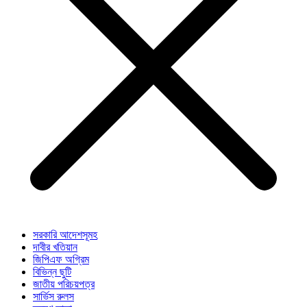
সরকারি আদেশসূমহ
দাবীর খতিয়ান
জিপিএফ অগ্রিম
বিভিন্ন ছুটি
জাতীয় পরিচয়পত্র
সার্ভিস রুলস