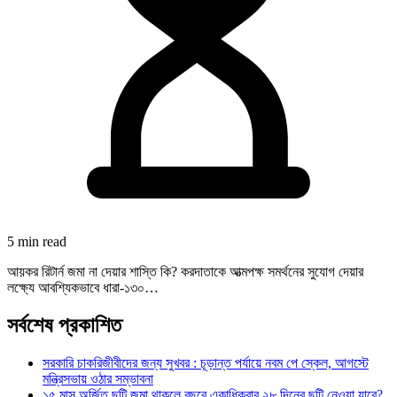
5 min read
আয়কর রিটার্ন জমা না দেয়ার শাস্তি কি? করদাতাকে আত্মপক্ষ সমর্থনের সুযোগ দেয়ার
লক্ষ্যে আবশ্যিকভাবে ধারা-১৩০…
সর্বশেষ প্রকাশিত
সরকারি চাকরিজীবীদের জন্য সুখবর : চূড়ান্ত পর্যায়ে নবম পে স্কেল, আগস্টে
মন্ত্রিসভায় ওঠার সম্ভাবনা
১৫ মাস অর্জিত ছুটি জমা থাকলে বছরে একাধিকবার ২৮ দিনের ছুটি নেওয়া যাবে?