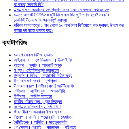
যা বলছে সরকারি বিধি
এসএসসি ও সমমানের ফল প্রকাশ আজ, যেভাবে সহজে দেখবেন ফল
৯–১১ আগস্ট নৈমিত্তিক ছুটি নিলে কত দিন ছুটি গণনা হবে? সরকারি
চাকরিজীবীদের জন্য গুরুত্বপূর্ণ ব্যাখ্যা
পরিবার সঞ্চয়পত্রে ১ লাখ থেকে ১০ লাখ টাকা বিনিয়োগে কত মুনাফা, উৎসে কর
কাটার পর হাতে থাকবে কত?
ক্যাটাগরিজ
৯ম পে স্কেল নিউজ ২০২৬
আইবাস++ । পে ফিক্সেশন । ই-ফাইলিং
আয়কর । ভ্যাট । আবগারি শুল্ক
ই-বুক I এস্টাব্লিশমেন্ট ম্যানুয়েল
ইত্যাদি । বিবিধ । ক্যাটাগরী বিহীন তথ্য
ঈদ বোনাস I নববর্ষ । দূর্গাপূজা
উন্নয়ন প্রকল্প I মাষ্টার রোল I আউটসোর্সিং
এসিআর । সার্ভিস বুক । স্মারকলিপি
চিকিৎসা । আর্থিক সহায়তা
জাতীয় পরিচয়পত্র । জন্ম নিবন্ধন
জিপিএফ অগ্রিম I গৃহ নির্মাণ ঋণ
জীবন বীমা ও অন্যান্য বীমার সুবিধা
নিয়োগ । বদলি । পদোন্নতি । জ্যেষ্ঠতা
নৈমিত্তিক । অর্জিত । মাতৃত্বকালীন
পে-স্কেল I গেজেট । প্রজ্ঞাপন । পরিপত্র