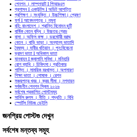
পেনশন । লাম্পগ্র্যান্ট I পিআরএল
প্রশাসন I একাউন্টস I অডিট আপত্তি
প্রশিক্ষণ । সংযুক্তি । উচ্চশিক্ষা। প্রেষণ
ফর্ম I আবেদনপত্র । নমুনা
বহি: বাংলাদেশ । শ্রান্তি বিনোদন ছুটি
বার্ষিক বেতন বৃদ্ধি । উচ্চতর গ্রেড
বাসা । অফিস কক্ষ । ডরমেটরী বরাদ্দ
বেতন । বাড়ি ভাড়া । অন্যান্য ভাতাদি
বৈষম্য । দাবীর খতিয়ান । পুন:বিবেচনা
ভ্রমণ ভাতা I অধিকাল ভাতা
যানবাহন I জ্বালানি সুবিধা । মনিহারি
রোগ ব্যাধি । চিকিৎসা। প্রতিকার
শাস্তি । সাময়িক বরখাস্ত । অপসারণ
শিক্ষা ভাতা । পোষাক । রেশন
সঞ্চয়পত্র খবর । ক্রয় সীমা । নগদায়ন
সর্বজনীন পেনশন স্কিম ২০২৬
সর্বশেষ প্রকাশিত পোস্টসমূহ
সার্ভিস রুলস । নীতি । পদ্ধতি । বিধি
স্পোর্টস নিউজ ডেইলি
জনপ্রিয় পোস্টগু দেখুন
সর্বশেষ মন্তব্য সমূহ