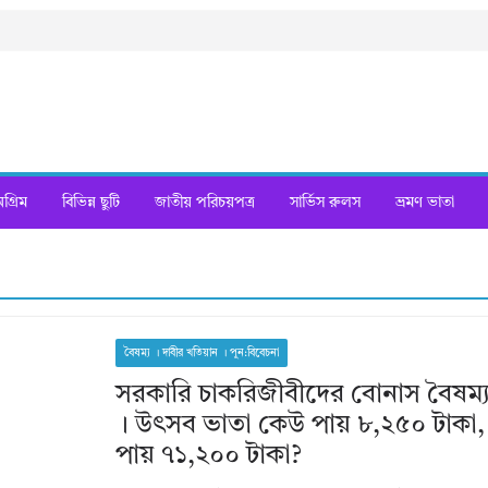
্রিম
বিভিন্ন ছুটি
জাতীয় পরিচয়পত্র
সার্ভিস রুলস
ভ্রমণ ভাতা
বৈষম্য । দাবীর খতিয়ান । পুন:বিবেচনা
সরকারি চাকরিজীবীদের বোনাস বৈষম্
। উৎসব ভাতা কেউ পায় ৮,২৫০ টাকা
পায় ৭১,২০০ টাকা?