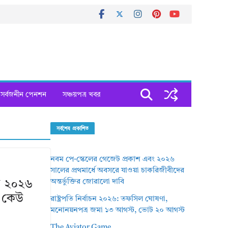
সর্বজনীন পেনশন
সঞ্চয়পত্র খবর
সর্বশেষ প্রকাশিত
নবম পে-স্কেলের গেজেট প্রকাশ এবং ২০২৬
সালের প্রথমার্ধে অবসরে যাওয়া চাকরিজীবীদের
অন্তর্ভুক্তির জোরালো দাবি
য ২০২৬
, কেউ
রাষ্ট্রপতি নির্বাচন ২০২৬: তফসিল ঘোষণা,
মনোনয়নপত্র জমা ১৩ আগস্ট, ভোট ২০ আগস্ট
The Aviator Game