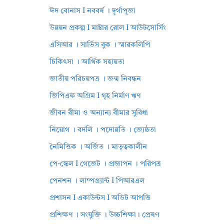
ঈদ বোনাস I নববর্ষ । দূর্গাপূজা
উন্নয়ন প্রকল্প I মাষ্টার রোল I আউটসোর্সিং
এসিআর । সার্ভিস বুক । স্মারকলিপি
চিকিৎসা । আর্থিক সহায়তা
জাতীয় পরিচয়পত্র । জন্ম নিবন্ধন
জিপিএফ অগ্রিম I গৃহ নির্মাণ ঋণ
জীবন বীমা ও অন্যান্য বীমার সুবিধা
নিয়োগ । বদলি । পদোন্নতি । জ্যেষ্ঠতা
নৈমিত্তিক । অর্জিত । মাতৃত্বকালীন
পে-স্কেল I গেজেট । প্রজ্ঞাপন । পরিপত্র
পেনশন । লাম্পগ্র্যান্ট I পিআরএল
প্রশাসন I একাউন্টস I অডিট আপত্তি
প্রশিক্ষণ । সংযুক্তি । উচ্চশিক্ষা। প্রেষণ