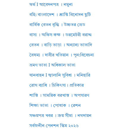
ফর্ম I আবেদনপত্র । নমুনা
বহি: বাংলাদেশ । শ্রান্তি বিনোদন ছুটি
বার্ষিক বেতন বৃদ্ধি । উচ্চতর গ্রেড
বাসা । অফিস কক্ষ । ডরমেটরী বরাদ্দ
বেতন । বাড়ি ভাড়া । অন্যান্য ভাতাদি
বৈষম্য । দাবীর খতিয়ান । পুন:বিবেচনা
ভ্রমণ ভাতা I অধিকাল ভাতা
যানবাহন I জ্বালানি সুবিধা । মনিহারি
রোগ ব্যাধি । চিকিৎসা। প্রতিকার
শাস্তি । সাময়িক বরখাস্ত । অপসারণ
শিক্ষা ভাতা । পোষাক । রেশন
সঞ্চয়পত্র খবর । ক্রয় সীমা । নগদায়ন
সর্বজনীন পেনশন স্কিম ২০২৬