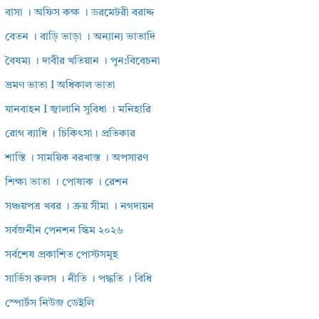
বাসা । অফিস কক্ষ । ডরমেটরী বরাদ্দ
বেতন । বাড়ি ভাড়া । অন্যান্য ভাতাদি
বৈষম্য । দাবীর খতিয়ান । পুন:বিবেচনা
ভ্রমণ ভাতা I অধিকাল ভাতা
যানবাহন I জ্বালানি সুবিধা । মনিহারি
রোগ ব্যাধি । চিকিৎসা। প্রতিকার
শাস্তি । সাময়িক বরখাস্ত । অপসারণ
শিক্ষা ভাতা । পোষাক । রেশন
সঞ্চয়পত্র খবর । ক্রয় সীমা । নগদায়ন
সর্বজনীন পেনশন স্কিম ২০২৬
সর্বশেষ প্রকাশিত পোস্টসমূহ
সার্ভিস রুলস । নীতি । পদ্ধতি । বিধি
স্পোর্টস নিউজ ডেইলি