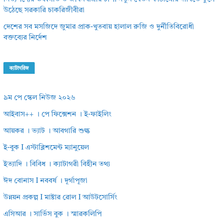
উঠেছে সরকারি চাকরিজীবীরা
দেশের সব মসজিদে জুমার প্রাক-খুতবায় হালাল রুজি ও দুর্নীতিবিরোধী
বক্তব্যের নির্দেশ
ক্যাটাগরিজ
৯ম পে স্কেল নিউজ ২০২৬
আইবাস++ । পে ফিক্সেশন । ই-ফাইলিং
আয়কর । ভ্যাট । আবগারি শুল্ক
ই-বুক I এস্টাব্লিশমেন্ট ম্যানুয়েল
ইত্যাদি । বিবিধ । ক্যাটাগরী বিহীন তথ্য
ঈদ বোনাস I নববর্ষ । দূর্গাপূজা
উন্নয়ন প্রকল্প I মাষ্টার রোল I আউটসোর্সিং
এসিআর । সার্ভিস বুক । স্মারকলিপি