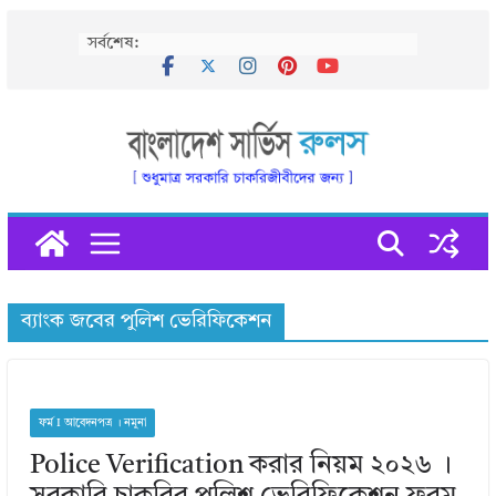
Skip
সর্বশেষ:
to
content
ব্যাংক জবের পুলিশ ভেরিফিকেশন
ফর্ম I আবেদনপত্র । নমুনা
Police Verification করার নিয়ম ২০২৬ ।