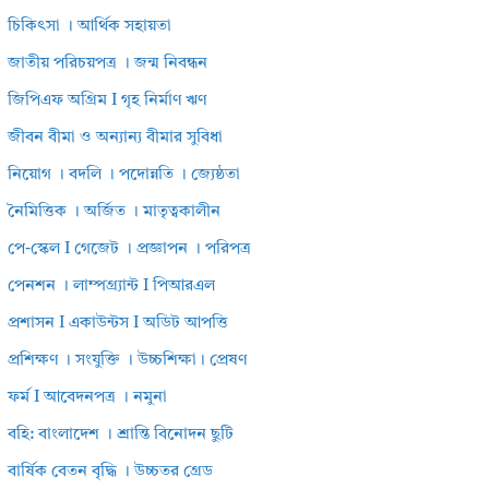
চিকিৎসা । আর্থিক সহায়তা
জাতীয় পরিচয়পত্র । জন্ম নিবন্ধন
জিপিএফ অগ্রিম I গৃহ নির্মাণ ঋণ
জীবন বীমা ও অন্যান্য বীমার সুবিধা
নিয়োগ । বদলি । পদোন্নতি । জ্যেষ্ঠতা
নৈমিত্তিক । অর্জিত । মাতৃত্বকালীন
পে-স্কেল I গেজেট । প্রজ্ঞাপন । পরিপত্র
পেনশন । লাম্পগ্র্যান্ট I পিআরএল
প্রশাসন I একাউন্টস I অডিট আপত্তি
প্রশিক্ষণ । সংযুক্তি । উচ্চশিক্ষা। প্রেষণ
ফর্ম I আবেদনপত্র । নমুনা
বহি: বাংলাদেশ । শ্রান্তি বিনোদন ছুটি
বার্ষিক বেতন বৃদ্ধি । উচ্চতর গ্রেড