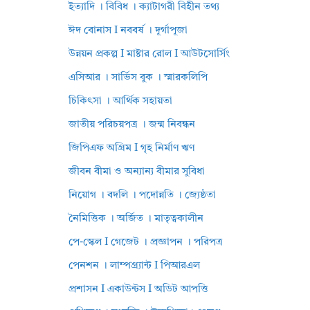
ইত্যাদি । বিবিধ । ক্যাটাগরী বিহীন তথ্য
ঈদ বোনাস I নববর্ষ । দূর্গাপূজা
উন্নয়ন প্রকল্প I মাষ্টার রোল I আউটসোর্সিং
এসিআর । সার্ভিস বুক । স্মারকলিপি
চিকিৎসা । আর্থিক সহায়তা
জাতীয় পরিচয়পত্র । জন্ম নিবন্ধন
জিপিএফ অগ্রিম I গৃহ নির্মাণ ঋণ
জীবন বীমা ও অন্যান্য বীমার সুবিধা
নিয়োগ । বদলি । পদোন্নতি । জ্যেষ্ঠতা
নৈমিত্তিক । অর্জিত । মাতৃত্বকালীন
পে-স্কেল I গেজেট । প্রজ্ঞাপন । পরিপত্র
পেনশন । লাম্পগ্র্যান্ট I পিআরএল
প্রশাসন I একাউন্টস I অডিট আপত্তি