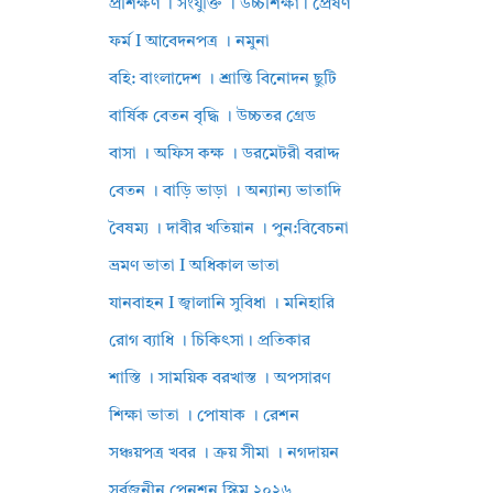
প্রশিক্ষণ । সংযুক্তি । উচ্চশিক্ষা। প্রেষণ
ফর্ম I আবেদনপত্র । নমুনা
বহি: বাংলাদেশ । শ্রান্তি বিনোদন ছুটি
বার্ষিক বেতন বৃদ্ধি । উচ্চতর গ্রেড
বাসা । অফিস কক্ষ । ডরমেটরী বরাদ্দ
বেতন । বাড়ি ভাড়া । অন্যান্য ভাতাদি
বৈষম্য । দাবীর খতিয়ান । পুন:বিবেচনা
ভ্রমণ ভাতা I অধিকাল ভাতা
যানবাহন I জ্বালানি সুবিধা । মনিহারি
রোগ ব্যাধি । চিকিৎসা। প্রতিকার
শাস্তি । সাময়িক বরখাস্ত । অপসারণ
শিক্ষা ভাতা । পোষাক । রেশন
সঞ্চয়পত্র খবর । ক্রয় সীমা । নগদায়ন
সর্বজনীন পেনশন স্কিম ২০২৬