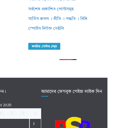
সর্বশেষ প্রকাশিত পোস্টসমূহ
সার্ভিস রুলস । নীতি । পদ্ধতি । বিধি
স্পোর্টস নিউজ ডেইলি
জনপ্রিয় পোস্টগু দেখুন
রুন।
আমাদের ফেসবুক পেইজ লাইক দিন
t 2026
W
T
F
S
1