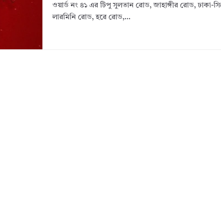
ওয়ার্ড নং ৪১ এর টিপু সুলতান রোড, জাহাঙ্গীর রোড, ঢাকা-স
লারমিনি রোড, হরে রোড,…