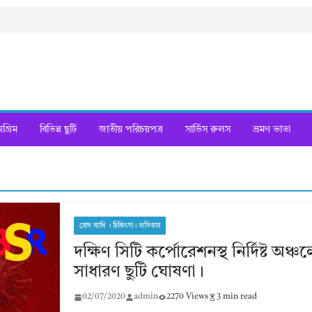
্রিম
বিভিন্ন ছুটি
জাতীয় পরিচয়পত্র
সার্ভিস রুলস
ভ্রমণ ভাতা
রোগ ব্যাধি । চিকিৎসা। প্রতিকার
দক্ষিণ সিটি কর্পোরেশনস্থ নির্দিষ্ট অঞ্চল
সাধারণ ছুটি ঘোষণা।
02/07/2020
admin
2270 Views
3 min read