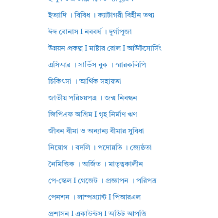
ইত্যাদি । বিবিধ । ক্যাটাগরী বিহীন তথ্য
ঈদ বোনাস I নববর্ষ । দূর্গাপূজা
উন্নয়ন প্রকল্প I মাষ্টার রোল I আউটসোর্সিং
এসিআর । সার্ভিস বুক । স্মারকলিপি
চিকিৎসা । আর্থিক সহায়তা
জাতীয় পরিচয়পত্র । জন্ম নিবন্ধন
জিপিএফ অগ্রিম I গৃহ নির্মাণ ঋণ
জীবন বীমা ও অন্যান্য বীমার সুবিধা
নিয়োগ । বদলি । পদোন্নতি । জ্যেষ্ঠতা
নৈমিত্তিক । অর্জিত । মাতৃত্বকালীন
পে-স্কেল I গেজেট । প্রজ্ঞাপন । পরিপত্র
পেনশন । লাম্পগ্র্যান্ট I পিআরএল
প্রশাসন I একাউন্টস I অডিট আপত্তি