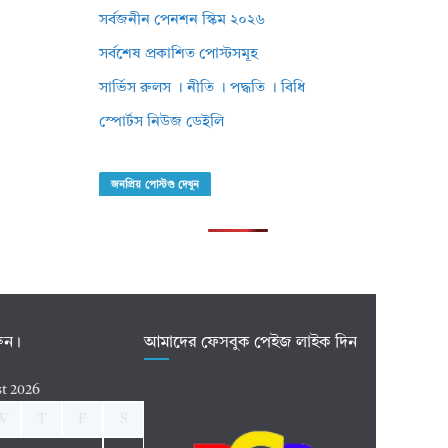
সর্বজনীন পেনশন স্কিম ২০২৬
সর্বশেষ প্রকাশিত পোস্টসমূহ
সার্ভিস রুলস । নীতি । পদ্ধতি । বিধি
স্পোর্টস নিউজ ডেইলি
জনপ্রিয় পোস্টগু দেখুন
রুন।
আমাদের ফেসবুক পেইজ লাইক দিন
t 2026
W
T
F
S