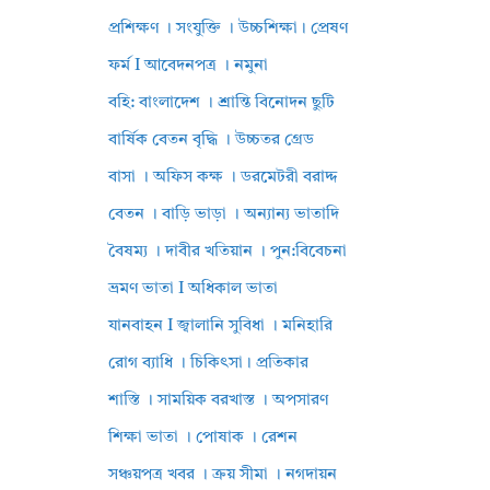
প্রশিক্ষণ । সংযুক্তি । উচ্চশিক্ষা। প্রেষণ
ফর্ম I আবেদনপত্র । নমুনা
বহি: বাংলাদেশ । শ্রান্তি বিনোদন ছুটি
বার্ষিক বেতন বৃদ্ধি । উচ্চতর গ্রেড
বাসা । অফিস কক্ষ । ডরমেটরী বরাদ্দ
বেতন । বাড়ি ভাড়া । অন্যান্য ভাতাদি
বৈষম্য । দাবীর খতিয়ান । পুন:বিবেচনা
ভ্রমণ ভাতা I অধিকাল ভাতা
যানবাহন I জ্বালানি সুবিধা । মনিহারি
রোগ ব্যাধি । চিকিৎসা। প্রতিকার
শাস্তি । সাময়িক বরখাস্ত । অপসারণ
শিক্ষা ভাতা । পোষাক । রেশন
সঞ্চয়পত্র খবর । ক্রয় সীমা । নগদায়ন