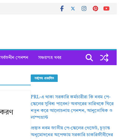
সর্বজনীন পেনশন
সঞ্চয়পত্র খবর
সর্বশেষ প্রকাশিত
PRL-এ থাকা সরকারি কর্মচারীরা কি নবম পে-
স্কেলের সুবিধা পাবেন? অবসরের তারিখকে ঘিরে
নতুন করে আলোচনায় পেনশন, আনুতোষিক ও
তকরণ
লাম্পগ্রান্ট
প্রস্তুত নবম জাতীয় পে-স্কেলের গেজেট, চূড়ান্ত
অনুমোদনের অপেক্ষায় সরকারি চাকরিজীবীদের