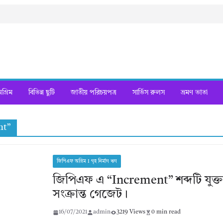
্রিম
বিভিন্ন ছুটি
জাতীয় পরিচয়পত্র
সার্ভিস রুলস
ভ্রমণ ভাতা
nt”
জিপিএফ অগ্রিম I গৃহ নির্মাণ ঋণ
জিপিএফ এ “Increment” শব্দটি যুক্
সংক্রান্ত গেজেট।
16/07/2021
admin
3219 Views
0 min read