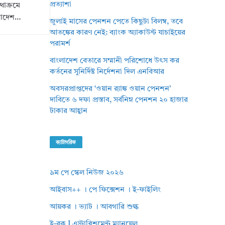
প্রত্যাশা
থাক্রমে
ংলাদেশ…
জুলাই মাসের পেনশন পেতে কিছুটা বিলম্ব, তবে
আতঙ্কের কারণ নেই: ব্যাংক অ্যাকাউন্ট যাচাইয়ের
পরামর্শ
বাংলাদেশ বেতারে সম্মানী পরিশোধে উৎস কর
কর্তনের সুনির্দিষ্ট নির্দেশনা দিল এনবিআর
অবসরপ্রাপ্তদের ‘ওয়ান র‌্যাঙ্ক ওয়ান পেনশন’
দাবিতে ৬ দফা প্রস্তাব, সর্বনিম্ন পেনশন ২০ হাজার
টাকার আহ্বান
ক্যাটাগরিজ
৯ম পে স্কেল নিউজ ২০২৬
আইবাস++ । পে ফিক্সেশন । ই-ফাইলিং
আয়কর । ভ্যাট । আবগারি শুল্ক
ই-বুক I এস্টাব্লিশমেন্ট ম্যানুয়েল