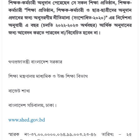
শিক্ষক-কর্মচারী অনুদান পেয়েছেন সে সকল শিক্ষা প্রতিষ্ঠান, শিক্ষক-
bl
e
te
b
e
কর্মচারী “শিক্ষা প্রতিষ্ঠান, শিক্ষক-কর্মচারী ও ছাত্র-ছাত্রীদের অনুদান
r
dI
r
o
প্রদানের জন্য অনুসরণীয় নীতিমালা (সংশােধিত-২০২০)” এর নির্দেশনা
অনুযায়ী এ বছর (চলতি ২০২২-২০২৩ অর্থবছর) আর্থিক অনুদানের
n
o
জন্য আবেদন করতে পারবেন না/বিবেচিত হবেন না।
k
গণপ্রজাতন্ত্রী বাংলাদেশ সরকার
শিক্ষা মন্ত্রণালয় মাধ্যমিক ও উচ্চ শিক্ষা বিভাগ
বাজেট শাখা
বাংলাদেশ সচিবালয়, ঢাকা।
www.shed.gov.bd
স্মারক নং-৩৭.০০.০০০০.০৬৪.৯৯.০০৩.২৩-৪৬
তারিখ: – ২৫