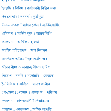
ই-বুক I এস্টাব্লিশমেন্ট ম্যানুয়েল
ইত্যাদি । বিবিধ । ক্যাটাগরী বিহীন তথ্য
ঈদ বোনাস I নববর্ষ । দূর্গাপূজা
উন্নয়ন প্রকল্প I মাষ্টার রোল I আউটসোর্সিং
এসিআর । সার্ভিস বুক । স্মারকলিপি
চিকিৎসা । আর্থিক সহায়তা
জাতীয় পরিচয়পত্র । জন্ম নিবন্ধন
জিপিএফ অগ্রিম I গৃহ নির্মাণ ঋণ
জীবন বীমা ও অন্যান্য বীমার সুবিধা
নিয়োগ । বদলি । পদোন্নতি । জ্যেষ্ঠতা
নৈমিত্তিক । অর্জিত । মাতৃত্বকালীন
পে-স্কেল I গেজেট । প্রজ্ঞাপন । পরিপত্র
পেনশন । লাম্পগ্র্যান্ট I পিআরএল
প্রশাসন I একাউন্টস I অডিট আপত্তি