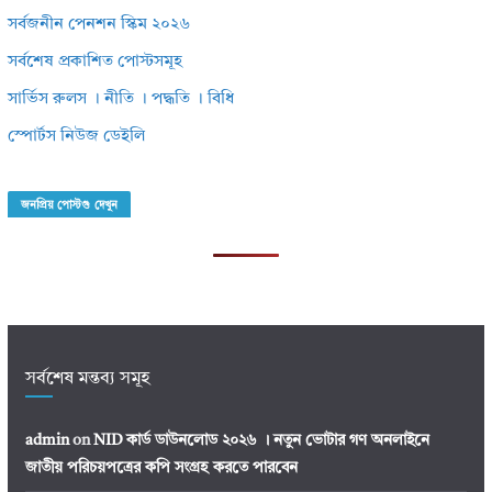
সর্বজনীন পেনশন স্কিম ২০২৬
সর্বশেষ প্রকাশিত পোস্টসমূহ
সার্ভিস রুলস । নীতি । পদ্ধতি । বিধি
স্পোর্টস নিউজ ডেইলি
জনপ্রিয় পোস্টগু দেখুন
সর্বশেষ মন্তব্য সমূহ
admin
on
NID কার্ড ডাউনলোড ২০২৬ । নতুন ভোটার গণ অনলাইনে
জাতীয় পরিচয়পত্রের কপি সংগ্রহ করতে পারবেন