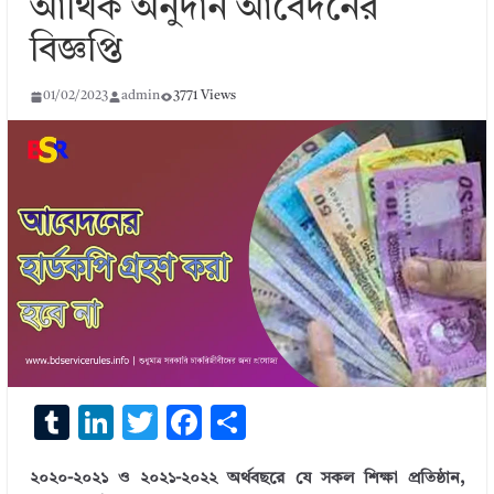
আর্থিক অনুদান আবেদনের
বিজ্ঞপ্তি
01/02/2023
admin
3771 Views
T
Li
T
F
S
u
n
w
ac
h
২০২০-২০২১ ও ২০২১-২০২২ অর্থবছরে যে সকল শিক্ষা প্রতিষ্ঠান,
m
k
it
e
ar