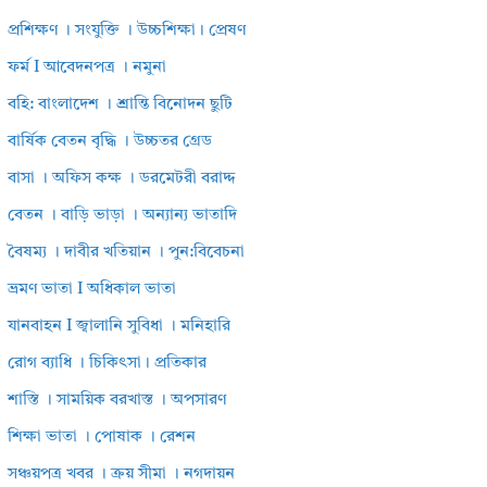
প্রশিক্ষণ । সংযুক্তি । উচ্চশিক্ষা। প্রেষণ
ফর্ম I আবেদনপত্র । নমুনা
বহি: বাংলাদেশ । শ্রান্তি বিনোদন ছুটি
বার্ষিক বেতন বৃদ্ধি । উচ্চতর গ্রেড
বাসা । অফিস কক্ষ । ডরমেটরী বরাদ্দ
বেতন । বাড়ি ভাড়া । অন্যান্য ভাতাদি
বৈষম্য । দাবীর খতিয়ান । পুন:বিবেচনা
ভ্রমণ ভাতা I অধিকাল ভাতা
যানবাহন I জ্বালানি সুবিধা । মনিহারি
রোগ ব্যাধি । চিকিৎসা। প্রতিকার
শাস্তি । সাময়িক বরখাস্ত । অপসারণ
শিক্ষা ভাতা । পোষাক । রেশন
সঞ্চয়পত্র খবর । ক্রয় সীমা । নগদায়ন