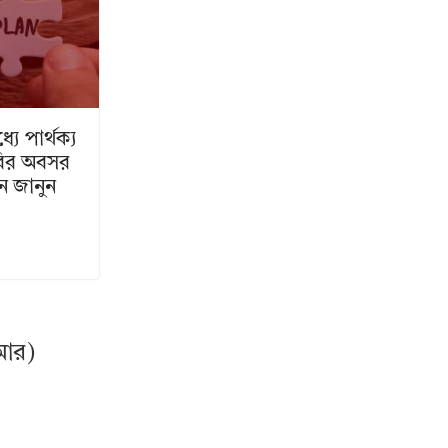
ে পার্থক্য
রির অবসর
ান জানুন
.আর)