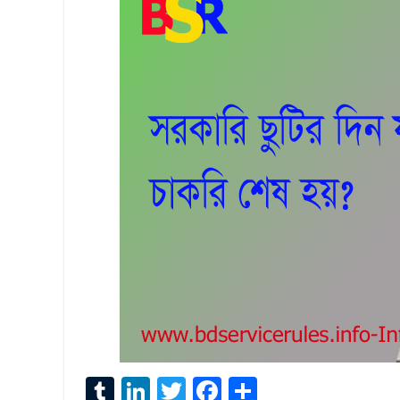
T
Li
T
F
S