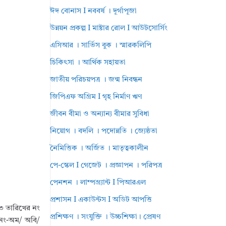
ঈদ বোনাস I নববর্ষ । দূর্গাপূজা
উন্নয়ন প্রকল্প I মাষ্টার রোল I আউটসোর্সিং
এসিআর । সার্ভিস বুক । স্মারকলিপি
চিকিৎসা । আর্থিক সহায়তা
জাতীয় পরিচয়পত্র । জন্ম নিবন্ধন
জিপিএফ অগ্রিম I গৃহ নির্মাণ ঋণ
জীবন বীমা ও অন্যান্য বীমার সুবিধা
নিয়োগ । বদলি । পদোন্নতি । জ্যেষ্ঠতা
নৈমিত্তিক । অর্জিত । মাতৃত্বকালীন
পে-স্কেল I গেজেট । প্রজ্ঞাপন । পরিপত্র
পেনশন । লাম্পগ্র্যান্ট I পিআরএল
প্রশাসন I একাউন্টস I অডিট আপত্তি
৯৮৩ তারিখের নং
প্রশিক্ষণ । সংযুক্তি । উচ্চশিক্ষা। প্রেষণ
ক নং-অম/ অবি/