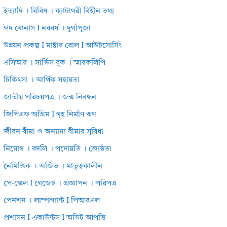
ইত্যাদি । বিবিধ । ক্যাটাগরী বিহীন তথ্য
ঈদ বোনাস I নববর্ষ । দূর্গাপূজা
উন্নয়ন প্রকল্প I মাষ্টার রোল I আউটসোর্সিং
এসিআর । সার্ভিস বুক । স্মারকলিপি
চিকিৎসা । আর্থিক সহায়তা
জাতীয় পরিচয়পত্র । জন্ম নিবন্ধন
জিপিএফ অগ্রিম I গৃহ নির্মাণ ঋণ
জীবন বীমা ও অন্যান্য বীমার সুবিধা
নিয়োগ । বদলি । পদোন্নতি । জ্যেষ্ঠতা
নৈমিত্তিক । অর্জিত । মাতৃত্বকালীন
পে-স্কেল I গেজেট । প্রজ্ঞাপন । পরিপত্র
পেনশন । লাম্পগ্র্যান্ট I পিআরএল
প্রশাসন I একাউন্টস I অডিট আপত্তি