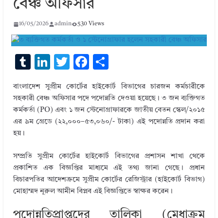
বেঞ্চ অফিসার
16/05/2026
admin
530 Views
T
Li
T
F
S
u
n
w
ac
h
বাংলাদেশ সুপ্রীম কোর্টের হাইকোর্ট বিভাগের চারজন কর্মচারীকে
m
k
it
e
ar
সহকারী বেঞ্চ অফিসার পদে পদোন্নতি দেওয়া হয়েছে। ৩ জন ব্যক্তিগত
bl
e
te
b
e
কর্মকর্তা (PO) এবং ১ জন স্টেনোগ্রাফারকে জাতীয় বেতন স্কেল/২০১৫
r
dI
r
o
এর ৯ম গ্রেডে (২২,০০০–৫৩,০৬০/- টাকা) এই পদোন্নতি প্রদান করা
হয়।
n
o
k
সম্প্রতি সুপ্রীম কোর্টের হাইকোর্ট বিভাগের প্রশাসন শাখা থেকে
প্রকাশিত এক বিজ্ঞপ্তির মাধ্যমে এই তথ্য জানা গেছে। প্রধান
বিচারপতির আদেশক্রমে সুপ্রীম কোর্টের রেজিস্ট্রার (হাইকোর্ট বিভাগ)
মোহাম্মদ নূরুল আমীন বিপ্লব এই বিজ্ঞপ্তিতে স্বাক্ষর করেন।
পদোন্নতিপ্রাপ্তদের তালিকা (মেধাক্রম