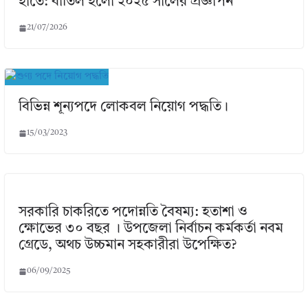
হাতে: বাতিল হলো ২০২৫ সালের প্রজ্ঞাপন
21/07/2026
বিভিন্ন শূন্যপদে লোকবল নিয়োগ পদ্ধতি।
15/03/2023
সরকারি চাকরিতে পদোন্নতি বৈষম্য: হতাশা ও
ক্ষোভের ৩০ বছর । উপজেলা নির্বাচন কর্মকর্তা নবম
গ্রেডে, অথচ উচ্চমান সহকারীরা উপেক্ষিত?
06/09/2025