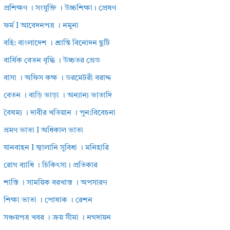
প্রশিক্ষণ । সংযুক্তি । উচ্চশিক্ষা। প্রেষণ
ফর্ম I আবেদনপত্র । নমুনা
বহি: বাংলাদেশ । শ্রান্তি বিনোদন ছুটি
বার্ষিক বেতন বৃদ্ধি । উচ্চতর গ্রেড
বাসা । অফিস কক্ষ । ডরমেটরী বরাদ্দ
বেতন । বাড়ি ভাড়া । অন্যান্য ভাতাদি
বৈষম্য । দাবীর খতিয়ান । পুন:বিবেচনা
ভ্রমণ ভাতা I অধিকাল ভাতা
যানবাহন I জ্বালানি সুবিধা । মনিহারি
রোগ ব্যাধি । চিকিৎসা। প্রতিকার
শাস্তি । সাময়িক বরখাস্ত । অপসারণ
শিক্ষা ভাতা । পোষাক । রেশন
সঞ্চয়পত্র খবর । ক্রয় সীমা । নগদায়ন