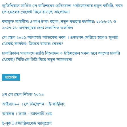
জুডিশিয়াল সার্ভিস পে-কমিশনের প্রতিবেদন পর্যালোচনায় নতুন কমিটি, নবম
পে-স্কেলের গেজেট নিয়ে বাড়ছে আলোচনা
করমুক্ত আয়সীমা ৪ লাখ টাকা বহাল, নতুন করহার কার্যকর: ২০২৬-২৭ ও
২০২৭-২৮ অর্থবছরের জন্য প্রকাশিত তফসিল
পে স্কেল ২০২৬ আপডেট আজকের খবর । প্রজ্ঞাপন দেরিতে হলেও জুলাই
থেকেই কার্যকর, মিলবে বকেয়া বেতন?
চাকরিকাল সংরক্ষণে শ্রান্তি বিনোদন ও টাইমস্কেল গণনা হবে আগের চাকরি
থেকেই? সিজিএর চিঠি ঘিরে নতুন আলোচনা
ক্যাটাগরিজ
৯ম পে স্কেল নিউজ ২০২৬
আইবাস++ । পে ফিক্সেশন । ই-ফাইলিং
আয়কর । ভ্যাট । আবগারি শুল্ক
ই-বুক I এস্টাব্লিশমেন্ট ম্যানুয়েল