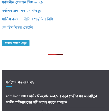
সর্বজনীন পেনশন স্কিম ২০২৬
সর্বশেষ প্রকাশিত পোস্টসমূহ
সার্ভিস রুলস । নীতি । পদ্ধতি । বিধি
স্পোর্টস নিউজ ডেইলি
জনপ্রিয় পোস্টগু দেখুন
সর্বশেষ মন্তব্য সমূহ
admin
on
NID কার্ড ডাউনলোড ২০২৬ । নতুন ভোটার গণ অনলাইনে
জাতীয় পরিচয়পত্রের কপি সংগ্রহ করতে পারবেন