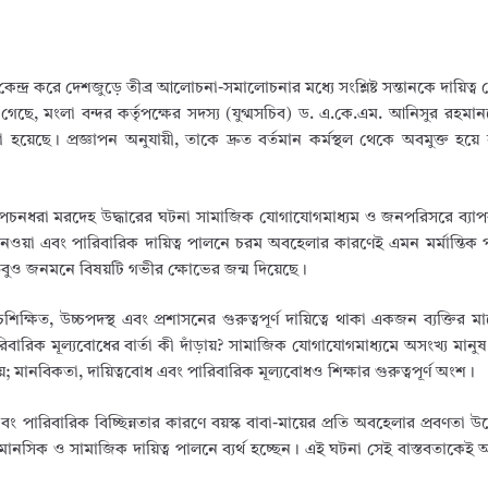
্দ্র করে দেশজুড়ে তীব্র আলোচনা-সমালোচনার মধ্যে সংশ্লিষ্ট সন্তানকে দায়িত্ব থ
েছে, মংলা বন্দর কর্তৃপক্ষের সদস্য (যুগ্মসচিব) ড. এ.কে.এম. আনিসুর রহমান
 হয়েছে। প্রজ্ঞাপন অনুযায়ী, তাকে দ্রুত বর্তমান কর্মস্থল থেকে অবমুক্ত হয়ে ন
রীর পচনধরা মরদেহ উদ্ধারের ঘটনা সামাজিক যোগাযোগমাধ্যম ও জনপরিসরে ব্
য়া এবং পারিবারিক দায়িত্ব পালনে চরম অবহেলার কারণেই এমন মর্মান্তিক পরিস
তবুও জনমনে বিষয়টি গভীর ক্ষোভের জন্ম দিয়েছে।
িক্ষিত, উচ্চপদস্থ এবং প্রশাসনের গুরুত্বপূর্ণ দায়িত্বে থাকা একজন ব্যক্তির 
ারিক মূল্যবোধের বার্তা কী দাঁড়ায়? সামাজিক যোগাযোগমাধ্যমে অসংখ্য মানুষ
; মানবিকতা, দায়িত্ববোধ এবং পারিবারিক মূল্যবোধও শিক্ষার গুরুত্বপূর্ণ অংশ।
ং পারিবারিক বিচ্ছিন্নতার কারণে বয়স্ক বাবা-মায়ের প্রতি অবহেলার প্রবণতা 
ও মানসিক ও সামাজিক দায়িত্ব পালনে ব্যর্থ হচ্ছেন। এই ঘটনা সেই বাস্তবতাকে