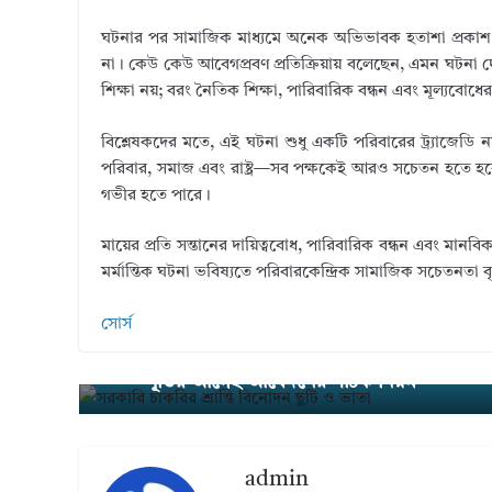
ঘটনার পর সামাজিক মাধ্যমে অনেক অভিভাবক হতাশা প্রকাশ 
না। কেউ কেউ আবেগপ্রবণ প্রতিক্রিয়ায় বলেছেন, এমন ঘটনা দেখ
শিক্ষা নয়; বরং নৈতিক শিক্ষা, পারিবারিক বন্ধন এবং মূল্যবোধের
বিশ্লেষকদের মতে, এই ঘটনা শুধু একটি পরিবারের ট্র্যাজেডি নয়;
পরিবার, সমাজ এবং রাষ্ট্র—সব পক্ষকেই আরও সচেতন হতে হব
গভীর হতে পারে।
মায়ের প্রতি সন্তানের দায়িত্ববোধ, পারিবারিক বন্ধন এবং ম
মর্মান্তিক ঘটনা ভবিষ্যতে পরিবারকেন্দ্রিক সামাজিক সচেতনতা বৃদ
সোর্স
সরকারি চাকরির শ্রান্তি বিনোদন ছুটি ও ভাতা :
← Pre
vious
পূর্তির আগেই আবেদনের সঠিক নিয়ম
admin