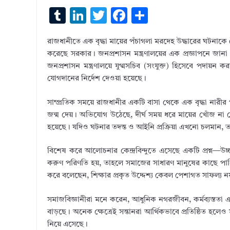
T
Li
T
F
S
u
n
w
ac
h
রাজধানীতে এক বৃদ্ধা মায়ের পঁচাগলা মরদেহ উদ্ধারের ঘটনাকে কেন
m
k
it
e
ar
করেছে সরকার। জনপ্রশাসন মন্ত্রণালয়ের এক প্রজ্ঞাপনে জানা গ
bl
e
te
b
e
জনপ্রশাসন মন্ত্রণালয়ে যুগ্মসচিব (সংযুক্ত) হিসেবে পদায়ন করা
r
dI
r
o
যোগদানের নির্দেশ দেওয়া হয়েছে।
n
o
সাম্প্রতিক সময়ে রাজধানীর একটি বাসা থেকে এক বৃদ্ধা না
k
জন্ম দেয়। অভিযোগ উঠেছে, দীর্ঘ সময় ধরে মায়ের খোঁজ না নেও
হয়েছে। যদিও ঘটনার তদন্ত ও আইনি প্রক্রিয়া এখনো চলমান, 
বিশেষ করে আলোচনার কেন্দ্রবিন্দুতে এসেছে একটি প্রশ্ন—উচ্চশ
করুণ পরিণতি হয়, তাহলে সমাজের সাধারণ মানুষের কাছে পারিব
করে বলেছেন, শিক্ষার প্রকৃত উদ্দেশ্য কেবল পেশাগত সাফল্য নয়
সমাজবিজ্ঞানীরা মনে করেন, আধুনিক নগরজীবন, কর্মব্যস্ততা এব
বাড়ছে। অনেক ক্ষেত্রেই সন্তানরা আর্থিকভাবে প্রতিষ্ঠিত হলে
নিয়ে এসেছে।