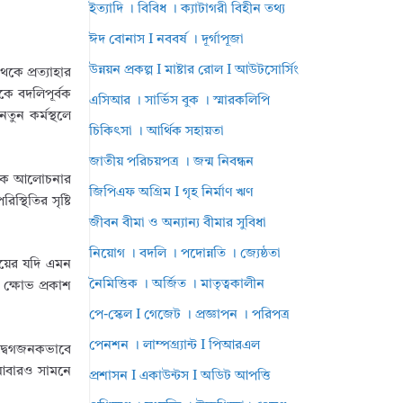
ইত্যাদি । বিবিধ । ক্যাটাগরী বিহীন তথ্য
ঈদ বোনাস I নববর্ষ । দূর্গাপূজা
উন্নয়ন প্রকল্প I মাষ্টার রোল I আউটসোর্সিং
েকে প্রত্যাহার
কে বদলিপূর্বক
এসিআর । সার্ভিস বুক । স্মারকলিপি
তুন কর্মস্থলে
চিকিৎসা । আর্থিক সহায়তা
জাতীয় পরিচয়পত্র । জন্ম নিবন্ধন
যাপক আলোচনার
জিপিএফ অগ্রিম I গৃহ নির্মাণ ঋণ
্থিতির সৃষ্টি
জীবন বীমা ও অন্যান্য বীমার সুবিধা
নিয়োগ । বদলি । পদোন্নতি । জ্যেষ্ঠতা
মায়ের যদি এমন
নৈমিত্তিক । অর্জিত । মাতৃত্বকালীন
 ক্ষোভ প্রকাশ
পে-স্কেল I গেজেট । প্রজ্ঞাপন । পরিপত্র
পেনশন । লাম্পগ্র্যান্ট I পিআরএল
উদ্বেগজনকভাবে
ই আবারও সামনে
প্রশাসন I একাউন্টস I অডিট আপত্তি