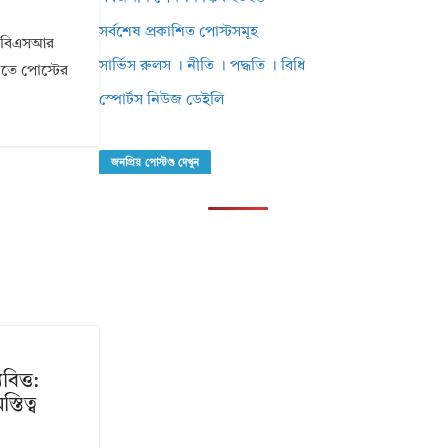
সর্বশেষ প্রকাশিত পোস্টসমূহ
ি। বিএসআর
সার্ভিস রুলস । নীতি । পদ্ধতি । বিধি
ানতে পোস্টের
স্পোর্টস নিউজ ডেইলি
জনপ্রিয় পোস্টগু দেখুন
বিত্ত:
্তিত্ব