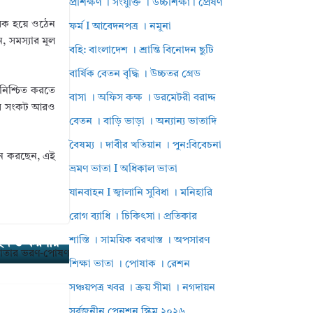
প্রশিক্ষণ । সংযুক্তি । উচ্চশিক্ষা। প্রেষণ
বিক হয়ে ওঠেন
ফর্ম I আবেদনপত্র । নমুনা
, সমস্যার মূল
বহি: বাংলাদেশ । শ্রান্তি বিনোদন ছুটি
বার্ষিক বেতন বৃদ্ধি । উচ্চতর গ্রেড
 নিশ্চিত করতে
বাসা । অফিস কক্ষ । ডরমেটরী বরাদ্দ
কের সংকট আরও
বেতন । বাড়ি ভাড়া । অন্যান্য ভাতাদি
বৈষম্য । দাবীর খতিয়ান । পুন:বিবেচনা
মনে করছেন, এই
ভ্রমণ ভাতা I অধিকাল ভাতা
যানবাহন I জ্বালানি সুবিধা । মনিহারি
রোগ ব্যাধি । চিকিৎসা। প্রতিকার
শাস্তি । সাময়িক বরখাস্ত । অপসারণ
আইন ও করণীয়
শিক্ষা ভাতা । পোষাক । রেশন
সঞ্চয়পত্র খবর । ক্রয় সীমা । নগদায়ন
সর্বজনীন পেনশন স্কিম ২০২৬