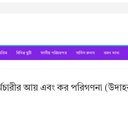
্রিম
বিভিন্ন ছুটি
জাতীয় পরিচয়পত্র
সার্ভিস রুলস
ভ্রমণ ভাতা
্মচারীর আয় এবং কর পরিগণনা (উদা