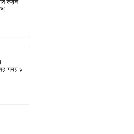
জারি করল
েশ
র
িলের সময় ১