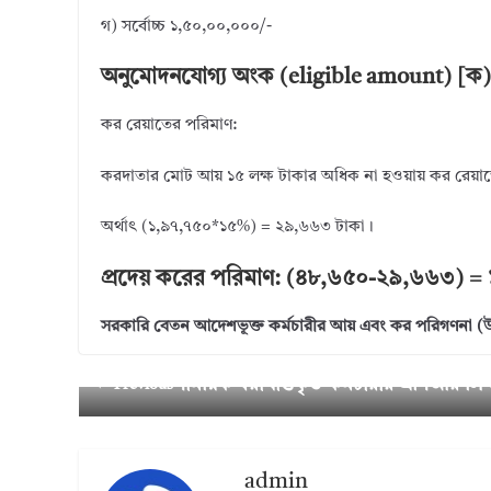
গ) সর্বোচ্চ ১,৫০,০০,০০০/-
অনুমোদনযোগ্য অংক (eligible amount) [ক) ব
কর রেয়াতের পরিমাণ:
করদাতার মোট আয় ১৫ লক্ষ টাকার অধিক না হওয়ায় কর রেয়াত
অর্থাৎ (১,৯৭,৭৫০*১৫%) = ২৯,৬৬৩ টাকা।
প্রদেয় করের পরিমাণ: (৪৮,৬৫০-২৯,৬৬৩) =
সরকারি বেতন আদেশভূক্ত কর্মচারীর আয় এবং কর পরিগণনা (
সাময়িক বরাখাস্তকৃত কর্মচারীর এসিআর লি
← Previous
admin