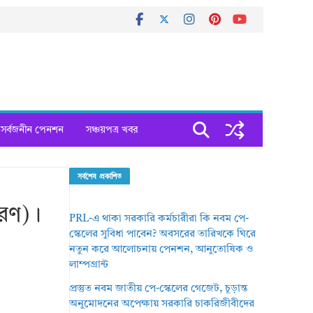
সর্বজনীন পেনশন
সঞ্চয়পত্র খবর
সর্বশেষ প্রকাশিত
হরণ)।
PRL-এ থাকা সরকারি কর্মচারীরা কি নবম পে-
স্কেলের সুবিধা পাবেন? অবসরের তারিখকে ঘিরে
নতুন করে আলোচনায় পেনশন, আনুতোষিক ও
লাম্পগ্রান্ট
প্রস্তুত নবম জাতীয় পে-স্কেলের গেজেট, চূড়ান্ত
অনুমোদনের অপেক্ষায় সরকারি চাকরিজীবীদের