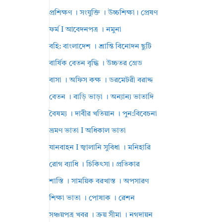
প্রশিক্ষণ । সংযুক্তি । উচ্চশিক্ষা। প্রেষণ
ফর্ম I আবেদনপত্র । নমুনা
বহি: বাংলাদেশ । শ্রান্তি বিনোদন ছুটি
বার্ষিক বেতন বৃদ্ধি । উচ্চতর গ্রেড
বাসা । অফিস কক্ষ । ডরমেটরী বরাদ্দ
বেতন । বাড়ি ভাড়া । অন্যান্য ভাতাদি
বৈষম্য । দাবীর খতিয়ান । পুন:বিবেচনা
ভ্রমণ ভাতা I অধিকাল ভাতা
যানবাহন I জ্বালানি সুবিধা । মনিহারি
রোগ ব্যাধি । চিকিৎসা। প্রতিকার
শাস্তি । সাময়িক বরখাস্ত । অপসারণ
শিক্ষা ভাতা । পোষাক । রেশন
সঞ্চয়পত্র খবর । ক্রয় সীমা । নগদায়ন