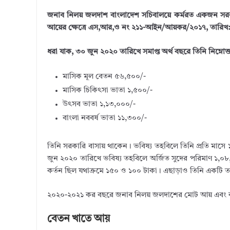
u
n
w
ac
h
জনাব নিলয় জলদাশ বাংলাদেশ সচিবালয়ে কর্মরত একজন সরক
m
k
it
e
ar
আয়ের ক্ষেত্রে এস,আর,ও নং ২১১-আইন/আয়কর/২০১৭, তারিখ: ২১ 
bl
e
te
b
e
r
dI
r
o
ধরা যাক, ৩০ জুন ২০২০ তারিখে সমাপ্ত অর্থ বছরে তিনি নিম্নো
n
o
মাসিক মূল বেতন ৫৬,৫০০/-
k
মাসিক চিকিৎসা ভাতা ১,৫০০/-
উৎসব ভাতা ১,১৩,০০০/-
বাংলা নববর্ষ ভাতা ১১,৩০০/-
তিনি সরকারি বাসায় থাকেন। ভবিষ্য তহবিলে তিনি প্রতি মাসে ১
জুন ২০২০ তারিখে ভবিষ্য তহবিলে অর্জিত সুদের পরিমাণ ১,০৮,৫
কর্তন ছিল যথাক্রমে ১৫০ ও ১০০ টাকা। এছাড়াও তিনি একটি ত
২০২০-২০২১ কর বছরে জনাব নিলয় জলদাশের মোট আয় এবং করদ
বেতন খাতে আয়