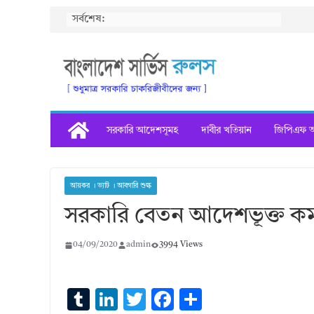
Skip
সর্বশেষ:
to
content
সরকারি আদেশসূমহ
দাবীর খতিয়ান
জিপিএফ অগ
আয়কর । ভ্যাট । আবগারি শুল্ক
সরকারি বেতন আদেশভূক্ত কর
04/09/2020
admin
3994 Views
T
Li
T
F
S