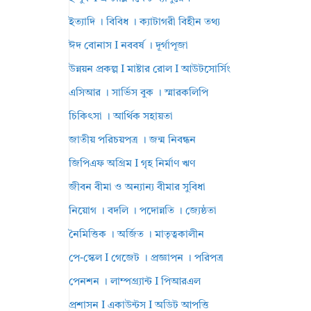
ইত্যাদি । বিবিধ । ক্যাটাগরী বিহীন তথ্য
ঈদ বোনাস I নববর্ষ । দূর্গাপূজা
উন্নয়ন প্রকল্প I মাষ্টার রোল I আউটসোর্সিং
এসিআর । সার্ভিস বুক । স্মারকলিপি
চিকিৎসা । আর্থিক সহায়তা
জাতীয় পরিচয়পত্র । জন্ম নিবন্ধন
জিপিএফ অগ্রিম I গৃহ নির্মাণ ঋণ
জীবন বীমা ও অন্যান্য বীমার সুবিধা
নিয়োগ । বদলি । পদোন্নতি । জ্যেষ্ঠতা
নৈমিত্তিক । অর্জিত । মাতৃত্বকালীন
পে-স্কেল I গেজেট । প্রজ্ঞাপন । পরিপত্র
পেনশন । লাম্পগ্র্যান্ট I পিআরএল
প্রশাসন I একাউন্টস I অডিট আপত্তি