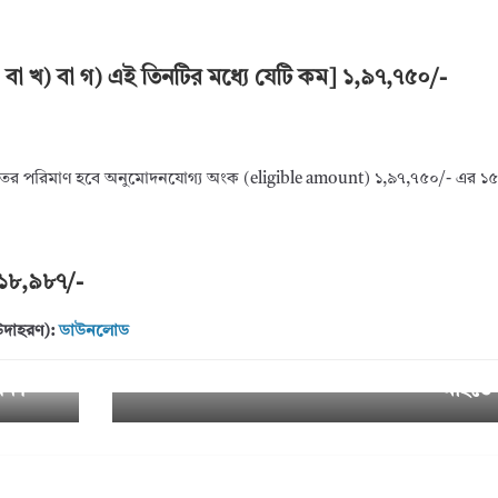
া খ) বা গ) এই তিনটির মধ্যে যেটি কম] ১,৯৭,৭৫০/-
ের পরিমাণ হবে অনুমোদনযোগ্য অংক (eligible amount) ১,৯৭,৭৫০/- এর ১
 ১৮,৯৮৭/-
উদাহরণ):
ডাউনলোড
কর্মচারীর মজুরী বা অন্য কোন সুযোগ-সু
Next
→
খন।
মাইতে 