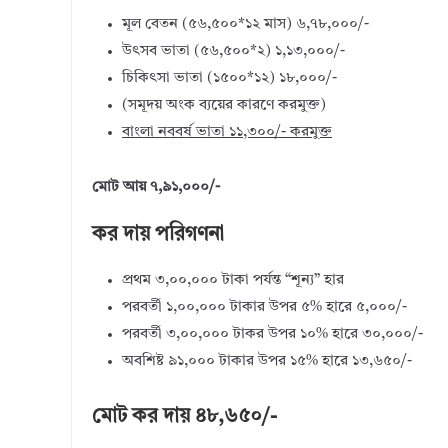
মূল বেতন (৫৬,৫০০*১২ মাস) ৬,৭৮,০০০/-
উৎসব ভাতা (৫৬,৫০০*২) ১,১৩,০০০/-
চিকিৎসা ভাতা (১৫০০*১২) ১৮,০০০/-
(সমূদয় অংক ব্যয়ের কারণে করমুক্ত)
বাংলা নববর্ষ ভাতা ১১,৩০০/- করমুক্ত
মোট আয় ৭,৯১,০০০/-
কর দায় পরিগণনা
প্রথম ৩,০০,০০০ টাকা পর্যন্ত “শূন্য” হার
পরবর্তী ১,০০,০০০ টাকার উপর ৫% হারে ৫,০০০/-
পরবর্তী ৩,০০,০০০ টাকর উপর ১০% হারে ৩০,০০০/-
অবশিষ্ট ৯১,০০০ টাকার উপর ১৫% হারে ১৩,৬৫০/-
মোট কর দায় ৪৮,৬৫০/-