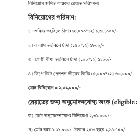
বিনিয়োগ জণিত আয়কর রেয়াত পরিগণনা
বিনিয়োগের পরিমাণ:
১। ভবিষ্য তহবিলে চাঁদা (১৪,০০০*১২) ১,৬৮,০০০/-
২। কল্যাণ তহবিলে চাঁদা (১৫০*১২) ১৮০০/-
৩। গোষ্ঠী বীমা তহবিলে চাঁদা (১০০*১২) ১২০০/-
৪। ডিপোজিট পেনশন স্কীমের কিস্তি (৫,০০০*১২) ৬০,০০০/-
মোট বিনিয়োগ = ২,৩১,০০০/-
রেয়াতের জন্য অনুমোদনযোগ্য অংক (eligible
ক) মোট অনুমোদনযোগ্য বিনিয়োগ ২,৩১,০০০/-
খ) মোট আয় ৭,৯১,০০০/- টাকার ২৫% হারে ১,৯৭,৭৫০/-