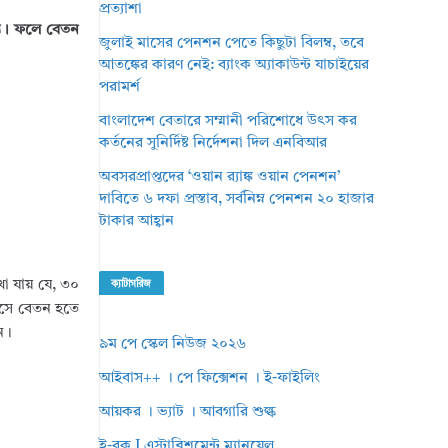
প্রত্যাশা
্য। ফলে বেতন
জুলাই মাসের পেনশন পেতে কিছুটা বিলম্ব, তবে
আতঙ্কের কারণ নেই: ব্যাংক অ্যাকাউন্ট যাচাইয়ের
পরামর্শ
বাংলাদেশ বেতারে সম্মানী পরিশোধে উৎস কর
কর্তনের সুনির্দিষ্ট নির্দেশনা দিল এনবিআর
অবসরপ্রাপ্তদের ‘ওয়ান র‌্যাঙ্ক ওয়ান পেনশন’
দাবিতে ৬ দফা প্রস্তাব, সর্বনিম্ন পেনশন ২০ হাজার
টাকার আহ্বান
খা যায় যে, ৩০
ক্যাটাগরিজ
মাসে বেতন হতে
ন।
৯ম পে স্কেল নিউজ ২০২৬
আইবাস++ । পে ফিক্সেশন । ই-ফাইলিং
আয়কর । ভ্যাট । আবগারি শুল্ক
ই-বুক I এস্টাব্লিশমেন্ট ম্যানুয়েল