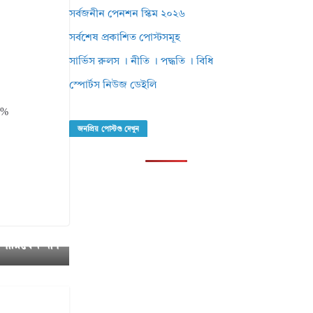
সর্বজনীন পেনশন স্কিম ২০২৬
সর্বশেষ প্রকাশিত পোস্টসমূহ
সার্ভিস রুলস । নীতি । পদ্ধতি । বিধি
স্পোর্টস নিউজ ডেইলি
৫%
জনপ্রিয় পোস্টগু দেখুন
বিধা মালিক ক
পারিবেন না।