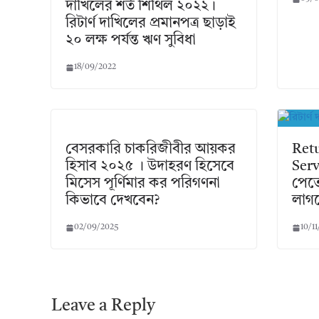
দাখিলের শর্ত শিথিল ২০২২।
রিটার্ণ দাখিলের প্রমানপত্র ছাড়াই
২০ লক্ষ পর্যন্ত ঋণ সুবিধা
18/09/2022
বেসরকারি চাকরিজীবীর আয়কর
Ret
হিসাব ২০২৫ । উদাহরণ হিসেবে
Serv
মিসেস পূর্ণিমার কর পরিগণনা
পেতে
কিভাবে দেখবেন?
লাগ
02/09/2025
10/1
Leave a Reply