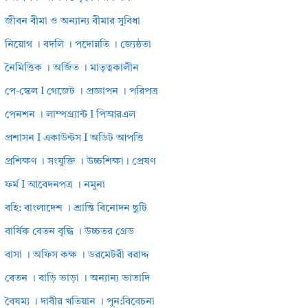
জীবন বীমা ও অন্যান্য বীমার সুবিধা
নিয়োগ । বদলি । পদোন্নতি । জ্যেষ্ঠতা
নৈমিত্তিক । অর্জিত । মাতৃত্বকালীন
পে-স্কেল I গেজেট । প্রজ্ঞাপন । পরিপত্র
পেনশন । লাম্পগ্র্যান্ট I পিআরএল
প্রশাসন I একাউন্টস I অডিট আপত্তি
প্রশিক্ষণ । সংযুক্তি । উচ্চশিক্ষা। প্রেষণ
ফর্ম I আবেদনপত্র । নমুনা
বহি: বাংলাদেশ । শ্রান্তি বিনোদন ছুটি
বার্ষিক বেতন বৃদ্ধি । উচ্চতর গ্রেড
বাসা । অফিস কক্ষ । ডরমেটরী বরাদ্দ
বেতন । বাড়ি ভাড়া । অন্যান্য ভাতাদি
বৈষম্য । দাবীর খতিয়ান । পুন:বিবেচনা