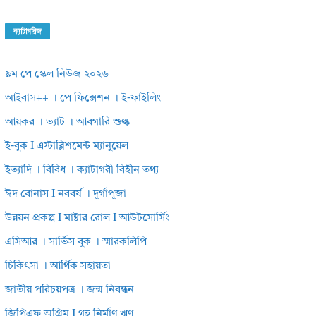
ক্যাটাগরিজ
৯ম পে স্কেল নিউজ ২০২৬
আইবাস++ । পে ফিক্সেশন । ই-ফাইলিং
আয়কর । ভ্যাট । আবগারি শুল্ক
ই-বুক I এস্টাব্লিশমেন্ট ম্যানুয়েল
ইত্যাদি । বিবিধ । ক্যাটাগরী বিহীন তথ্য
ঈদ বোনাস I নববর্ষ । দূর্গাপূজা
উন্নয়ন প্রকল্প I মাষ্টার রোল I আউটসোর্সিং
এসিআর । সার্ভিস বুক । স্মারকলিপি
চিকিৎসা । আর্থিক সহায়তা
জাতীয় পরিচয়পত্র । জন্ম নিবন্ধন
জিপিএফ অগ্রিম I গৃহ নির্মাণ ঋণ