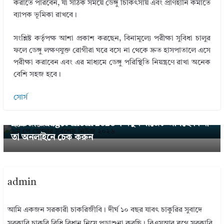
করাতে পারবেন, যা সঠিক সময়ে ডেঙ্গু চিকিৎসায় এবং প্রাণহানি কমাতে
ব্যাপক ভূমিকা রাখবে।
সংশ্লিষ্ট কর্তৃপক্ষ আশা প্রকাশ করছেন, বিনামূল্যে পরীক্ষা সুবিধা চালুর
ফলে ডেঙ্গু লক্ষণযুক্ত রোগীরা ঘরে বসে না থেকে দ্রুত হাসপাতালে এসে
পরীক্ষা করাবেন এবং এর মাধ্যমে ডেঙ্গু পরিস্থিতি নিয়ন্ত্রণে রাখা অনেক
বেশি সহজ হবে।
← Previous
সোর্স
৯ম পে স্কেলের সর্বশেষ নিউজ ২০২৬ । গেজেট প্রকাশ কবে
Next →
ibas++ budget check 2026 । নতুন বাজেট আসছে কিনা
হবে জানেন কি?
তা অনলাইনে চেক করুন
admin
আমি একজন সরকারী চাকরিজীবি। দীর্ঘ ১০ বছর যাবৎ চাকুরির সুবাদে
সরকারি চাকরি বিধি বিধান নিয়ে পড়াশুনা করছি। বিএসআর ব্লগে সরকারি