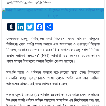
09/07/2026
admin
235 Views
T
Li
T
F
S
u
n
w
ac
h
দেশজুড়ে ডেঙ্গু পরিস্থিতির কথা বিবেচনা করে সাধারণ মানুষের
m
k
it
e
ar
চিকিৎসা সেবা প্রাপ্তি সহজ করতে এক জনবান্ধব ও গুরুত্বপূর্ণ সিদ্ধান্ত
bl
e
te
b
e
নিয়েছে সরকার। দেশের সব সরকারি হাসপাতালে ডেঙ্গু রোগ নির্ণয়ের
r
dI
r
o
প্রধান পরীক্ষা ‘এনএস১’ (NS1) আগামী ৩১ ডিসেম্বর ২০২৬ তারিখ
পর্যন্ত সম্পূর্ণ বিনামূল্যে করার নির্দেশ দেওয়া হয়েছে।
n
o
k
সম্প্রতি স্বাস্থ্য ও পরিবার কল্যাণ মন্ত্রণালয়ের স্বাস্থ্য সেবা বিভাগের
সরকারি স্বাস্থ্য ব্যবস্থাপনা-১ শাখা থেকে জারি করা এক অফিস
আদেশের মাধ্যমে এই তথ্য নিশ্চিত করা হয়েছে।
গত ৫ জুলাই ২০২৬ (২১ আষাঢ় ১৪৩৩) তারিখে স্বাস্থ্য সেবা বিভাগের
উপাচার্য কাজী শরীফ উদ্দিন আহমেদ স্বাক্ষরিত এই নির্দেশনায় বলা হয়,