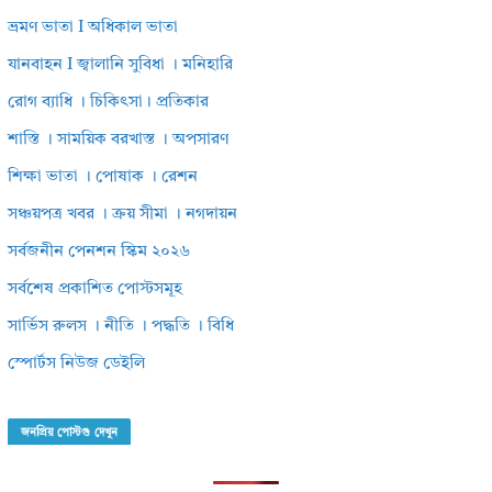
ভ্রমণ ভাতা I অধিকাল ভাতা
যানবাহন I জ্বালানি সুবিধা । মনিহারি
রোগ ব্যাধি । চিকিৎসা। প্রতিকার
শাস্তি । সাময়িক বরখাস্ত । অপসারণ
শিক্ষা ভাতা । পোষাক । রেশন
সঞ্চয়পত্র খবর । ক্রয় সীমা । নগদায়ন
সর্বজনীন পেনশন স্কিম ২০২৬
সর্বশেষ প্রকাশিত পোস্টসমূহ
সার্ভিস রুলস । নীতি । পদ্ধতি । বিধি
স্পোর্টস নিউজ ডেইলি
জনপ্রিয় পোস্টগু দেখুন