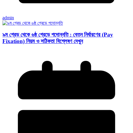
admin
৯ম গ্রেড থেকে ৬ষ্ঠ গ্রেডে পদোন্নতি : বেতন নির্ধারণের (Pay
Fixation) নিয়ম ও সঠিকতা বিশ্লেষণ দেখুন