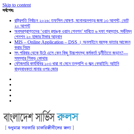
Skip to content
সর্বশেষ:
রাষ্ট্রপতি নির্বাচন ২০২৬: তফসিল ঘোষণা, মনোনয়নপত্র জমা ১৩ আগস্ট, ভোট
২০ আগস্ট
অবসরপ্রাপ্তদের ‘ওয়ান র‌্যাঙ্ক ওয়ান পেনশন’ দাবিতে ৬ দফা প্রস্তাব, সর্বনিম্ন
পেনশন ২০ হাজার টাকার আহ্বান
MIS – Online Application – DSS । অনলাইনে বয়স্ক ভাতার আবেদন
করার নিয়ম
সৎ পরিবার থেকে উঠে এসে কেন কিছু উচ্চপদস্থ কর্মকর্তা দুর্নীতিতে জড়ান?—
সমস্যার শিকড় কোথায়
ফৌজদারি কার্যবিধির ১০৩ ধারা না মেনে তল্লাশি ও জব্দ বেআইনি: আইনি
বাধ্যবাধকতা মানার ওপর জোর