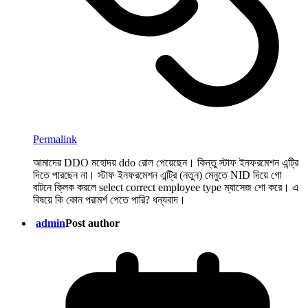
Permalink
আমাদের DDO মহোদয় ddo রোল পেয়েছেন। কিন্তু স্টাফ ইনফরমেশন এন্ট্রি
দিতে পারছেন না। স্টাফ ইনফরমেশন এন্ট্রি (নতুন) মেনুতে NID দিয়ে গো
বাটনে ক্লিক করলে select correct employee type ম্যাসেজ শো করে। এ
বিষয়ে কি কোন পরামর্শ পেতে পারি? ধন্যবাদ।
admin
Post author