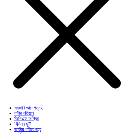
সরকারি আদেশসূমহ
দাবীর খতিয়ান
জিপিএফ অগ্রিম
বিভিন্ন ছুটি
জাতীয় পরিচয়পত্র