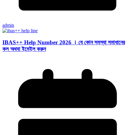
admin
IBAS++ Help Number 2026 । যে কোন সমস্যা সমাধানের
কল অথবা ইমেইল করুন