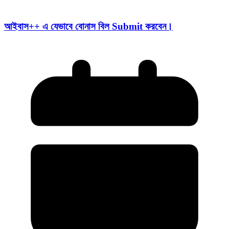
আইবাস++ এ যেভাবে বোনাস বিল Submit করবেন।