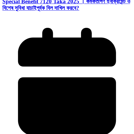
Special Benefit 7120 Taka 2025 । কর্মকর্তাগণ ইনক্রিমেন্ট ও
বিশেষ সুবিধা যাচাইপূর্বক বিল দাখিল করবে?