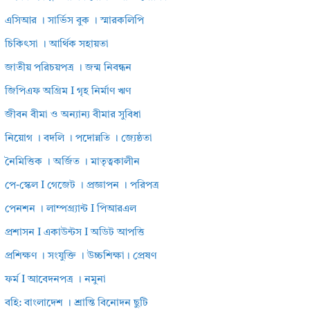
এসিআর । সার্ভিস বুক । স্মারকলিপি
চিকিৎসা । আর্থিক সহায়তা
জাতীয় পরিচয়পত্র । জন্ম নিবন্ধন
জিপিএফ অগ্রিম I গৃহ নির্মাণ ঋণ
জীবন বীমা ও অন্যান্য বীমার সুবিধা
নিয়োগ । বদলি । পদোন্নতি । জ্যেষ্ঠতা
নৈমিত্তিক । অর্জিত । মাতৃত্বকালীন
পে-স্কেল I গেজেট । প্রজ্ঞাপন । পরিপত্র
পেনশন । লাম্পগ্র্যান্ট I পিআরএল
প্রশাসন I একাউন্টস I অডিট আপত্তি
প্রশিক্ষণ । সংযুক্তি । উচ্চশিক্ষা। প্রেষণ
ফর্ম I আবেদনপত্র । নমুনা
বহি: বাংলাদেশ । শ্রান্তি বিনোদন ছুটি