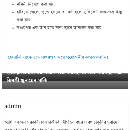
নমিনী নিয়োগ করা যায়;
হারিয়ে গেলে, পুড়ে গেলে বা নষ্ট হলে ডুপ্লিকেট সঞ্চয়পত্র ইস্যু
করা যায়;
সঞ্চয়পত্র এক স্থান হতে অন্য স্থানে স্থানান্তর করা যায়।
← Previous
সোনালি ব্যাংক হতে সঞ্চয়পত্র ক্রয়ে প্রয়োজনীয় কাগজপত্রাদি।
পে-স্কেল বাস্তবায়নের দাবিতে উত্তাল চট্টগ্রাম: আজ জরুরি প্র
Next →
নবম পে-স্কেল বাস্তবায়নে কাজ করছে সরকার: পরিকল্পনা প্র
স্তুতিমূলক সভা
তিমন্ত্রী জুনায়েদ সাকি
admin
আমি একজন সরকারী চাকরিজীবি। দীর্ঘ ১০ বছর যাবৎ চাকুরির সুবাদে