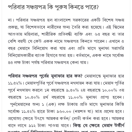
পরিবার সঞ্চয়পত্র কি পুরুষ কিনতে পারে?
না। পরিবার সঞ্চয়পত্র হল বাংলাদেশ সরকারের একটি বিশেষ সঞ্চয়
প্রকল্প, যা বিশেষভাবে নারীদের জন্য তৈরি করা হয়েছে। এই স্কিমের
আওতায় মহিলারা, শারীরিক প্রতিবন্ধী ব্যক্তি এবং ৬৫ বছর বা তার
বেশি বয়সী যে কেউ একক নামে সঞ্চয়পত্র কিনতে পারেন। এখানে ৫
বছর মেয়াদে বিনিয়োগ করা যায় এবং প্রতি মাসে মুনাফা সরাসরি
বিনিয়োগকারীর ব্যাংক হিসাবে জমা হয়। বর্তমানে, একক নামে সর্বোচ্চ
৪৫ লক্ষ টাকা পর্যন্ত পরিবার সঞ্চয়পত্র কেনা যায়।
পরিবার সঞ্চয়পত্র পূর্বের মুনাফার হার কত?
মেয়াদান্তে মুনাফার হার
১১.৫২%। মেয়াদপূর্তির পূর্বে সঞ্চয়পত্র নগদায়ন করা যায়। মেয়াদ পূর্তির
পূর্বে নগদায়ণ করলে ১ম বছরান্তে ৯.৫০% ২য় বছরান্তে ১০.০০% ৩য়
বছরান্তে ১০.৫০% ৪র্থ বছরান্তে ১১.০০% মুনাফা প্রাপ্য হবেন।
পূর্নমেয়াদের জন্য ১ (এক) লক্ষ টাকায় প্রতি মাসে মুনাফার কিস্তি
সর্বোচ্চ ১১.৫২% হারে টাকা ৯৬০.০০ (নয়শত ষা) মাত্র প্রদেয় হবে।
প্রযোজ্য ক্ষেত্রে উৎসে আয়কর কর্তন/ লেভী কর্তন করা হবে। আয়কর
বাদে লাখে ৯১২ টাকা পাওয়া যাবে।
কিন্তু যে ক্ষেত্রে মেয়াদ উত্তীর্ণ