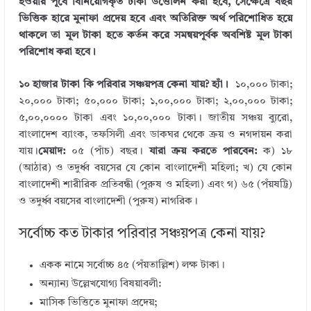
হওয়ার পূর্বে বিনিয়োগকৃত টাকা উত্তোলন করা হবে, সেক্ষেত্রে বছর
ভিত্তিক হারে মুনাফা প্রদেয় হবে এবং অতিরিক্ত অর্থ পরিশোধিত হয়ে
থাকলে তা মূল টাকা হতে কর্তন করে সমন্বয়পূর্বক অবশিষ্ট মূল টাকা
পরিশোধ করা হবে।
১০ হাজার টাকা কি পরিবার সঞ্চয়পত্র কেনা যায়? হ্যাঁ।
১০,০০০ টাকা;
২০,০০০ টাকা; ৫০,০০০ টাকা; ১,০০,০০০ টাকা; ২,০০,০০০ টাকা;
৫,০০,০০০০ টাকা এবং ১০,০০,০০০ টাকা। জাতীয় সঞ্চয় ব্যুরো,
বাংলাদেশ ব্যাংক, তফসিলী এবং ডাকঘর থেকে ক্রয় ও নগদায়ন করা
যায়।
মেয়াদ:
০৫ (পাঁচ) বছর।
যারা ক্রয় করতে পারবেন:
ক) ১৮
(আঠার) ও তদুর্ধ্ব বয়সের যে কোন বাংলাদেশী মহিলা; খ) যে কোন
বাংলাদেশী শারীরিক প্রতিবন্ধী (পুরুষ ও মহিলা) এবং গ) ৬৫ (পঁয়ষট্টি)
ও তদুর্ধ্ব বয়সের বাংলাদেশী (পুরুষ) নাগরিক।
সর্বোচ্চ কত টাকার পরিবার সঞ্চয়পত্র কেনা যায়?
একক নামে সর্বোচ্চ ৪৫ (পঁয়তাল্লিশ) লক্ষ টাকা।
অন্যান্য উল্লেখযোগ্য বিষয়াবলী:
মাসিক ভিত্তিতে মুনাফা প্রদেয়;