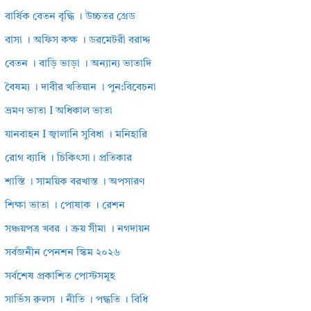
বার্ষিক বেতন বৃদ্ধি । উচ্চতর গ্রেড
বাসা । অফিস কক্ষ । ডরমেটরী বরাদ্দ
বেতন । বাড়ি ভাড়া । অন্যান্য ভাতাদি
বৈষম্য । দাবীর খতিয়ান । পুন:বিবেচনা
ভ্রমণ ভাতা I অধিকাল ভাতা
যানবাহন I জ্বালানি সুবিধা । মনিহারি
রোগ ব্যাধি । চিকিৎসা। প্রতিকার
শাস্তি । সাময়িক বরখাস্ত । অপসারণ
শিক্ষা ভাতা । পোষাক । রেশন
সঞ্চয়পত্র খবর । ক্রয় সীমা । নগদায়ন
সর্বজনীন পেনশন স্কিম ২০২৬
সর্বশেষ প্রকাশিত পোস্টসমূহ
সার্ভিস রুলস । নীতি । পদ্ধতি । বিধি