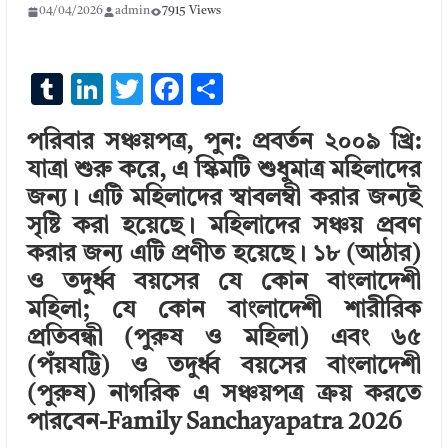
04/04/2026
admin
7915 Views
T
Li
T
F
S
u
n
w
ac
h
পরিবার সঞ্চয়পত্র, পুন: প্রবর্তন ২০০৯ খ্রি:
m
k
it
e
ar
যাত্রা শুরু করে, এ স্কিমটি শুধুমাত্র মহিলাদের
bl
e
te
b
e
জন্য। এটি মহিলাদের স্বাবলম্বী করার জন্যই
r
dI
r
o
সৃষ্টি করা হয়েছে। মহিলাদের সঞ্চয় প্রবণ
n
o
করার জন্য এটি প্রণীত হয়েছে। ১৮ (আঠার)
k
ও তদুর্ধ্ব বয়সের যে কোন বাংলাদেশী
মহিলা; যে কোন বাংলাদেশী শারীরিক
প্রতিবন্ধী (পুরুষ ও মহিলা) এবং ৬৫
(পঁয়ষট্টি) ও তদুর্ধ্ব বয়সের বাংলাদেশী
(পুরুষ) নাগরিক এ সঞ্চয়পত্র ক্রয় করতে
পারবেন-Family Sanchayapatra 2026