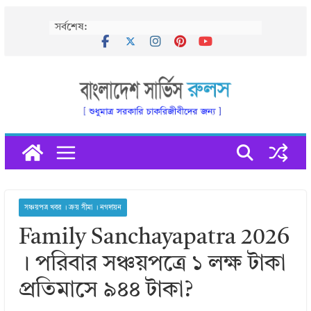
Skip
সর্বশেষ:
to
content
সঞ্চয়পত্র খবর । ক্রয় সীমা । নগদায়ন
Family Sanchayapatra 2026
। পরিবার সঞ্চয়পত্রে ১ লক্ষ টাকা
প্রতিমাসে ৯৪৪ টাকা?