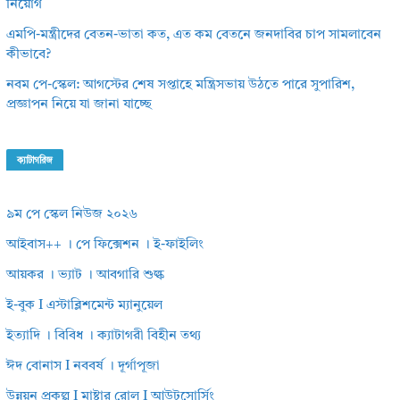
নিয়োগ
এমপি-মন্ত্রীদের বেতন-ভাতা কত, এত কম বেতনে জনদাবির চাপ সামলাবেন
কীভাবে?
নবম পে-স্কেল: আগস্টের শেষ সপ্তাহে মন্ত্রিসভায় উঠতে পারে সুপারিশ,
প্রজ্ঞাপন নিয়ে যা জানা যাচ্ছে
ক্যাটাগরিজ
৯ম পে স্কেল নিউজ ২০২৬
আইবাস++ । পে ফিক্সেশন । ই-ফাইলিং
আয়কর । ভ্যাট । আবগারি শুল্ক
ই-বুক I এস্টাব্লিশমেন্ট ম্যানুয়েল
ইত্যাদি । বিবিধ । ক্যাটাগরী বিহীন তথ্য
ঈদ বোনাস I নববর্ষ । দূর্গাপূজা
উন্নয়ন প্রকল্প I মাষ্টার রোল I আউটসোর্সিং