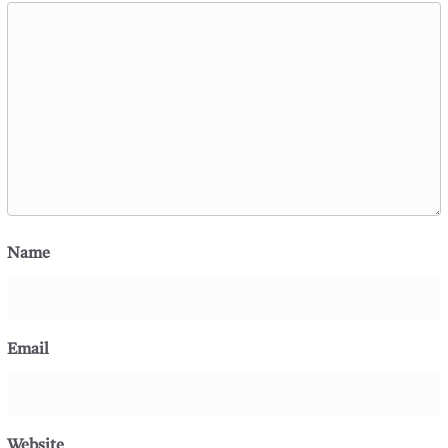
Name
Email
Website