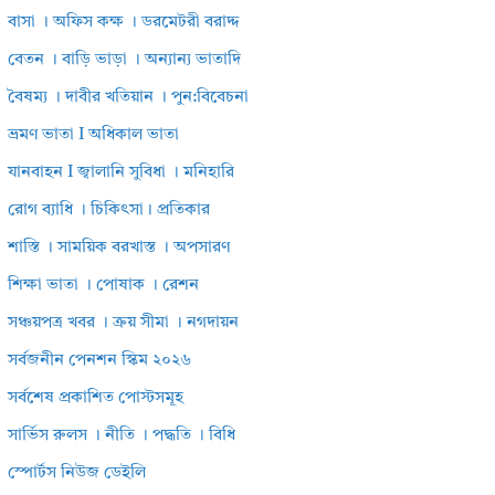
বাসা । অফিস কক্ষ । ডরমেটরী বরাদ্দ
বেতন । বাড়ি ভাড়া । অন্যান্য ভাতাদি
বৈষম্য । দাবীর খতিয়ান । পুন:বিবেচনা
ভ্রমণ ভাতা I অধিকাল ভাতা
যানবাহন I জ্বালানি সুবিধা । মনিহারি
রোগ ব্যাধি । চিকিৎসা। প্রতিকার
শাস্তি । সাময়িক বরখাস্ত । অপসারণ
শিক্ষা ভাতা । পোষাক । রেশন
সঞ্চয়পত্র খবর । ক্রয় সীমা । নগদায়ন
সর্বজনীন পেনশন স্কিম ২০২৬
সর্বশেষ প্রকাশিত পোস্টসমূহ
সার্ভিস রুলস । নীতি । পদ্ধতি । বিধি
স্পোর্টস নিউজ ডেইলি