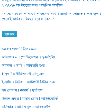
করমুক্ত আয়সীমা ৪ লাখ টাকা বহাল, নতুন করহার কার্যকর: ২০২৬-২৭ ও
২০২৭-২৮ অর্থবছরের জন্য প্রকাশিত তফসিল
পে স্কেল ২০২৬ আপডেট আজকের খবর । প্রজ্ঞাপন দেরিতে হলেও জুলাই
থেকেই কার্যকর, মিলবে বকেয়া বেতন?
ক্যাটাগরিজ
৯ম পে স্কেল নিউজ ২০২৬
আইবাস++ । পে ফিক্সেশন । ই-ফাইলিং
আয়কর । ভ্যাট । আবগারি শুল্ক
ই-বুক I এস্টাব্লিশমেন্ট ম্যানুয়েল
ইত্যাদি । বিবিধ । ক্যাটাগরী বিহীন তথ্য
ঈদ বোনাস I নববর্ষ । দূর্গাপূজা
উন্নয়ন প্রকল্প I মাষ্টার রোল I আউটসোর্সিং
এসিআর । সার্ভিস বুক । স্মারকলিপি