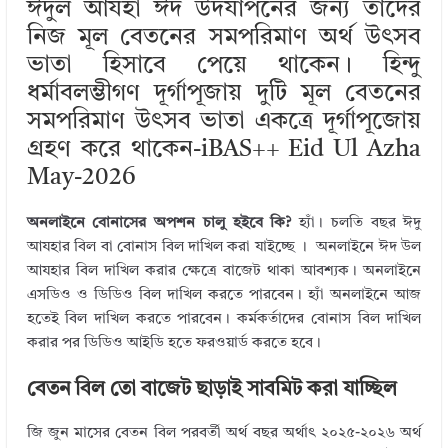
ঈদুল আযহা ঈদ উদযাপনের জন্য তাদের
bl
e
te
b
e
নিজ মূল বেতনের সমপরিমাণ অর্থ উৎসব
r
dI
r
o
ভাতা হিসাবে পেয়ে থাকেন। হিন্দু
n
o
ধর্মাবলম্ভীগণ দূর্গাপূজায় দুটি মূল বেতনের
k
সমপরিমাণ উৎসব ভাতা একত্রে দূর্গাপূজোয়
গ্রহণ করে থাকেন-iBAS++ Eid Ul Azha
May-2026
অনলাইনে বোনাসের অপশন চালু হইবে কি?
হ্যাঁ। চলতি বছর ঈদু
আযহার বিল বা বোনাস বিল দাখিল করা যাইচ্ছে । অনলাইনে ঈদ উল
আযহার বিল দাখিল করার ক্ষেত্রে বাজেট থাকা আবশ্যক। অনলাইনে
এসডিও ও ডিডিও বিল দাখিল করতে পারবেন। হ্যাঁ অনলাইনে আজ
হতেই বিল দাখিল করতে পারবেন। কর্মকর্তাদের বোনাস বিল দাখিল
করার পর ডিডিও আইডি হতে ফরওয়ার্ড করতে হবে।
বেতন বিল তো বাজেট ছাড়াই সাবমিট করা যাচ্ছিল
জি জুন মাসের বেতন বিল পরবর্তী অর্থ বছর অর্থাৎ ২০২৫-২০২৬ অর্থ