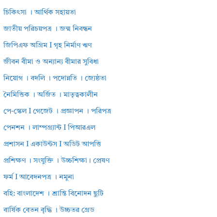
চিকিৎসা । আর্থিক সহায়তা
জাতীয় পরিচয়পত্র । জন্ম নিবন্ধন
জিপিএফ অগ্রিম I গৃহ নির্মাণ ঋণ
জীবন বীমা ও অন্যান্য বীমার সুবিধা
নিয়োগ । বদলি । পদোন্নতি । জ্যেষ্ঠতা
নৈমিত্তিক । অর্জিত । মাতৃত্বকালীন
পে-স্কেল I গেজেট । প্রজ্ঞাপন । পরিপত্র
পেনশন । লাম্পগ্র্যান্ট I পিআরএল
প্রশাসন I একাউন্টস I অডিট আপত্তি
প্রশিক্ষণ । সংযুক্তি । উচ্চশিক্ষা। প্রেষণ
ফর্ম I আবেদনপত্র । নমুনা
বহি: বাংলাদেশ । শ্রান্তি বিনোদন ছুটি
বার্ষিক বেতন বৃদ্ধি । উচ্চতর গ্রেড