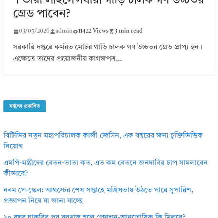
। ভারী লাইসেন্সধারী গাড়ি চালক গণ উচ্চতর
গ্রেড পাবেন?
03/05/2026
admin
11422 Views
3 min read
সরকারি দপ্তরে কর্মরত মোটর গাড়ি চালক গণ উচ্চতর গ্রেড প্রাপ্য হন।
এক্ষেত্রে তাদের প্রয়োজনীয় কাগজপত্র…
সর্বশেষ প্রকাশিত
বিটিভির নতুন মহাপরিচালক কাজী জেসিন, এক বছরের জন্য চুক্তিভিত্তিক
নিয়োগ
এমপি-মন্ত্রীদের বেতন-ভাতা কত, এত কম বেতনে জনদাবির চাপ সামলাবেন
কীভাবে?
নবম পে-স্কেল: আগস্টের শেষ সপ্তাহে মন্ত্রিসভায় উঠতে পারে সুপারিশ,
প্রজ্ঞাপন নিয়ে যা জানা যাচ্ছে
২০ বছর চাকরির পর বরখাস্ত হলে পেনশন-আনুতোষিক কি মিলবে?