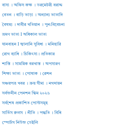
বাসা । অফিস কক্ষ । ডরমেটরী বরাদ্দ
বেতন । বাড়ি ভাড়া । অন্যান্য ভাতাদি
বৈষম্য । দাবীর খতিয়ান । পুন:বিবেচনা
ভ্রমণ ভাতা I অধিকাল ভাতা
যানবাহন I জ্বালানি সুবিধা । মনিহারি
রোগ ব্যাধি । চিকিৎসা। প্রতিকার
শাস্তি । সাময়িক বরখাস্ত । অপসারণ
শিক্ষা ভাতা । পোষাক । রেশন
সঞ্চয়পত্র খবর । ক্রয় সীমা । নগদায়ন
সর্বজনীন পেনশন স্কিম ২০২৬
সর্বশেষ প্রকাশিত পোস্টসমূহ
সার্ভিস রুলস । নীতি । পদ্ধতি । বিধি
স্পোর্টস নিউজ ডেইলি