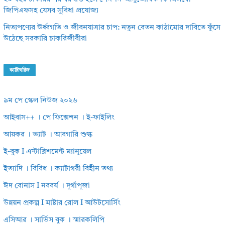
জিপিএফসহ যেসব সুবিধা প্রযোজ্য
নিত্যপণ্যের ঊর্ধ্বগতি ও জীবনযাত্রার চাপ: নতুন বেতন কাঠামোর দাবিতে ফুঁসে
উঠেছে সরকারি চাকরিজীবীরা
ক্যাটাগরিজ
৯ম পে স্কেল নিউজ ২০২৬
আইবাস++ । পে ফিক্সেশন । ই-ফাইলিং
আয়কর । ভ্যাট । আবগারি শুল্ক
ই-বুক I এস্টাব্লিশমেন্ট ম্যানুয়েল
ইত্যাদি । বিবিধ । ক্যাটাগরী বিহীন তথ্য
ঈদ বোনাস I নববর্ষ । দূর্গাপূজা
উন্নয়ন প্রকল্প I মাষ্টার রোল I আউটসোর্সিং
এসিআর । সার্ভিস বুক । স্মারকলিপি