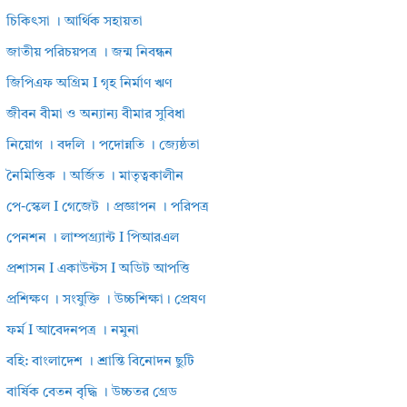
চিকিৎসা । আর্থিক সহায়তা
জাতীয় পরিচয়পত্র । জন্ম নিবন্ধন
জিপিএফ অগ্রিম I গৃহ নির্মাণ ঋণ
জীবন বীমা ও অন্যান্য বীমার সুবিধা
নিয়োগ । বদলি । পদোন্নতি । জ্যেষ্ঠতা
নৈমিত্তিক । অর্জিত । মাতৃত্বকালীন
পে-স্কেল I গেজেট । প্রজ্ঞাপন । পরিপত্র
পেনশন । লাম্পগ্র্যান্ট I পিআরএল
প্রশাসন I একাউন্টস I অডিট আপত্তি
প্রশিক্ষণ । সংযুক্তি । উচ্চশিক্ষা। প্রেষণ
ফর্ম I আবেদনপত্র । নমুনা
বহি: বাংলাদেশ । শ্রান্তি বিনোদন ছুটি
বার্ষিক বেতন বৃদ্ধি । উচ্চতর গ্রেড