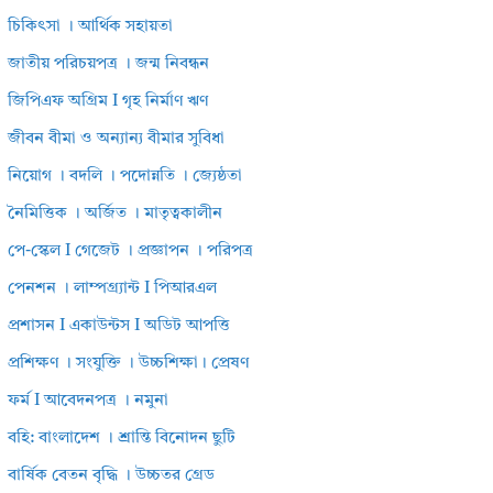
চিকিৎসা । আর্থিক সহায়তা
জাতীয় পরিচয়পত্র । জন্ম নিবন্ধন
জিপিএফ অগ্রিম I গৃহ নির্মাণ ঋণ
জীবন বীমা ও অন্যান্য বীমার সুবিধা
নিয়োগ । বদলি । পদোন্নতি । জ্যেষ্ঠতা
নৈমিত্তিক । অর্জিত । মাতৃত্বকালীন
পে-স্কেল I গেজেট । প্রজ্ঞাপন । পরিপত্র
পেনশন । লাম্পগ্র্যান্ট I পিআরএল
প্রশাসন I একাউন্টস I অডিট আপত্তি
প্রশিক্ষণ । সংযুক্তি । উচ্চশিক্ষা। প্রেষণ
ফর্ম I আবেদনপত্র । নমুনা
বহি: বাংলাদেশ । শ্রান্তি বিনোদন ছুটি
বার্ষিক বেতন বৃদ্ধি । উচ্চতর গ্রেড