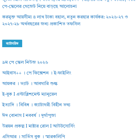
পে-স্কেলের গেজেট নিয়ে বাড়ছে আলোচনা
করমুক্ত আয়সীমা ৪ লাখ টাকা বহাল, নতুন করহার কার্যকর: ২০২৬-২৭ ও
২০২৭-২৮ অর্থবছরের জন্য প্রকাশিত তফসিল
ক্যাটাগরিজ
৯ম পে স্কেল নিউজ ২০২৬
আইবাস++ । পে ফিক্সেশন । ই-ফাইলিং
আয়কর । ভ্যাট । আবগারি শুল্ক
ই-বুক I এস্টাব্লিশমেন্ট ম্যানুয়েল
ইত্যাদি । বিবিধ । ক্যাটাগরী বিহীন তথ্য
ঈদ বোনাস I নববর্ষ । দূর্গাপূজা
উন্নয়ন প্রকল্প I মাষ্টার রোল I আউটসোর্সিং
এসিআর । সার্ভিস বুক । স্মারকলিপি