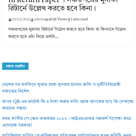
In Return Paper । সঞ্চয়পত্রের মুনাফা
রিটার্নে উল্লেখ করতে হবে কিনা।
20/03/2023
admin
4639 Views
1 min read
সঞ্চয়পত্রের মুনাফা রিটার্নে উল্লেখ করতে হবে কিনা বা কিভাবে উল্লেখ
করতে হবে এটা নিয়ে একটা…
সর্বশেষ প্রকাশিত
দেশের সব মসজিদে জুমার প্রাক-খুতবায় হালাল রুজি ও দুর্নীতিবিরোধী
বক্তব্যের নির্দেশ
বাংলা QR-এর মার্চেন্ট ফি ৪ টাকা করার দাবি: ব্র্যাক ব্যাংকের ছাড় কি দেখাচ্ছে
কমানো সম্ভব?
নবম জাতীয় পে স্কেল বাস্তবায়ন ২০২৬ : আইএমএফের পরামর্শ উপেক্ষা করে
এগোচ্ছে সরকার?
জুডিশিয়াল সার্ভিস পে-কমিশনের প্রতিবেদন পর্যালোচনায় নতুন কমিটি, নবম