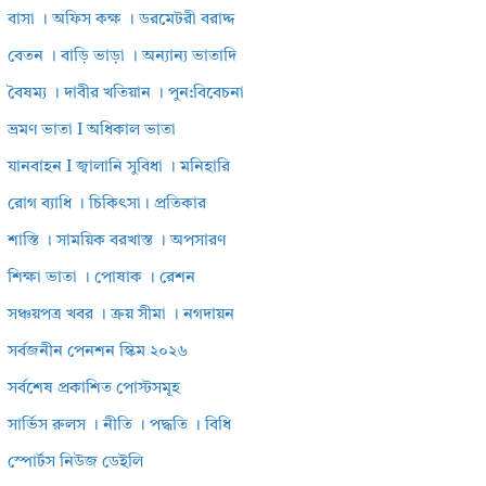
বাসা । অফিস কক্ষ । ডরমেটরী বরাদ্দ
বেতন । বাড়ি ভাড়া । অন্যান্য ভাতাদি
বৈষম্য । দাবীর খতিয়ান । পুন:বিবেচনা
ভ্রমণ ভাতা I অধিকাল ভাতা
যানবাহন I জ্বালানি সুবিধা । মনিহারি
রোগ ব্যাধি । চিকিৎসা। প্রতিকার
শাস্তি । সাময়িক বরখাস্ত । অপসারণ
শিক্ষা ভাতা । পোষাক । রেশন
সঞ্চয়পত্র খবর । ক্রয় সীমা । নগদায়ন
সর্বজনীন পেনশন স্কিম ২০২৬
সর্বশেষ প্রকাশিত পোস্টসমূহ
সার্ভিস রুলস । নীতি । পদ্ধতি । বিধি
স্পোর্টস নিউজ ডেইলি