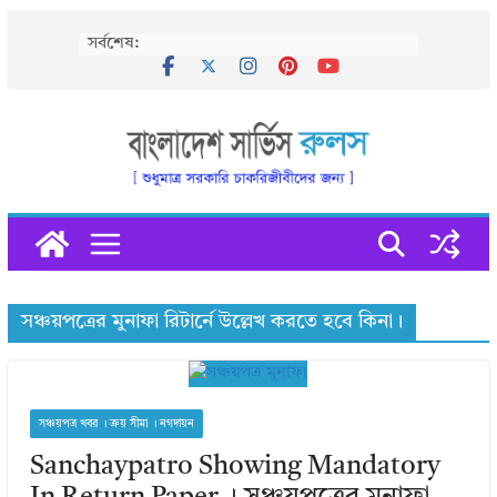
Skip
সর্বশেষ:
to
content
সঞ্চয়পত্রের মুনাফা রিটার্নে উল্লেখ করতে হবে কিনা।
সঞ্চয়পত্র খবর । ক্রয় সীমা । নগদায়ন
Sanchaypatro Showing Mandatory