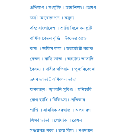
প্রশিক্ষণ । সংযুক্তি । উচ্চশিক্ষা। প্রেষণ
ফর্ম I আবেদনপত্র । নমুনা
বহি: বাংলাদেশ । শ্রান্তি বিনোদন ছুটি
বার্ষিক বেতন বৃদ্ধি । উচ্চতর গ্রেড
বাসা । অফিস কক্ষ । ডরমেটরী বরাদ্দ
বেতন । বাড়ি ভাড়া । অন্যান্য ভাতাদি
বৈষম্য । দাবীর খতিয়ান । পুন:বিবেচনা
ভ্রমণ ভাতা I অধিকাল ভাতা
যানবাহন I জ্বালানি সুবিধা । মনিহারি
রোগ ব্যাধি । চিকিৎসা। প্রতিকার
শাস্তি । সাময়িক বরখাস্ত । অপসারণ
শিক্ষা ভাতা । পোষাক । রেশন
সঞ্চয়পত্র খবর । ক্রয় সীমা । নগদায়ন