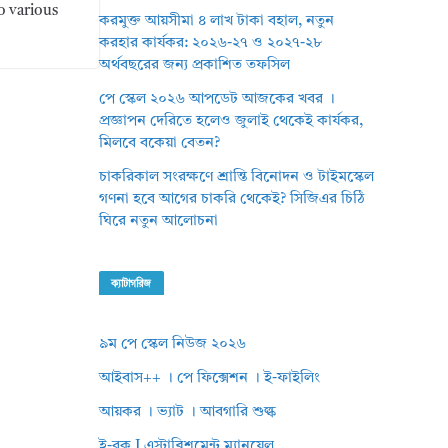
to various
করমুক্ত আয়সীমা ৪ লাখ টাকা বহাল, নতুন
করহার কার্যকর: ২০২৬-২৭ ও ২০২৭-২৮
অর্থবছরের জন্য প্রকাশিত তফসিল
পে স্কেল ২০২৬ আপডেট আজকের খবর ।
প্রজ্ঞাপন দেরিতে হলেও জুলাই থেকেই কার্যকর,
মিলবে বকেয়া বেতন?
চাকরিকাল সংরক্ষণে শ্রান্তি বিনোদন ও টাইমস্কেল
গণনা হবে আগের চাকরি থেকেই? সিজিএর চিঠি
ঘিরে নতুন আলোচনা
ক্যাটাগরিজ
৯ম পে স্কেল নিউজ ২০২৬
আইবাস++ । পে ফিক্সেশন । ই-ফাইলিং
আয়কর । ভ্যাট । আবগারি শুল্ক
ই-বুক I এস্টাব্লিশমেন্ট ম্যানুয়েল