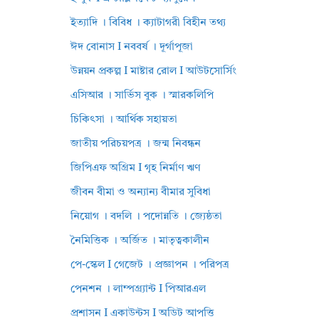
ইত্যাদি । বিবিধ । ক্যাটাগরী বিহীন তথ্য
ঈদ বোনাস I নববর্ষ । দূর্গাপূজা
উন্নয়ন প্রকল্প I মাষ্টার রোল I আউটসোর্সিং
এসিআর । সার্ভিস বুক । স্মারকলিপি
চিকিৎসা । আর্থিক সহায়তা
জাতীয় পরিচয়পত্র । জন্ম নিবন্ধন
জিপিএফ অগ্রিম I গৃহ নির্মাণ ঋণ
জীবন বীমা ও অন্যান্য বীমার সুবিধা
নিয়োগ । বদলি । পদোন্নতি । জ্যেষ্ঠতা
নৈমিত্তিক । অর্জিত । মাতৃত্বকালীন
পে-স্কেল I গেজেট । প্রজ্ঞাপন । পরিপত্র
পেনশন । লাম্পগ্র্যান্ট I পিআরএল
প্রশাসন I একাউন্টস I অডিট আপত্তি