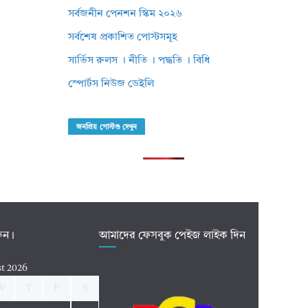
সর্বজনীন পেনশন স্কিম ২০২৬
সর্বশেষ প্রকাশিত পোস্টসমূহ
সার্ভিস রুলস । নীতি । পদ্ধতি । বিধি
স্পোর্টস নিউজ ডেইলি
জনপ্রিয় পোস্টগু দেখুন
রুন।
আমাদের ফেসবুক পেইজ লাইক দিন
t 2026
W
T
F
S