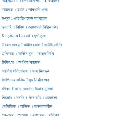
আইবাস++ । পে ফিক্সেশন । ই-ফাইলিং
আয়কর । ভ্যাট । আবগারি শুল্ক
ই-বুক I এস্টাব্লিশমেন্ট ম্যানুয়েল
ইত্যাদি । বিবিধ । ক্যাটাগরী বিহীন তথ্য
ঈদ বোনাস I নববর্ষ । দূর্গাপূজা
উন্নয়ন প্রকল্প I মাষ্টার রোল I আউটসোর্সিং
এসিআর । সার্ভিস বুক । স্মারকলিপি
চিকিৎসা । আর্থিক সহায়তা
জাতীয় পরিচয়পত্র । জন্ম নিবন্ধন
জিপিএফ অগ্রিম I গৃহ নির্মাণ ঋণ
জীবন বীমা ও অন্যান্য বীমার সুবিধা
নিয়োগ । বদলি । পদোন্নতি । জ্যেষ্ঠতা
নৈমিত্তিক । অর্জিত । মাতৃত্বকালীন
পে-স্কেল I গেজেট । প্রজ্ঞাপন । পরিপত্র