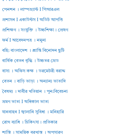
পেনশন । লাম্পগ্র্যান্ট I পিআরএল
প্রশাসন I একাউন্টস I অডিট আপত্তি
প্রশিক্ষণ । সংযুক্তি । উচ্চশিক্ষা। প্রেষণ
ফর্ম I আবেদনপত্র । নমুনা
বহি: বাংলাদেশ । শ্রান্তি বিনোদন ছুটি
বার্ষিক বেতন বৃদ্ধি । উচ্চতর গ্রেড
বাসা । অফিস কক্ষ । ডরমেটরী বরাদ্দ
বেতন । বাড়ি ভাড়া । অন্যান্য ভাতাদি
বৈষম্য । দাবীর খতিয়ান । পুন:বিবেচনা
ভ্রমণ ভাতা I অধিকাল ভাতা
যানবাহন I জ্বালানি সুবিধা । মনিহারি
রোগ ব্যাধি । চিকিৎসা। প্রতিকার
শাস্তি । সাময়িক বরখাস্ত । অপসারণ