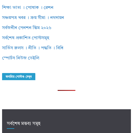
শিক্ষা ভাতা । পোষাক । রেশন
সঞ্চয়পত্র খবর । ক্রয় সীমা । নগদায়ন
সর্বজনীন পেনশন স্কিম ২০২৬
সর্বশেষ প্রকাশিত পোস্টসমূহ
সার্ভিস রুলস । নীতি । পদ্ধতি । বিধি
স্পোর্টস নিউজ ডেইলি
জনপ্রিয় পোস্টগু দেখুন
সর্বশেষ মন্তব্য সমূহ