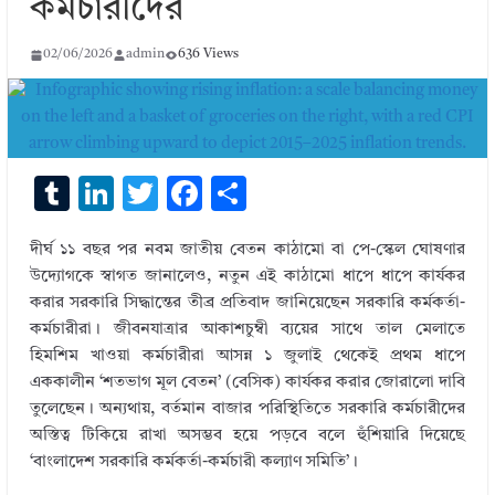
কর্মচারীদের
02/06/2026
admin
636 Views
T
Li
T
F
S
u
n
w
ac
h
দীর্ঘ ১১ বছর পর নবম জাতীয় বেতন কাঠামো বা পে-স্কেল ঘোষণার
m
k
it
e
ar
উদ্যোগকে স্বাগত জানালেও, নতুন এই কাঠামো ধাপে ধাপে কার্যকর
bl
e
te
b
e
করার সরকারি সিদ্ধান্তের তীব্র প্রতিবাদ জানিয়েছেন সরকারি কর্মকর্তা-
r
dI
r
o
কর্মচারীরা। জীবনযাত্রার আকাশচুম্বী ব্যয়ের সাথে তাল মেলাতে
হিমশিম খাওয়া কর্মচারীরা আসন্ন ১ জুলাই থেকেই প্রথম ধাপে
n
o
এককালীন ‘শতভাগ মূল বেতন’ (বেসিক) কার্যকর করার জোরালো দাবি
k
তুলেছেন। অন্যথায়, বর্তমান বাজার পরিস্থিতিতে সরকারি কর্মচারীদের
অস্তিত্ব টিকিয়ে রাখা অসম্ভব হয়ে পড়বে বলে হুঁশিয়ারি দিয়েছে
‘বাংলাদেশ সরকারি কর্মকর্তা-কর্মচারী কল্যাণ সমিতি’।