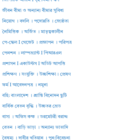
জিপিএফ অগ্রিম I গৃহ নির্মাণ ঋণ
জীবন বীমা ও অন্যান্য বীমার সুবিধা
নিয়োগ । বদলি । পদোন্নতি । জ্যেষ্ঠতা
নৈমিত্তিক । অর্জিত । মাতৃত্বকালীন
পে-স্কেল I গেজেট । প্রজ্ঞাপন । পরিপত্র
পেনশন । লাম্পগ্র্যান্ট I পিআরএল
প্রশাসন I একাউন্টস I অডিট আপত্তি
প্রশিক্ষণ । সংযুক্তি । উচ্চশিক্ষা। প্রেষণ
ফর্ম I আবেদনপত্র । নমুনা
বহি: বাংলাদেশ । শ্রান্তি বিনোদন ছুটি
বার্ষিক বেতন বৃদ্ধি । উচ্চতর গ্রেড
বাসা । অফিস কক্ষ । ডরমেটরী বরাদ্দ
বেতন । বাড়ি ভাড়া । অন্যান্য ভাতাদি
বৈষম্য । দাবীর খতিয়ান । পুন:বিবেচনা