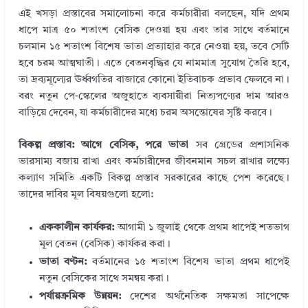
এই খসড়া প্রস্তাবের সমালোচনা করে কর্মচারীরা বলছেন, যদি প্রথম
ধাপে মাত্র ৫০ শতাংশ বেসিক দেওয়া হয় এবং তার সাথে বর্তমানে
চলমান ১৫ শতাংশ বিশেষ ভাতা প্রত্যাহার করে নেওয়া হয়, তবে সেটি
হবে চরম আত্মঘাতী। এতে বেতনবৃদ্ধির যে নামমাত্র সুযোগ তৈরি হবে,
তা দ্রব্যমূল্যের ঊর্ধ্বগতির বাজারে কোনো ইতিবাচক প্রভাব ফেলবে না।
বরং নতুন পে-স্কেলের অজুহাতে ব্যবসায়ীরা নিত্যপণ্যের দাম আরও
বাড়িয়ে দেবেন, যা কর্মচারীদের মধ্যে চরম অসন্তোষের সৃষ্টি করবে।
বিকল্প প্রস্তাব: আগে বেসিক, পরে ভাতা
সব গ্রেডের প্রশাসনিক
ভারসাম্য বজায় রাখা এবং কর্মচারীদের জীবনমান সচল রাখার লক্ষ্যে
কল্যাণ সমিতি একটি বিকল্প প্রস্তাব সরকারের কাছে পেশ করেছে।
তাদের দাবির মূল বিষয়গুলো হলো:
এককালীন কার্যকর:
আগামী ১ জুলাই থেকে প্রথম ধাপেই শতভাগ
মূল বেতন (বেসিক) কার্যকর করা।
ভাতা বণ্টন:
বর্তমানের ১৫ শতাংশ বিশেষ ভাতা প্রথম ধাপেই
নতুন বেসিকের সাথে সমন্বয় করা।
পর্যায়ক্রমিক উন্নয়ন:
দেশের অর্থনৈতিক সক্ষমতা সাপেক্ষে