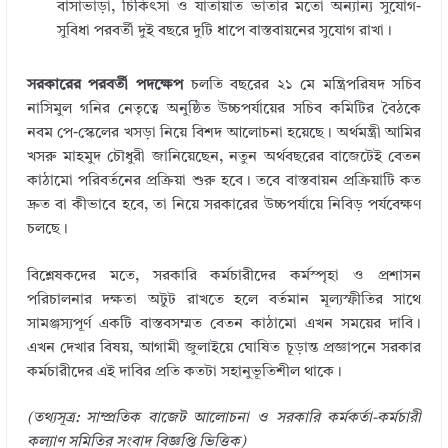
বাসাভাড়া, চিকিৎসা ও যাতায়াত ভাতার মতো অন্যান্য সুযোগ-
সুবিধা পরবর্তী দুই বছরে দুটি ধাপে বাস্তবায়নের সুযোগ রাখা।
সরকারের পরবর্তী পদক্ষেপ
চলতি বছরের ২১ মে মন্ত্রিপরিষদ সচিব
নাসিমুল গনির নেতৃত্বে অনুষ্ঠিত উচ্চপর্যায়ের সচিব কমিটির বৈঠকে
নবম পে-স্কেলের খসড়া নিয়ে বিশদ আলোচনা হয়েছে। অর্থমন্ত্রী আমির
খসরু মাহমুদ চৌধুরী জানিয়েছেন, নতুন অর্থবছরের বাজেটেই বেতন
কাঠামো পরিবর্তনের প্রক্রিয়া শুরু হবে। তবে বাস্তবায়ন প্রক্রিয়াটি কত
দ্রুত বা কীভাবে হবে, তা নিয়ে সরকারের উচ্চপর্যায়ে নিবিড় পর্যবেক্ষণ
চলছে।
বিশ্লেষকদের মতে, সরকারি কর্মচারীদের কর্মস্পৃহা ও প্রশাসন
পরিচালনার দক্ষতা অটুট রাখতে হলে বর্তমান মূল্যস্ফীতির সাথে
সামঞ্জস্যপূর্ণ একটি বাস্তবসম্মত বেতন কাঠামো এখন সময়ের দাবি।
এখন দেখার বিষয়, আগামী জুলাইয়ে ঘোষিত চূড়ান্ত প্রজ্ঞাপনে সরকার
কর্মচারীদের এই দাবির প্রতি কতটা সহানুভূতিশীল থাকে।
(তথ্যসূত্র: সাম্প্রতিক বাজেট আলোচনা ও সরকারি কর্মকর্তা-কর্মচারী
← Previous
কল্যাণ সমিতির সংবাদ বিজ্ঞপ্তি ভিত্তিক)