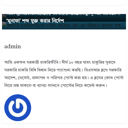
উন্নয়ন খাত থেকে রাজস্ব খাতে স্থানান্তর : টাইম স্কেল ও আ
Next →
সরকারি চাকরিজীবীদের ভবিষ্য তহবিলে ‘সুদ’-এর পরিবর্তে
র্থিক সুবিধার টানাপোড়েন নিরসনে প্রয়োজন সুস্পষ্ট নীতিমালা
‘মুনাফা’ শব্দ যুক্ত করার নির্দেশ
admin
আমি একজন সরকারী চাকরিজীবি। দীর্ঘ ১০ বছর যাবৎ চাকুরির সুবাদে
সরকারি চাকরি বিধি বিধান নিয়ে পড়াশুনা করছি। বিএসআর ব্লগে সরকারি
আদেশ, গেজেট, প্রজ্ঞাপন ও পরিপত্র পোস্ট করা হয়। এ ব্লগের কোন পোস্ট
নিয়ে প্রশ্ন থাকলে বা ব্যাখ্যা জানতে পোস্টের নিচে কমেন্ট করুন।