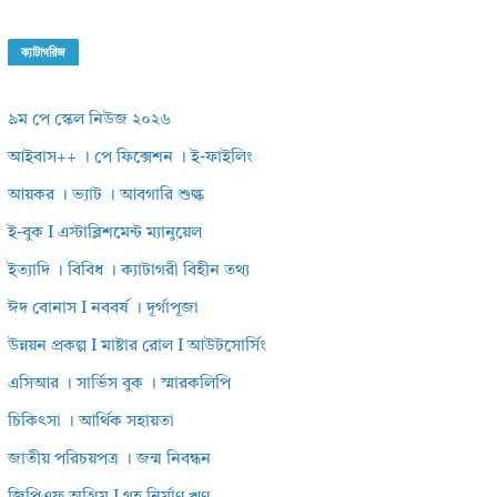
ক্যাটাগরিজ
৯ম পে স্কেল নিউজ ২০২৬
আইবাস++ । পে ফিক্সেশন । ই-ফাইলিং
আয়কর । ভ্যাট । আবগারি শুল্ক
ই-বুক I এস্টাব্লিশমেন্ট ম্যানুয়েল
ইত্যাদি । বিবিধ । ক্যাটাগরী বিহীন তথ্য
ঈদ বোনাস I নববর্ষ । দূর্গাপূজা
উন্নয়ন প্রকল্প I মাষ্টার রোল I আউটসোর্সিং
এসিআর । সার্ভিস বুক । স্মারকলিপি
চিকিৎসা । আর্থিক সহায়তা
জাতীয় পরিচয়পত্র । জন্ম নিবন্ধন