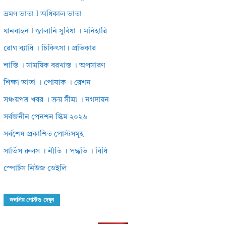
ভ্রমণ ভাতা I অধিকাল ভাতা
যানবাহন I জ্বালানি সুবিধা । মনিহারি
রোগ ব্যাধি । চিকিৎসা। প্রতিকার
শাস্তি । সাময়িক বরখাস্ত । অপসারণ
শিক্ষা ভাতা । পোষাক । রেশন
সঞ্চয়পত্র খবর । ক্রয় সীমা । নগদায়ন
সর্বজনীন পেনশন স্কিম ২০২৬
সর্বশেষ প্রকাশিত পোস্টসমূহ
সার্ভিস রুলস । নীতি । পদ্ধতি । বিধি
স্পোর্টস নিউজ ডেইলি
জনপ্রিয় পোস্টগু দেখুন