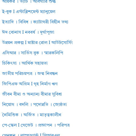
আয়কর । ভ্যাট । আবগারি শুল্ক
ই-বুক I এস্টাব্লিশমেন্ট ম্যানুয়েল
ইত্যাদি । বিবিধ । ক্যাটাগরী বিহীন তথ্য
ঈদ বোনাস I নববর্ষ । দূর্গাপূজা
উন্নয়ন প্রকল্প I মাষ্টার রোল I আউটসোর্সিং
এসিআর । সার্ভিস বুক । স্মারকলিপি
চিকিৎসা । আর্থিক সহায়তা
জাতীয় পরিচয়পত্র । জন্ম নিবন্ধন
জিপিএফ অগ্রিম I গৃহ নির্মাণ ঋণ
জীবন বীমা ও অন্যান্য বীমার সুবিধা
নিয়োগ । বদলি । পদোন্নতি । জ্যেষ্ঠতা
নৈমিত্তিক । অর্জিত । মাতৃত্বকালীন
পে-স্কেল I গেজেট । প্রজ্ঞাপন । পরিপত্র
পেনশন । লাম্পগ্র্যান্ট I পিআরএল