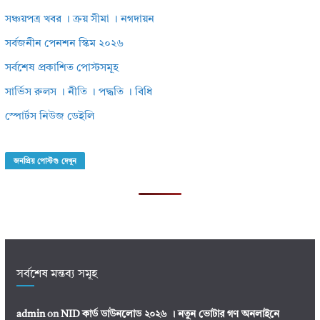
সঞ্চয়পত্র খবর । ক্রয় সীমা । নগদায়ন
সর্বজনীন পেনশন স্কিম ২০২৬
সর্বশেষ প্রকাশিত পোস্টসমূহ
সার্ভিস রুলস । নীতি । পদ্ধতি । বিধি
স্পোর্টস নিউজ ডেইলি
জনপ্রিয় পোস্টগু দেখুন
সর্বশেষ মন্তব্য সমূহ
admin
on
NID কার্ড ডাউনলোড ২০২৬ । নতুন ভোটার গণ অনলাইনে