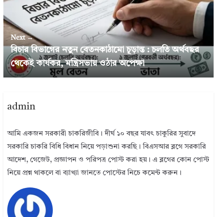
Next →
বিচার বিভাগের নতুন বেতনকাঠামো চূড়ান্ত : চলতি অর্থবছর
থেকেই কার্যকর, মন্ত্রিসভায় ওঠার অপেক্ষা
admin
আমি একজন সরকারী চাকরিজীবি। দীর্ঘ ১০ বছর যাবৎ চাকুরির সুবাদে
সরকারি চাকরি বিধি বিধান নিয়ে পড়াশুনা করছি। বিএসআর ব্লগে সরকারি
আদেশ, গেজেট, প্রজ্ঞাপন ও পরিপত্র পোস্ট করা হয়। এ ব্লগের কোন পোস্ট
নিয়ে প্রশ্ন থাকলে বা ব্যাখ্যা জানতে পোস্টের নিচে কমেন্ট করুন।