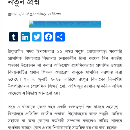
নতুন প্রশ্ন
07/07/2026
admin
177 Views
T
Li
T
F
S
u
n
w
ac
h
ঠাকুরগাঁও সদর উপজেলার ৬৬ নম্বর সবুজ গোয়ালপাড়া সরকারি
m
k
it
e
ar
প্রাথমিক বিদ্যালয়ে বিদ্যালয় চলাকালীন টানা কয়েক দিন জাতীয়
bl
e
te
b
e
পতাকা উত্তোলন না করার অভিযোগ প্রাথমিকভাবে প্রমাণিত হওয়ায়
r
dI
r
o
বিদ্যালয়টির প্রধান শিক্ষক ওয়ারেসা বানুকে সাময়িক বরখাস্ত করা
হয়েছে। গত ২ জুলাই ২০২৬ তারিখে রংপুর বিভাগের বিভাগীয়
n
o
উপপরিচালক (প্রাথমিক শিক্ষা) মো. আজিজুর রহমান স্বাক্ষরিত অফিস
k
আদেশে এ সিদ্ধান্ত জানানো হয়।
তবে এ ঘটনাকে কেন্দ্র করে একটি গুরুত্বপূর্ণ প্রশ্ন সামনে এসেছে—
বিদ্যালয়ে প্রতিদিন জাতীয় পতাকা উত্তোলনের কাজ দপ্তরি, অফিস
সহায়ক বা অন্য কোনো কর্মচারী সম্পাদন করলেও দায়িত্ব পালনে
ব্যর্থতার কারণে কেন প্রধান শিক্ষককেই সাময়িক বরখাস্ত করা হলো?