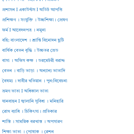
প্রশাসন I একাউন্টস I অডিট আপত্তি
প্রশিক্ষণ । সংযুক্তি । উচ্চশিক্ষা। প্রেষণ
ফর্ম I আবেদনপত্র । নমুনা
বহি: বাংলাদেশ । শ্রান্তি বিনোদন ছুটি
বার্ষিক বেতন বৃদ্ধি । উচ্চতর গ্রেড
বাসা । অফিস কক্ষ । ডরমেটরী বরাদ্দ
বেতন । বাড়ি ভাড়া । অন্যান্য ভাতাদি
বৈষম্য । দাবীর খতিয়ান । পুন:বিবেচনা
ভ্রমণ ভাতা I অধিকাল ভাতা
যানবাহন I জ্বালানি সুবিধা । মনিহারি
রোগ ব্যাধি । চিকিৎসা। প্রতিকার
শাস্তি । সাময়িক বরখাস্ত । অপসারণ
শিক্ষা ভাতা । পোষাক । রেশন