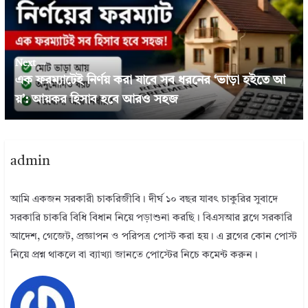
Next →
এক ফরম্যাটেই নির্ণয় করা যাবে সব ধরনের ‘ভাড়া হইতে আ
য়’: আয়কর হিসাব হবে আরও সহজ
admin
আমি একজন সরকারী চাকরিজীবি। দীর্ঘ ১০ বছর যাবৎ চাকুরির সুবাদে
সরকারি চাকরি বিধি বিধান নিয়ে পড়াশুনা করছি। বিএসআর ব্লগে সরকারি
আদেশ, গেজেট, প্রজ্ঞাপন ও পরিপত্র পোস্ট করা হয়। এ ব্লগের কোন পোস্ট
নিয়ে প্রশ্ন থাকলে বা ব্যাখ্যা জানতে পোস্টের নিচে কমেন্ট করুন।