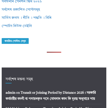
সর্বজনীন পেনশন স্কিম ২০২৬
সর্বশেষ প্রকাশিত পোস্টসমূহ
সার্ভিস রুলস । নীতি । পদ্ধতি । বিধি
স্পোর্টস নিউজ ডেইলি
জনপ্রিয় পোস্টগু দেখুন
সর্বশেষ মন্তব্য সমূহ
admin
on
Transit or Joining Period by Distance 2026। সরকারি
কর্মচারীর বদলী বা পদায়নকৃত পদে যোগদান কাল কি দূরত্ব অনুসারে পায়