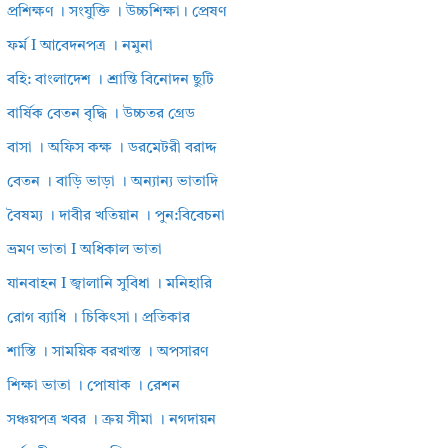
প্রশিক্ষণ । সংযুক্তি । উচ্চশিক্ষা। প্রেষণ
ফর্ম I আবেদনপত্র । নমুনা
বহি: বাংলাদেশ । শ্রান্তি বিনোদন ছুটি
বার্ষিক বেতন বৃদ্ধি । উচ্চতর গ্রেড
বাসা । অফিস কক্ষ । ডরমেটরী বরাদ্দ
বেতন । বাড়ি ভাড়া । অন্যান্য ভাতাদি
বৈষম্য । দাবীর খতিয়ান । পুন:বিবেচনা
ভ্রমণ ভাতা I অধিকাল ভাতা
যানবাহন I জ্বালানি সুবিধা । মনিহারি
রোগ ব্যাধি । চিকিৎসা। প্রতিকার
শাস্তি । সাময়িক বরখাস্ত । অপসারণ
শিক্ষা ভাতা । পোষাক । রেশন
সঞ্চয়পত্র খবর । ক্রয় সীমা । নগদায়ন