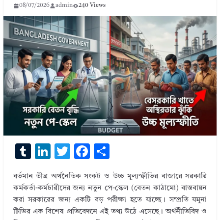
08/07/2026
admin
240 Views
T
Li
T
F
S
u
n
w
ac
h
বর্তমান তীব্র অর্থনৈতিক সংকট ও উচ্চ মূল্যস্ফীতির বাজারে সরকারি
m
k
it
e
ar
কর্মকর্তা-কর্মচারীদের জন্য নতুন পে-স্কেল (বেতন কাঠামো) বাস্তবায়ন
bl
e
te
b
e
করা সরকারের জন্য একটি বড় পরীক্ষা হতে যাচ্ছে। সম্প্রতি যমুনা
r
dI
r
o
টিভির এক বিশেষ প্রতিবেদনে এই তথ্য উঠে এসেছে। অর্থনীতিবিদ ও