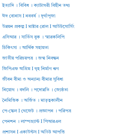
ইত্যাদি । বিবিধ । ক্যাটাগরী বিহীন তথ্য
ঈদ বোনাস I নববর্ষ । দূর্গাপূজা
উন্নয়ন প্রকল্প I মাষ্টার রোল I আউটসোর্সিং
এসিআর । সার্ভিস বুক । স্মারকলিপি
চিকিৎসা । আর্থিক সহায়তা
জাতীয় পরিচয়পত্র । জন্ম নিবন্ধন
জিপিএফ অগ্রিম I গৃহ নির্মাণ ঋণ
জীবন বীমা ও অন্যান্য বীমার সুবিধা
নিয়োগ । বদলি । পদোন্নতি । জ্যেষ্ঠতা
নৈমিত্তিক । অর্জিত । মাতৃত্বকালীন
পে-স্কেল I গেজেট । প্রজ্ঞাপন । পরিপত্র
পেনশন । লাম্পগ্র্যান্ট I পিআরএল
প্রশাসন I একাউন্টস I অডিট আপত্তি