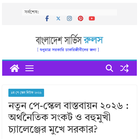
Skip
সর্বশেষ:
to
content
৯ম পে স্কেল নিউজ ২০২৬
নতুন পে-স্কেল বাস্তবায়ন ২০২৬ :
অর্থনৈতিক সংকট ও বহুমুখী
চ্যালেঞ্জের মুখে সরকার?