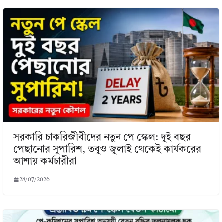
সরকারি চাকরিজীবীদের নতুন পে স্কেল: দুই বছর
পেছানোর সুপারিশ, তবুও জুলাই থেকেই কার্যকরের
আশায় কর্মচারীরা
28/07/2026