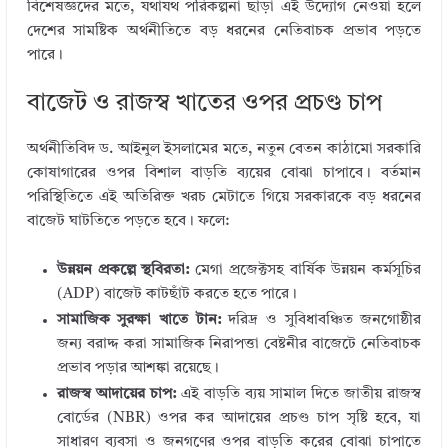
বিশেষজ্ঞদের মতে, যথাযথ পরিকল্পনা ছাড়া এই উদ্যোগ নেওয়া হলে
n
o
দেশের সামষ্টিক অর্থনীতিতে বড় ধরনের নেতিবাচক প্রভাব পড়তে
k
পারে।
বাজেট ও রাজস্ব খাতের ওপর প্রচণ্ড চাপ
অর্থনীতিবিদ ড. আইনুল ইসলামের মতে, নতুন বেতন কাঠামো সরকারি
কোষাগারের ওপর বিশাল বাড়তি ব্যয়ের বোঝা চাপাবে। বর্তমান
পরিস্থিতিতে এই অতিরিক্ত খরচ মেটাতে গিয়ে সরকারকে বড় ধরনের
বাজেট ঘাটতিতে পড়তে হবে। ফলে:
উন্নয়ন প্রকল্পে স্থবিরতা:
মেগা প্রজেক্টসহ বার্ষিক উন্নয়ন কর্মসূচির
(ADP) বাজেট কাটছাঁট করতে হতে পারে।
সামাজিক সুরক্ষা খাতে টান:
দরিদ্র ও সুবিধাবঞ্চিত জনগোষ্ঠীর
জন্য বরাদ্দ করা সামাজিক নিরাপত্তা বেষ্টনীর বাজেটে নেতিবাচক
প্রভাব পড়ার আশঙ্কা রয়েছে।
রাজস্ব আদায়ের চাপ:
এই বাড়তি ব্যয় সামাল দিতে জাতীয় রাজস্ব
বোর্ডের (NBR) ওপর কর আদায়ের প্রচণ্ড চাপ সৃষ্টি হবে, যা
সাধারণ ব্যবসা ও জনগণের ওপর বাড়তি করের বোঝা চাপাতে