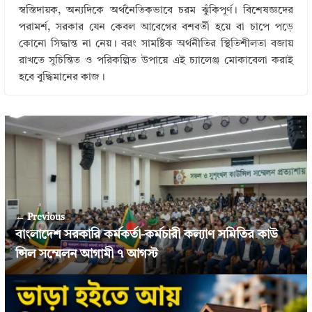
স্বস্তিদায়ক, অন্যদিকে অর্থনৈতিকভাবে চরম ঝুঁকিপূর্ণ। বিশেষজ্ঞদের
পরামর্শ, সরকার যেন কেবল আবেগের বশবর্তী হয়ে বা চাপে পড়ে
কোনো সিদ্ধান্ত না নেয়। বরং সামষ্টিক অর্থনীতির স্থিতিশীলতা বজায়
রাখতে সুচিন্তিত ও পরিকল্পিত উপায়ে এই চ্যালেঞ্জ মোকাবেলা করাই
হবে বুদ্ধিমানের কাজ।
← Previous
বাংলাদেশ সরকারি কর্মকর্তা-কর্মচারী কল্যাণ সমিতির কাউ
ন্সিল সম্মেলন আগামী ৭ আগস্ট