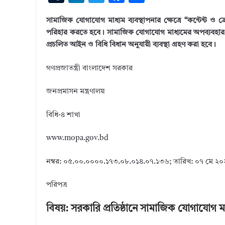
u
n
w
ac
h
সামাজিক যোগাযোগ মাধ্যম ব্যবস্থাপনার ক্ষেত্রে “কন্টেন্ট ও 
m
k
it
e
ar
পরিহার করতে হবে। সামাজিক যোগাযোগ মাধ্যমের অপব্যবহার বা ন
bl
e
te
b
e
প্রচলিত আইন ও বিধি বিধান অনুযায়ী ব্যবস্থা গ্রহণ করা হবে।
r
dI
r
o
গণপ্রজাতন্ত্রী বাংলাদেশ সরকার
n
o
k
জনপ্রমাসন মন্ত্রণালয়
বিধি-৪ শাখা
www.mopa.gov.bd
নম্বর: ০৫.০০.০০০০.১৭৩.০৮.০১৪.০৭.১৩৬; তারিখ: ০৭ মে ২০২০
পরিপত্র
বিষয়: সরকারি প্রতিষ্ঠানে সামাজিক যোগাযোগ মা