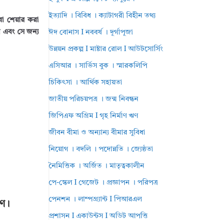
ইত্যাদি । বিবিধ । ক্যাটাগরী বিহীন তথ্য
বা শেয়ার করা
ন এবং সে জন্য
ঈদ বোনাস I নববর্ষ । দূর্গাপূজা
উন্নয়ন প্রকল্প I মাষ্টার রোল I আউটসোর্সিং
এসিআর । সার্ভিস বুক । স্মারকলিপি
চিকিৎসা । আর্থিক সহায়তা
জাতীয় পরিচয়পত্র । জন্ম নিবন্ধন
জিপিএফ অগ্রিম I গৃহ নির্মাণ ঋণ
জীবন বীমা ও অন্যান্য বীমার সুবিধা
নিয়োগ । বদলি । পদোন্নতি । জ্যেষ্ঠতা
নৈমিত্তিক । অর্জিত । মাতৃত্বকালীন
পে-স্কেল I গেজেট । প্রজ্ঞাপন । পরিপত্র
পেনশন । লাম্পগ্র্যান্ট I পিআরএল
রণ।
প্রশাসন I একাউন্টস I অডিট আপত্তি