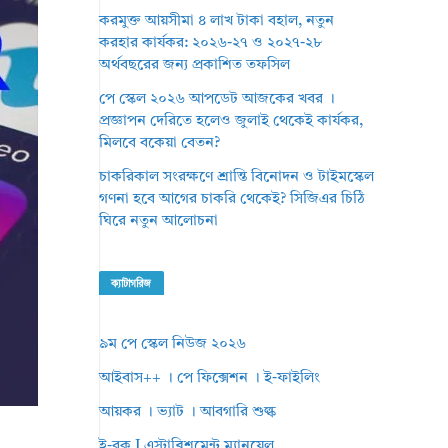
করমুক্ত আয়সীমা ৪ লাখ টাকা বহাল, নতুন
করহার কার্যকর: ২০২৬-২৭ ও ২০২৭-২৮
অর্থবছরের জন্য প্রকাশিত তফসিল
পে স্কেল ২০২৬ আপডেট আজকের খবর ।
প্রজ্ঞাপন দেরিতে হলেও জুলাই থেকেই কার্যকর,
মিলবে বকেয়া বেতন?
চাকরিকাল সংরক্ষণে শ্রান্তি বিনোদন ও টাইমস্কেল
গণনা হবে আগের চাকরি থেকেই? সিজিএর চিঠি
ঘিরে নতুন আলোচনা
ক্যাটাগরিজ
৯ম পে স্কেল নিউজ ২০২৬
আইবাস++ । পে ফিক্সেশন । ই-ফাইলিং
আয়কর । ভ্যাট । আবগারি শুল্ক
ই-বুক I এস্টাব্লিশমেন্ট ম্যানুয়েল