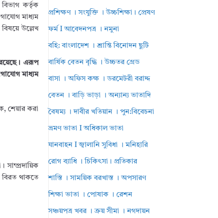
 বিভাগ কর্তৃক
প্রশিক্ষণ । সংযুক্তি । উচ্চশিক্ষা। প্রেষণ
োগাযোগ মাধ্যম
 বিষয়ে উল্লেখ
ফর্ম I আবেদনপত্র । নমুনা
বহি: বাংলাদেশ । শ্রান্তি বিনোদন ছুটি
বার্ষিক বেতন বৃদ্ধি । উচ্চতর গ্রেড
খ রয়েছে। এরূপ
গাযোগ মাধ্যম
বাসা । অফিস কক্ষ । ডরমেটরী বরাদ্দ
বেতন । বাড়ি ভাড়া । অন্যান্য ভাতাদি
ইক, শেয়ার করা
বৈষম্য । দাবীর খতিয়ান । পুন:বিবেচনা
ভ্রমণ ভাতা I অধিকাল ভাতা
যানবাহন I জ্বালানি সুবিধা । মনিহারি
রোগ ব্যাধি । চিকিৎসা। প্রতিকার
 সাম্প্রদায়িক
ে বিরত থাকতে
শাস্তি । সাময়িক বরখাস্ত । অপসারণ
শিক্ষা ভাতা । পোষাক । রেশন
সঞ্চয়পত্র খবর । ক্রয় সীমা । নগদায়ন