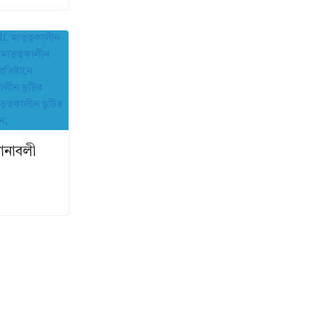
িধানাবলী