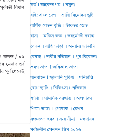
ে ৪ (চার) মাস
ফর্ম I আবেদনপত্র । নমুনা
র্ববর্তী বিধান
বহি: বাংলাদেশ । শ্রান্তি বিনোদন ছুটি
বার্ষিক বেতন বৃদ্ধি । উচ্চতর গ্রেড
বাসা । অফিস কক্ষ । ডরমেটরী বরাদ্দ
বেতন । বাড়ি ভাড়া । অন্যান্য ভাতাদি
বঙ্গাব্দ / ০৯
বৈষম্য । দাবীর খতিয়ান । পুন:বিবেচনা
 মেয়াদ পূর্ণ
ভ্রমণ ভাতা I অধিকাল ভাতা
ীর পূর্ব থেকেই
যানবাহন I জ্বালানি সুবিধা । মনিহারি
রোগ ব্যাধি । চিকিৎসা। প্রতিকার
শাস্তি । সাময়িক বরখাস্ত । অপসারণ
শিক্ষা ভাতা । পোষাক । রেশন
সঞ্চয়পত্র খবর । ক্রয় সীমা । নগদায়ন
সর্বজনীন পেনশন স্কিম ২০২৬