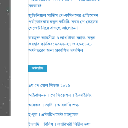
সরকার?
জুডিশিয়াল সার্ভিস পে-কমিশনের প্রতিবেদন
পর্যালোচনায় নতুন কমিটি, নবম পে-স্কেলের
গেজেট নিয়ে বাড়ছে আলোচনা
করমুক্ত আয়সীমা ৪ লাখ টাকা বহাল, নতুন
করহার কার্যকর: ২০২৬-২৭ ও ২০২৭-২৮
অর্থবছরের জন্য প্রকাশিত তফসিল
ক্যাটাগরিজ
৯ম পে স্কেল নিউজ ২০২৬
আইবাস++ । পে ফিক্সেশন । ই-ফাইলিং
আয়কর । ভ্যাট । আবগারি শুল্ক
ই-বুক I এস্টাব্লিশমেন্ট ম্যানুয়েল
ইত্যাদি । বিবিধ । ক্যাটাগরী বিহীন তথ্য