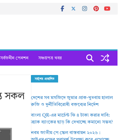
সর্বজনীন পেনশন
সঞ্চয়পত্র খবর
সর্বশেষ প্রকাশিত
্ত সকল
দেশের সব মসজিদে জুমার প্রাক-খুতবায় হালাল
রুজি ও দুর্নীতিবিরোধী বক্তব্যের নির্দেশ
বাংলা QR-এর মার্চেন্ট ফি ৪ টাকা করার দাবি:
ব্র্যাক ব্যাংকের ছাড় কি দেখাচ্ছে কমানো সম্ভব?
নবম জাতীয় পে স্কেল বাস্তবায়ন ২০২৬ :
আইএমএফের পরামর্শ উপেক্ষা করে এগোচ্ছে