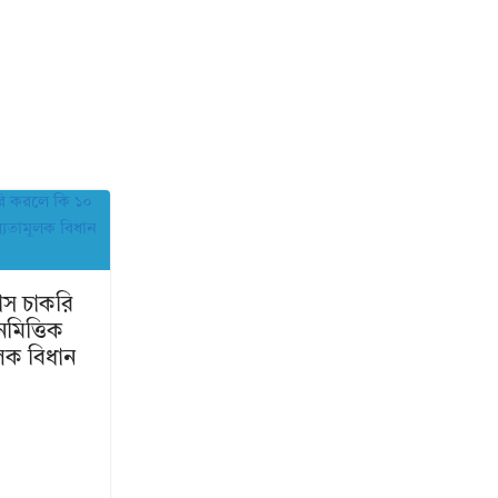
াস চাকরি
মিত্তিক
ূলক বিধান