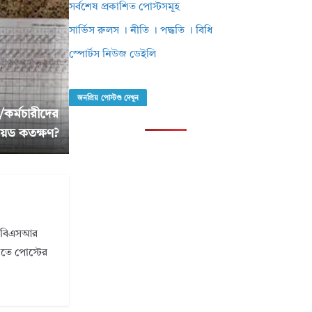
সর্বশেষ প্রকাশিত পোস্টসমূহ
সার্ভিস রুলস । নীতি । পদ্ধতি । বিধি
স্পোর্টস নিউজ ডেইলি
জনপ্রিয় পোস্টগু দেখুন
া/কর্মচারীদের
য়ড কতক্ষণ?
ি। বিএসআর
ানতে পোস্টের