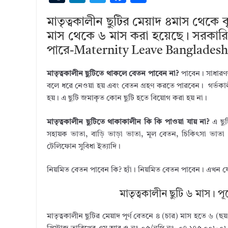
u
n
w
ac
h
মাতৃত্বকালীন ছুটির মেয়াদ ৪মাস থেকে ব
m
k
it
e
ar
মাস থেকে ৬ মাস করা হয়েছে। সরকারি 
bl
e
te
b
e
পারে-Maternity Leave Banglades
r
dI
r
o
n
o
মাতৃত্বকালীন ছুটিতে থাকলে বেতন পাবেন না?
পাবেন। সাধারণত
বলে ধরে নেওয়া হয় এবং বেতন গ্রহণ করতে পারবেন। গর্ভকালীন
k
হয়। এ ছুটি জমাকৃত কোন ছুটি হতে বিয়োগ করা হয় না।
মাতৃত্বকালীন ছুটিতে থাকাকালীন কি কি পাওয়া যায় না?
এ ছুট
সহায়ক ভাতা, বাড়ি ভাড়া ভাতা, মূল বেতন, চিকিৎসা ভাতা প
টেলিফোন সুবিধা ইত্যাদি।
নিয়মিত বেতন পাবেন কি? হ্যাঁ। নিয়মিত বেতন পাবেন। এখন য
মাতৃত্বকালীন ছুটি ৬ মাস। 
মাতৃত্বকালীন ছুটির মেয়াদ পূর্ণ বেতনে ৪ (চার) মাস হতে ৬ (ছ