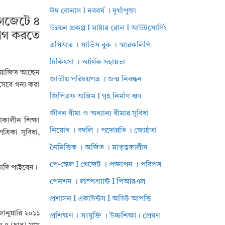
ঈদ বোনাস I নববর্ষ । দূর্গাপূজা
 গেজেটে ৪
উন্নয়ন প্রকল্প I মাষ্টার রোল I আউটসোর্সিং
ভোগ করতে
এসিআর । সার্ভিস বুক । স্মারকলিপি
চিকিৎসা । আর্থিক সহায়তা
নিয়োজিত আছেন
জাতীয় পরিচয়পত্র । জন্ম নিবন্ধন
সেবে গন্য করা
জিপিএফ অগ্রিম I গৃহ নির্মাণ ঋণ
জীবন বীমা ও অন্যান্য বীমার সুবিধা
কালীন শিক্ষা
নিয়োগ । বদলি । পদোন্নতি । জ্যেষ্ঠতা
রিকা সুবিধা,
নৈমিত্তিক । অর্জিত । মাতৃত্বকালীন
পে-স্কেল I গেজেট । প্রজ্ঞাপন । পরিপত্র
তাদি পাইবেন।
পেনশন । লাম্পগ্র্যান্ট I পিআরএল
প্রশাসন I একাউন্টস I অডিট আপত্তি
ানুয়ারি ২০১১
প্রশিক্ষণ । সংযুক্তি । উচ্চশিক্ষা। প্রেষণ