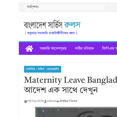
Skip
সর্বশেষ:
to
content
সরকারি আদেশসূমহ
দাবীর খতিয়ান
জিপিএফ অগ
নৈমিত্তিক । অর্জিত । মাতৃত্বকালীন
Maternity Leave Bangladesh
আদেশ এক সাথে দেখুন
09/04/2026
admin
20994 Views