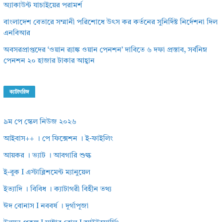
অ্যাকাউন্ট যাচাইয়ের পরামর্শ
বাংলাদেশ বেতারে সম্মানী পরিশোধে উৎস কর কর্তনের সুনির্দিষ্ট নির্দেশনা দিল
এনবিআর
অবসরপ্রাপ্তদের ‘ওয়ান র‌্যাঙ্ক ওয়ান পেনশন’ দাবিতে ৬ দফা প্রস্তাব, সর্বনিম্ন
পেনশন ২০ হাজার টাকার আহ্বান
ক্যাটাগরিজ
৯ম পে স্কেল নিউজ ২০২৬
আইবাস++ । পে ফিক্সেশন । ই-ফাইলিং
আয়কর । ভ্যাট । আবগারি শুল্ক
ই-বুক I এস্টাব্লিশমেন্ট ম্যানুয়েল
ইত্যাদি । বিবিধ । ক্যাটাগরী বিহীন তথ্য
ঈদ বোনাস I নববর্ষ । দূর্গাপূজা