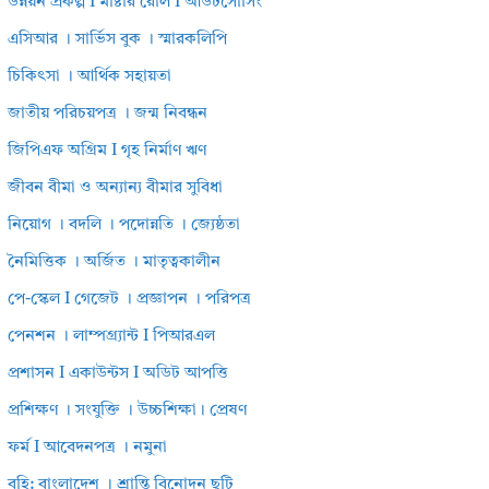
উন্নয়ন প্রকল্প I মাষ্টার রোল I আউটসোর্সিং
এসিআর । সার্ভিস বুক । স্মারকলিপি
চিকিৎসা । আর্থিক সহায়তা
জাতীয় পরিচয়পত্র । জন্ম নিবন্ধন
জিপিএফ অগ্রিম I গৃহ নির্মাণ ঋণ
জীবন বীমা ও অন্যান্য বীমার সুবিধা
নিয়োগ । বদলি । পদোন্নতি । জ্যেষ্ঠতা
নৈমিত্তিক । অর্জিত । মাতৃত্বকালীন
পে-স্কেল I গেজেট । প্রজ্ঞাপন । পরিপত্র
পেনশন । লাম্পগ্র্যান্ট I পিআরএল
প্রশাসন I একাউন্টস I অডিট আপত্তি
প্রশিক্ষণ । সংযুক্তি । উচ্চশিক্ষা। প্রেষণ
ফর্ম I আবেদনপত্র । নমুনা
বহি: বাংলাদেশ । শ্রান্তি বিনোদন ছুটি