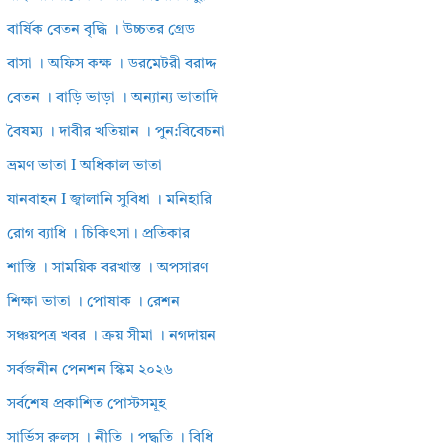
বার্ষিক বেতন বৃদ্ধি । উচ্চতর গ্রেড
বাসা । অফিস কক্ষ । ডরমেটরী বরাদ্দ
বেতন । বাড়ি ভাড়া । অন্যান্য ভাতাদি
বৈষম্য । দাবীর খতিয়ান । পুন:বিবেচনা
ভ্রমণ ভাতা I অধিকাল ভাতা
যানবাহন I জ্বালানি সুবিধা । মনিহারি
রোগ ব্যাধি । চিকিৎসা। প্রতিকার
শাস্তি । সাময়িক বরখাস্ত । অপসারণ
শিক্ষা ভাতা । পোষাক । রেশন
সঞ্চয়পত্র খবর । ক্রয় সীমা । নগদায়ন
সর্বজনীন পেনশন স্কিম ২০২৬
সর্বশেষ প্রকাশিত পোস্টসমূহ
সার্ভিস রুলস । নীতি । পদ্ধতি । বিধি