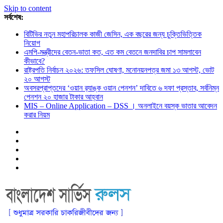
Skip to content
সর্বশেষ:
বিটিভির নতুন মহাপরিচালক কাজী জেসিন, এক বছরের জন্য চুক্তিভিত্তিক
নিয়োগ
এমপি-মন্ত্রীদের বেতন-ভাতা কত, এত কম বেতনে জনদাবির চাপ সামলাবেন
কীভাবে?
রাষ্ট্রপতি নির্বাচন ২০২৬: তফসিল ঘোষণা, মনোনয়নপত্র জমা ১৩ আগস্ট, ভোট
২০ আগস্ট
অবসরপ্রাপ্তদের ‘ওয়ান র‌্যাঙ্ক ওয়ান পেনশন’ দাবিতে ৬ দফা প্রস্তাব, সর্বনিম্ন
পেনশন ২০ হাজার টাকার আহ্বান
MIS – Online Application – DSS । অনলাইনে বয়স্ক ভাতার আবেদন
করার নিয়ম