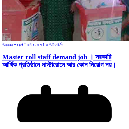
উন্নয়ন প্রকল্প I মাষ্টার রোল I আউটসোর্সিং
Master roll staff demand job । সরকারি
আর্থিক প্রতিষ্ঠানে মাস্টারোলে আর কোন নিয়োগ নয়।