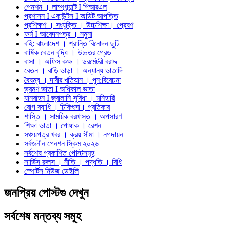
পেনশন । লাম্পগ্র্যান্ট I পিআরএল
প্রশাসন I একাউন্টস I অডিট আপত্তি
প্রশিক্ষণ । সংযুক্তি । উচ্চশিক্ষা। প্রেষণ
ফর্ম I আবেদনপত্র । নমুনা
বহি: বাংলাদেশ । শ্রান্তি বিনোদন ছুটি
বার্ষিক বেতন বৃদ্ধি । উচ্চতর গ্রেড
বাসা । অফিস কক্ষ । ডরমেটরী বরাদ্দ
বেতন । বাড়ি ভাড়া । অন্যান্য ভাতাদি
বৈষম্য । দাবীর খতিয়ান । পুন:বিবেচনা
ভ্রমণ ভাতা I অধিকাল ভাতা
যানবাহন I জ্বালানি সুবিধা । মনিহারি
রোগ ব্যাধি । চিকিৎসা। প্রতিকার
শাস্তি । সাময়িক বরখাস্ত । অপসারণ
শিক্ষা ভাতা । পোষাক । রেশন
সঞ্চয়পত্র খবর । ক্রয় সীমা । নগদায়ন
সর্বজনীন পেনশন স্কিম ২০২৬
সর্বশেষ প্রকাশিত পোস্টসমূহ
সার্ভিস রুলস । নীতি । পদ্ধতি । বিধি
স্পোর্টস নিউজ ডেইলি
জনপ্রিয় পোস্টগু দেখুন
সর্বশেষ মন্তব্য সমূহ