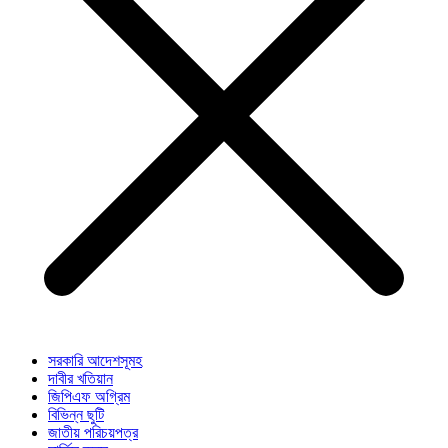
সরকারি আদেশসূমহ
দাবীর খতিয়ান
জিপিএফ অগ্রিম
বিভিন্ন ছুটি
জাতীয় পরিচয়পত্র