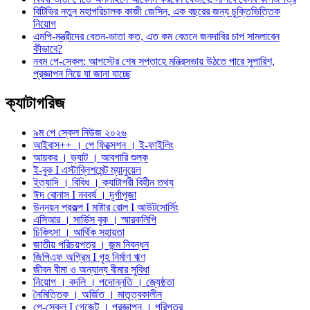
বিটিভির নতুন মহাপরিচালক কাজী জেসিন, এক বছরের জন্য চুক্তিভিত্তিক
নিয়োগ
এমপি-মন্ত্রীদের বেতন-ভাতা কত, এত কম বেতনে জনদাবির চাপ সামলাবেন
কীভাবে?
নবম পে-স্কেল: আগস্টের শেষ সপ্তাহে মন্ত্রিসভায় উঠতে পারে সুপারিশ,
প্রজ্ঞাপন নিয়ে যা জানা যাচ্ছে
ক্যাটাগরিজ
৯ম পে স্কেল নিউজ ২০২৬
আইবাস++ । পে ফিক্সেশন । ই-ফাইলিং
আয়কর । ভ্যাট । আবগারি শুল্ক
ই-বুক I এস্টাব্লিশমেন্ট ম্যানুয়েল
ইত্যাদি । বিবিধ । ক্যাটাগরী বিহীন তথ্য
ঈদ বোনাস I নববর্ষ । দূর্গাপূজা
উন্নয়ন প্রকল্প I মাষ্টার রোল I আউটসোর্সিং
এসিআর । সার্ভিস বুক । স্মারকলিপি
চিকিৎসা । আর্থিক সহায়তা
জাতীয় পরিচয়পত্র । জন্ম নিবন্ধন
জিপিএফ অগ্রিম I গৃহ নির্মাণ ঋণ
জীবন বীমা ও অন্যান্য বীমার সুবিধা
নিয়োগ । বদলি । পদোন্নতি । জ্যেষ্ঠতা
নৈমিত্তিক । অর্জিত । মাতৃত্বকালীন
পে-স্কেল I গেজেট । প্রজ্ঞাপন । পরিপত্র