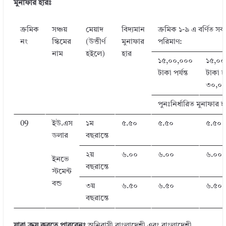
মুনাফার হারঃ
ক্রমিক
সঞ্চয়
মেয়াদ
বিদ্যমান
ক্রমিক ১-৯ এ বর্ণিত সক
নং
স্কিমের
(উত্তীর্ণ
মুনাফার
পরিমাণ:
নাম
হইলে)
হার
১৫,০০,০০০
১৫,০০
টাকা পর্যন্ত
টাকা 
৩০,০০
পুনঃনির্ধারিত মুনাফার 
09
ইউ.এস
১ম
৫.৫০
৫.৫০
৫.৫০
ডলার
বছরান্তে
২য়
৬.০০
৬.০০
৬.০০
ইনভে
বছরান্তে
স্টমেন্ট
বন্ড
৩য়
৬.৫০
৬.৫০
৬.৫০
বছরান্তে
যারা ক্রয় করতে পারবেনঃ
অনিবাসী বাংলাদেশী এবং বাংলাদেশী