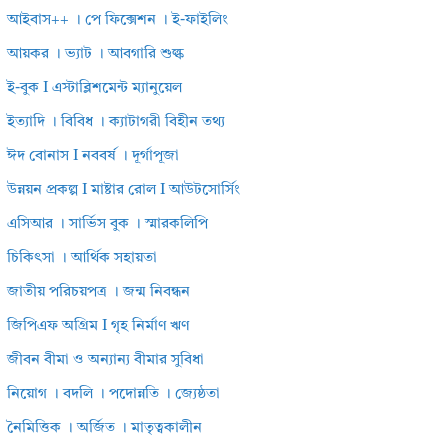
আইবাস++ । পে ফিক্সেশন । ই-ফাইলিং
আয়কর । ভ্যাট । আবগারি শুল্ক
ই-বুক I এস্টাব্লিশমেন্ট ম্যানুয়েল
ইত্যাদি । বিবিধ । ক্যাটাগরী বিহীন তথ্য
ঈদ বোনাস I নববর্ষ । দূর্গাপূজা
উন্নয়ন প্রকল্প I মাষ্টার রোল I আউটসোর্সিং
এসিআর । সার্ভিস বুক । স্মারকলিপি
চিকিৎসা । আর্থিক সহায়তা
জাতীয় পরিচয়পত্র । জন্ম নিবন্ধন
জিপিএফ অগ্রিম I গৃহ নির্মাণ ঋণ
জীবন বীমা ও অন্যান্য বীমার সুবিধা
নিয়োগ । বদলি । পদোন্নতি । জ্যেষ্ঠতা
নৈমিত্তিক । অর্জিত । মাতৃত্বকালীন