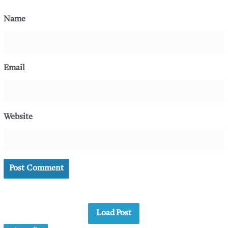
Name
Email
Website
Load Post