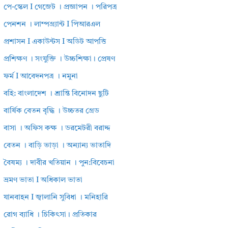
পে-স্কেল I গেজেট । প্রজ্ঞাপন । পরিপত্র
পেনশন । লাম্পগ্র্যান্ট I পিআরএল
প্রশাসন I একাউন্টস I অডিট আপত্তি
প্রশিক্ষণ । সংযুক্তি । উচ্চশিক্ষা। প্রেষণ
ফর্ম I আবেদনপত্র । নমুনা
বহি: বাংলাদেশ । শ্রান্তি বিনোদন ছুটি
বার্ষিক বেতন বৃদ্ধি । উচ্চতর গ্রেড
বাসা । অফিস কক্ষ । ডরমেটরী বরাদ্দ
বেতন । বাড়ি ভাড়া । অন্যান্য ভাতাদি
বৈষম্য । দাবীর খতিয়ান । পুন:বিবেচনা
ভ্রমণ ভাতা I অধিকাল ভাতা
যানবাহন I জ্বালানি সুবিধা । মনিহারি
রোগ ব্যাধি । চিকিৎসা। প্রতিকার