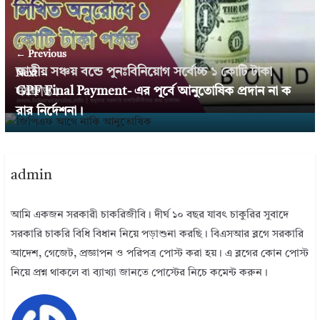
← Previous
জাতীয় সঞ্চয় বন্ডে পুনঃবিনিয়ােগ সর্বোচ্চ ১ কোটি টাকা
Next →
GPF Final Payment- এর পূর্বে আনুতােষিক প্রদান না ক
সংক্রান্ত।
রার নির্দেশনা।
admin
আমি একজন সরকারী চাকরিজীবি। দীর্ঘ ১০ বছর যাবৎ চাকুরির সুবাদে
সরকারি চাকরি বিধি বিধান নিয়ে পড়াশুনা করছি। বিএসআর ব্লগে সরকারি
আদেশ, গেজেট, প্রজ্ঞাপন ও পরিপত্র পোস্ট করা হয়। এ ব্লগের কোন পোস্ট
নিয়ে প্রশ্ন থাকলে বা ব্যাখ্যা জানতে পোস্টের নিচে কমেন্ট করুন।