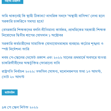
সর্বশেষ প্রকাশিত
জমি থাকলেই কি স্থায়ী ঠিকানা? নাগরিক সনদে ‘অস্থায়ী বাসিন্দা’ লেখা হলে
সরকারি চাকরিতে সমস্যা হবে?
বেসরকারি শিক্ষকদের বদলি নীতিমালা কার্যকর, প্রাথমিকের সহকারী শিক্ষক
নিয়োগের দ্বিতীয় ধাপের যোগদান ১ অক্টোবর
সরকারি কর্মচারীদের সামাজিক যোগাযোগমাধ্যম ব্যবহার: কঠোর শৃঙ্খলা ও
স্পষ্ট নির্দেশনা জারি
নবম পে-স্কেলের গেজেট প্রকাশ এবং ২০২৬ সালের প্রথমার্ধে অবসরে যাওয়া
চাকরিজীবীদের অন্তর্ভুক্তির জোরালো দাবি
রাষ্ট্রপতি নির্বাচন ২০২৬: তফসিল ঘোষণা, মনোনয়নপত্র জমা ১৩ আগস্ট,
ভোট ২০ আগস্ট
ক্যাটাগরিজ
৯ম পে স্কেল নিউজ ২০২৬