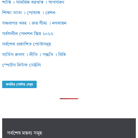
শাস্তি । সাময়িক বরখাস্ত । অপসারণ
শিক্ষা ভাতা । পোষাক । রেশন
সঞ্চয়পত্র খবর । ক্রয় সীমা । নগদায়ন
সর্বজনীন পেনশন স্কিম ২০২৬
সর্বশেষ প্রকাশিত পোস্টসমূহ
সার্ভিস রুলস । নীতি । পদ্ধতি । বিধি
স্পোর্টস নিউজ ডেইলি
জনপ্রিয় পোস্টগু দেখুন
সর্বশেষ মন্তব্য সমূহ