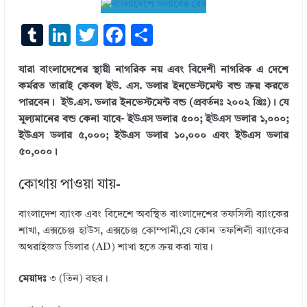
T
Li
T
F
S
u
n
w
ac
h
যারা বাংলাদেশের স্থায়ী নাগরিক নয় এবং বিদেশী নাগরিক এ দেশে
m
k
it
e
ar
কর্মরত তারাই কেবল ইউ. এস. ডলার ইনভেস্টমেন্ট বন্ড ক্রয় করতে
bl
e
te
b
e
পারবেন। ইউ.এস. ডলার ইনভেস্টমেন্ট বন্ড (প্রবর্তনঃ ২০০২ খ্রিঃ)। যে
r
dI
r
o
মূল্যমানের বন্ড কেনা যাবে- ইউএস ডলার ৫০০; ইউএস ডলার ১,০০০;
ইউএস ডলার ৫,০০০; ইউএস ডলার ১০,০০০ এবং ইউএস ডলার
n
o
৫০,০০০।
k
কোথায় পাওয়া যায়-
বাংলাদেশ ব্যাংক এবং বিদেশে অবস্থিত বাংলাদেশের তফসিলী ব্যাংকের
শাখা, এক্সচেঞ্জ হাউস, এক্সচেঞ্জ কোম্পানী,যে কোন তফশিলী ব্যাংকের
অথরাইজড ডিলার (AD) শাখা হতে ক্রয় করা যায়।
মেয়াদঃ
৩ (তিন) বছর।