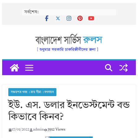
Skip
সর্বশেষ:
to
content
সঞ্চয়পত্র খবর । ক্রয় সীমা । নগদায়ন
ইউ. এস. ডলার ইনভেস্টমেন্ট বন্ড
কিভাবে কিনব?
17/01/2022
admin
3912 Views