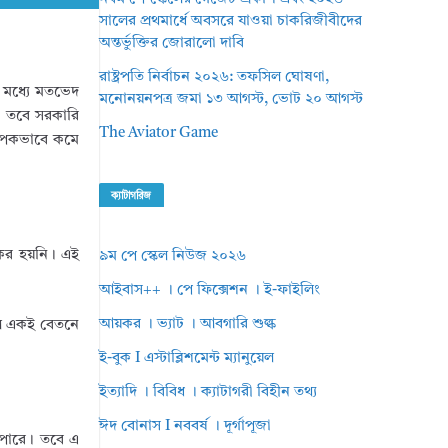
সালের প্রথমার্ধে অবসরে যাওয়া চাকরিজীবীদের
অন্তর্ভুক্তির জোরালো দাবি
রাষ্ট্রপতি নির্বাচন ২০২৬: তফসিল ঘোষণা,
র মধ্যে মতভেদ
মনোনয়নপত্র জমা ১৩ আগস্ট, ভোট ২০ আগস্ট
ে। তবে সরকারি
The Aviator Game
যাপকভাবে কমে
ক্যাটাগরিজ
যকর হয়নি। এই
৯ম পে স্কেল নিউজ ২০২৬
আইবাস++ । পে ফিক্সেশন । ই-ফাইলিং
আয়কর । ভ্যাট । আবগারি শুল্ক
লে একই বেতনে
ই-বুক I এস্টাব্লিশমেন্ট ম্যানুয়েল
ইত্যাদি । বিবিধ । ক্যাটাগরী বিহীন তথ্য
ঈদ বোনাস I নববর্ষ । দূর্গাপূজা
ে পারে। তবে এ