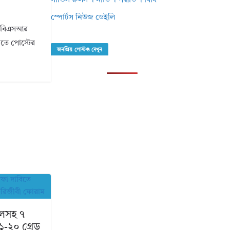
সার্ভিস রুলস । নীতি । পদ্ধতি । বিধি
স্পোর্টস নিউজ ডেইলি
ি। বিএসআর
ানতে পোস্টের
জনপ্রিয় পোস্টগু দেখুন
কেলসহ ৭
১-২০ গ্রেড