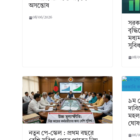
অসন্তোষ
08/06/2026
সরকা
বৃদ্ধ
মধ্য
সুবিধ
08/0
৯ম প
দাবি
মহল:
ঘোষ
নতুন পে-স্কেল : প্রথম বছরে
06/0