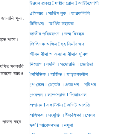
উন্নয়ন প্রকল্প I মাষ্টার রোল I আউটসোর্সিং
এসিআর । সার্ভিস বুক । স্মারকলিপি
বালানি মূল্য,
চিকিৎসা । আর্থিক সহায়তা
জাতীয় পরিচয়পত্র । জন্ম নিবন্ধন
 হতে পারে।
জিপিএফ অগ্রিম I গৃহ নির্মাণ ঋণ
জীবন বীমা ও অন্যান্য বীমার সুবিধা
নিয়োগ । বদলি । পদোন্নতি । জ্যেষ্ঠতা
 নিয়মিত সরকারি
জনসমক্ষে আরও
নৈমিত্তিক । অর্জিত । মাতৃত্বকালীন
পে-স্কেল I গেজেট । প্রজ্ঞাপন । পরিপত্র
পেনশন । লাম্পগ্র্যান্ট I পিআরএল
প্রশাসন I একাউন্টস I অডিট আপত্তি
প্রশিক্ষণ । সংযুক্তি । উচ্চশিক্ষা। প্রেষণ
িকা পালন করে।
ফর্ম I আবেদনপত্র । নমুনা