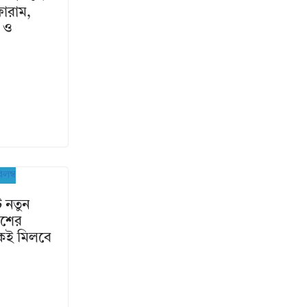
ফোরাম,
া ও
 নতুন
কাশের
কেই মিলবে