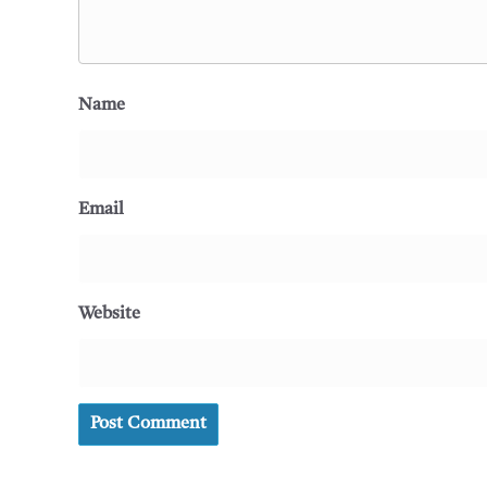
Name
Email
Website