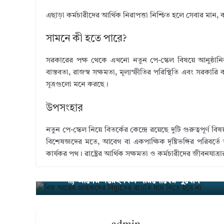
এছাড়া কর্মচারীদের আর্থিক নিরাপত্তা নিশ্চিত হলে সেবার মান,
সামনে কী হতে পারে?
সরকারের পক্ষ থেকে এখনো নতুন পে-স্কেল বিষয়ে আনুষ্ঠানি
বাস্তবতা, রাজস্ব সক্ষমতা, মূল্যস্ফীতির পরিস্থিতি এবং সরকারি 
সূত্রগুলো মনে করছে।
উপসংহার
নতুন পে-স্কেল নিয়ে বিতর্কের কেন্দ্রে রয়েছে দুটি গুরুত্বপূর্ণ 
বিশেষজ্ঞদের মতে, আবেগ বা একপাক্ষিক দৃষ্টিভঙ্গির পরিবর্তে 
কার্যকর পথ। রাষ্ট্রের আর্থিক সক্ষমতা ও কর্মচারীদের জীবনযাত্
নিম্ন আয়ের গ্রাহকদের বিদ্যুতের বাড়তি দাম দি
← Pre
vious
না, আগের দরেই বিল পরিশোধের সুযোগ