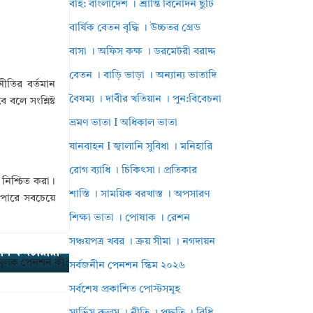
বহি: বাংলাদেশ । শ্রান্তি বিনোদন ছুটি
বার্ষিক বেতন বৃদ্ধি । উচ্চতর গ্রেড
বাসা । অফিস কক্ষ । ডরমেটরী বরাদ্দ
বেতন । বাড়ি ভাড়া । অন্যান্য ভাতাদি
ীতির বর্তমান
বৈষম্য । দাবীর খতিয়ান । পুন:বিবেচনা
 বলে সংশ্লিষ্ট
ভ্রমণ ভাতা I অধিকাল ভাতা
যানবাহন I জ্বালানি সুবিধা । মনিহারি
রোগ ব্যাধি । চিকিৎসা। প্রতিকার
ন নিশ্চিত করা।
শাস্তি । সাময়িক বরখাস্ত । অপসারণ
ে পারে সবচেয়ে
শিক্ষা ভাতা । পোষাক । রেশন
 ছাঁটাই হলে
সঞ্চয়পত্র খবর । ক্রয় সীমা । নগদায়ন
ান কর্মচারীরা
সর্বজনীন পেনশন স্কিম ২০২৬
সর্বশেষ প্রকাশিত পোস্টসমূহ