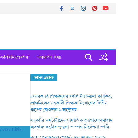
সর্বজনীন পেনশন
সঞ্চয়পত্র খবর
সর্বশেষ প্রকাশিত
বেসরকারি শিক্ষকদের বদলি নীতিমালা কার্যকর,
প্রাথমিকের সহকারী শিক্ষক নিয়োগের দ্বিতীয়
ধাপের যোগদান ১ অক্টোবর
সরকারি কর্মচারীদের সামাজিক যোগাযোগমাধ্যম
ব্যবহার: কঠোর শৃঙ্খলা ও স্পষ্ট নির্দেশনা জারি
নবম পে-স্কেলের গেজেট প্রকাশ এবং ২০২৬