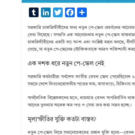
T
Li
T
F
S
u
n
w
ac
h
সরকারি চাকরিজীবীদের জন্য নতুন পে-স্কেল প্রবর্তনের আলোচ
m
k
it
e
ar
দেখা দিয়েছে। সম্প্রতি এক আলোচনায় নতুন পে-স্কেল বাস্তবায়ন
bl
e
te
b
e
চাকরিজীবীদের একটি বড় অংশ এবং সংশ্লিষ্ট মহল বলছে, দীর্ঘ
r
dI
r
o
গেছে, যা নতুন পে-স্কেলের যৌক্তিকতাকে আরও শক্তিশালী কর
n
o
এক দশক ধরে নতুন পে-স্কেল নেই
k
সরকারি কর্মচারীরা সর্বশেষ জাতীয় বেতন স্কেল পেয়েছিলেন
সময়ে দেশে নিত্যপ্রয়োজনীয় পণ্যের দাম, বাসাভাড়া, চিকিৎসা ব্যয়
অর্থনৈতিক বিশ্লেষকদের মতে, নামমাত্র বেতন অপরিবর্তিত থ
আগের তুলনায় অনেক কম পণ্য ও সেবা ক্রয় করা সম্ভব হচ্ছে।
মূল্যস্ফীতির যুক্তি কতটা বাস্তব?
নতুন পে-স্কেল নিয়ে সমালোচকদের প্রধান যুক্তি হলো—বেতন ব