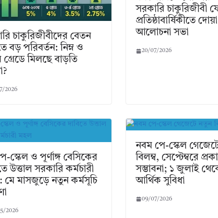
সরকারি চাকুরিজীবী 
প্রতিষ্ঠাবার্ষিকীতে দোয়
আলোচনা সভা
রি চাকুরিজীবীদের বেতন
িতে বড় পরিবর্তন: নিম্ন ও
20/07/2026
ম গ্রেডে মিলছে বাড়তি
া?
7/2026
নবম পে-স্কেল গেজেটে
ে-স্কেল ও পূর্ণাঙ্গ বেসিকের
বিলম্ব, সেপ্টেম্বরে প্র
তে উত্তাল সরকারি কর্মচারী
সম্ভাবনা; ১ জুলাই থে
 মে মাসজুড়ে নতুন কর্মসূচি
আর্থিক সুবিধা
ণা
09/07/2026
5/2026