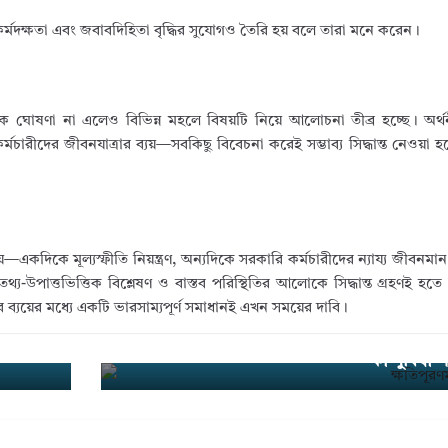
 কর্মদক্ষতা এবং জবাবদিহিতা বৃদ্ধির সুযোগও তৈরি হয় বলে তারা মনে করেন।
ক ঘোষণা না এলেও বিভিন্ন মহলে বিষয়টি নিয়ে আলোচনা তীব্র হচ্ছে। অর্থন
কর্মচারীদের জীবনযাত্রার ব্যয়—সবকিছু বিবেচনা করেই সম্ভাব্য সিদ্ধান্ত নেওয়া হবে
বিষয়—একদিকে মূল্যস্ফীতি নিয়ন্ত্রণ, অন্যদিকে সরকারি কর্মচারীদের ন্যায্য জীবনমা
তথ্য-উপাত্তভিত্তিক বিশ্লেষণ ও বাস্তব পরিস্থিতির আলোকে সিদ্ধান্ত গ্রহণই হত
রার ব্যয়ের মধ্যে একটি ভারসাম্যপূর্ণ সমাধানই এখন সময়ের দাবি।
তে হবে
ক্ষতিপূরণমূলক পেনশন কী? সরকারি চাকরিতে
Next
→
কী সুবিধা প