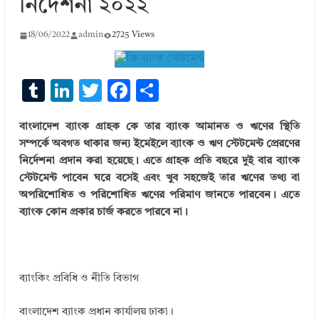
নির্দেশনা ২০২২
18/06/2022
admin
2725 Views
T
Li
T
F
S
u
n
w
ac
h
বাংলাদেশ ব্যাংক গ্রাহক কে তার ব্যাংক আমানত ও ঋণের স্থিতি
m
k
it
e
ar
সম্পর্কে অবগত থাকার জন্য ইমেইলে ব্যাংক ও ঋণ স্টেটমেন্ট প্রেরণের
bl
e
te
b
e
নির্দেশনা প্রদান করা হয়েছে। এতে গ্রাহক প্রতি বছরে দুই বার ব্যাংক
r
dI
r
o
স্টেটমেন্ট পাবেন ঘরে বসেই এবং খুব সহজেই তার ঋণের তথ্য বা
অপরিশোধিত ও পরিশোধিত ঋণের পরিমাণ জানতে পারবেন। এতে
n
o
ব্যাংক কোন প্রকার চার্জ করতে পারবে না।
k
ব্যাংকিং প্রবিধি ও নীতি বিভাগ
বাংলাদেশ ব্যাংক প্রধান কার্যালয় ঢাকা।