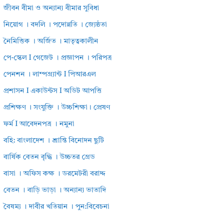
জীবন বীমা ও অন্যান্য বীমার সুবিধা
নিয়োগ । বদলি । পদোন্নতি । জ্যেষ্ঠতা
নৈমিত্তিক । অর্জিত । মাতৃত্বকালীন
পে-স্কেল I গেজেট । প্রজ্ঞাপন । পরিপত্র
পেনশন । লাম্পগ্র্যান্ট I পিআরএল
প্রশাসন I একাউন্টস I অডিট আপত্তি
প্রশিক্ষণ । সংযুক্তি । উচ্চশিক্ষা। প্রেষণ
ফর্ম I আবেদনপত্র । নমুনা
বহি: বাংলাদেশ । শ্রান্তি বিনোদন ছুটি
বার্ষিক বেতন বৃদ্ধি । উচ্চতর গ্রেড
বাসা । অফিস কক্ষ । ডরমেটরী বরাদ্দ
বেতন । বাড়ি ভাড়া । অন্যান্য ভাতাদি
বৈষম্য । দাবীর খতিয়ান । পুন:বিবেচনা