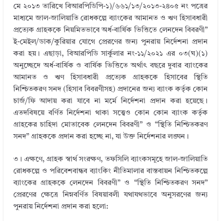
মে ২০১৩ তারিখে বিআরপিডিপি-১)/৬৬১/১৩/২০১৩-২৪০৫ নং পত্রের
মাধ্যমে জাল-জালিয়াতি রােধকল্পে ব্যাংকের আমানত ও ঋণ হিসাবধারী
প্রত্যেক গ্রাহককে নিয়মিতভাবে অর্ধ-বার্ষিক ভিত্তিতে লেনদেন বিবরণী”
ই-মেইল/ডাক/কুরিয়ার যােগে প্রেরণের জন্য পুনরায় নির্দেশনা প্রদান
করা হয়। এছাড়া, বিআরপিডি সার্কুলার নং-১১/২০২১ এর ০৩(ঘ)(১)
অনুচ্ছেদে অর্ধ-বার্ষিক ও বার্ষিক ভিত্তিতে অর্থাৎ বছরে দুবার ব্যাংকের
আমানত ও ঋণ হিসাবধারী প্রত্যেক গ্রাহককে হিসাবের স্থিতি
নিশ্চিতকরণ সনদ (হিসাব বিবরণীসহ) প্রদানের জন্য ব্যাংক কর্তৃক কোন
চার্জ/ফি আদায় করা যাবে না
মর্মে নির্দেশনা প্রদান করা হয়েছে।
এতদবিষয়ে বর্ণিত নির্দেশনা থাকা সত্ত্বেও কোন কোন ব্যাংক কর্তৃক
গ্রাহকের চাহিদা মােতাবেক লেনদেন বিবরণী” ও “স্থিতি নিশ্চিতকরণ
সনদ” গ্রাহককে প্রদান করা হচ্ছে না, যা উক্ত নির্দেশনার লঙ্ঘন।
৩। এক্ষণে, গ্রাহক স্বার্থ সংরক্ষণ, তফসিলি ব্যাংকসমূহে জাল-জালিয়াতি
রােধকল্পে ও পরিবেশবান্ধব ব্যাংকিং নীতিমালার বাস্তবায়ন নিশ্চিতকল্পে
ব্যাংকের গ্রাহককে লেনদেন বিবরণী” ও “স্থিতি নিশ্চিতকরণ সনদ”
প্রেরণের ক্ষেত্রে নিম্নবর্ণিত বিষয়াবলী যথাযথভাবে অনুসরণের জন্য
পুনরায় নির্দেশনা প্রদান করা হলাে: