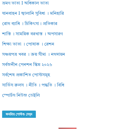
ভ্রমণ ভাতা I অধিকাল ভাতা
যানবাহন I জ্বালানি সুবিধা । মনিহারি
রোগ ব্যাধি । চিকিৎসা। প্রতিকার
শাস্তি । সাময়িক বরখাস্ত । অপসারণ
শিক্ষা ভাতা । পোষাক । রেশন
সঞ্চয়পত্র খবর । ক্রয় সীমা । নগদায়ন
সর্বজনীন পেনশন স্কিম ২০২৬
সর্বশেষ প্রকাশিত পোস্টসমূহ
সার্ভিস রুলস । নীতি । পদ্ধতি । বিধি
স্পোর্টস নিউজ ডেইলি
জনপ্রিয় পোস্টগু দেখুন