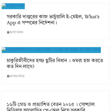
সরকারি দাপ্তরের কাজ ভার্চুয়ালি ই-মেইল, What’s
App এ সম্পন্নের নির্দেশনা।
11/07/2021
চাকুরিজীবীদের হজ্জ ছুটির বিধান । ওমরা হজ করতে
কত দিন লাগে?
12/05/2023
১৬টি গ্রেড ও প্রত্যাশিত বেতন ২০২৫ । সোশ্যাল
মিডিয়ায় আলোচিত পে-স্কেল নিয়ে সরকারি