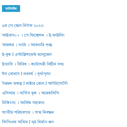
ক্যাটাগরিজ
৯ম পে স্কেল নিউজ ২০২৬
আইবাস++ । পে ফিক্সেশন । ই-ফাইলিং
আয়কর । ভ্যাট । আবগারি শুল্ক
ই-বুক I এস্টাব্লিশমেন্ট ম্যানুয়েল
ইত্যাদি । বিবিধ । ক্যাটাগরী বিহীন তথ্য
ঈদ বোনাস I নববর্ষ । দূর্গাপূজা
উন্নয়ন প্রকল্প I মাষ্টার রোল I আউটসোর্সিং
এসিআর । সার্ভিস বুক । স্মারকলিপি
চিকিৎসা । আর্থিক সহায়তা
জাতীয় পরিচয়পত্র । জন্ম নিবন্ধন
জিপিএফ অগ্রিম I গৃহ নির্মাণ ঋণ