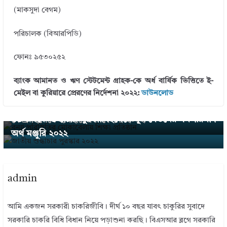
(মাকসুদা বেগম)
পরিচালক (বিআরপিডি)
ফোনঃ ৯৫৩০২৫২
ব্যাংক আমানত ও ঋণ স্টেটমেন্ট গ্রাহক-কে অর্ধ বার্ষিক ভিত্তিতে ই-
← Previous
মেইল বা কুরিয়ারে প্রেরণের নির্দেশনা ২০২২:
ডাউনলোড
বন্যা দুর্গত এলাকার সকল শিক্ষা প্রতিষ্ঠানকে অস্থায়ী আশ্রয়
Next →
৫৪ জনকে শুদ্ধাচার পুরষ্কার হিসেবে মূল বেতনের সমপরিমাণ
কেন্দ্র হিসেবে ব্যবহারের নির্দেশনা ২০২২
অর্থ মঞ্জুরি ২০২২
admin
আমি একজন সরকারী চাকরিজীবি। দীর্ঘ ১০ বছর যাবৎ চাকুরির সুবাদে
সরকারি চাকরি বিধি বিধান নিয়ে পড়াশুনা করছি। বিএসআর ব্লগে সরকারি