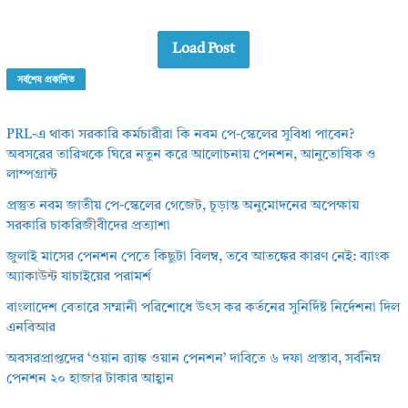
Load Post
সর্বশেষ প্রকাশিত
PRL-এ থাকা সরকারি কর্মচারীরা কি নবম পে-স্কেলের সুবিধা পাবেন?
অবসরের তারিখকে ঘিরে নতুন করে আলোচনায় পেনশন, আনুতোষিক ও
লাম্পগ্রান্ট
প্রস্তুত নবম জাতীয় পে-স্কেলের গেজেট, চূড়ান্ত অনুমোদনের অপেক্ষায়
সরকারি চাকরিজীবীদের প্রত্যাশা
জুলাই মাসের পেনশন পেতে কিছুটা বিলম্ব, তবে আতঙ্কের কারণ নেই: ব্যাংক
অ্যাকাউন্ট যাচাইয়ের পরামর্শ
বাংলাদেশ বেতারে সম্মানী পরিশোধে উৎস কর কর্তনের সুনির্দিষ্ট নির্দেশনা দিল
এনবিআর
অবসরপ্রাপ্তদের ‘ওয়ান র‌্যাঙ্ক ওয়ান পেনশন’ দাবিতে ৬ দফা প্রস্তাব, সর্বনিম্ন
পেনশন ২০ হাজার টাকার আহ্বান