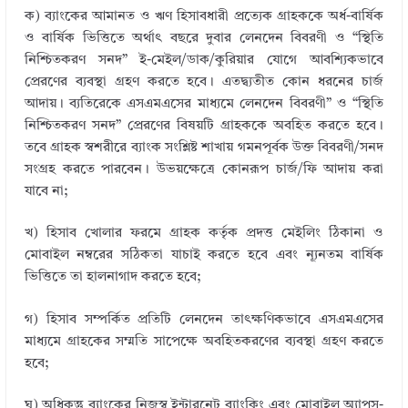
ক) ব্যাংকের আমানত ও ঋণ হিসাবধারী প্রত্যেক গ্রাহককে অর্ধ-বার্ষিক
ও বার্ষিক ভিত্তিতে অর্থাৎ বছরে দুবার লেনদেন বিবরণী ও “স্থিতি
নিশ্চিতকরণ সনদ” ই-মেইল/ডাক/কুরিয়ার যােগে আবশ্যিকভাবে
প্রেরণের ব্যবস্থা গ্রহণ করতে হবে। এতদ্ব্যতীত কোন ধরনের চার্জ
আদায়। ব্যতিরেকে এসএমএসের মাধ্যমে লেনদেন বিবরণী” ও “স্থিতি
নিশ্চিতকরণ সনদ” প্রেরণের বিষয়টি গ্রাহককে অবহিত করতে হবে।
তবে গ্রাহক স্বশরীরে ব্যাংক সংশ্লিষ্ট শাখায় গমনপূর্বক উক্ত বিবরণী/সনদ
সংগ্রহ করতে পারবেন। উভয়ক্ষেত্রে কোনরূপ চার্জ/ফি আদায় করা
যাবে না;
খ) হিসাব খােলার ফরমে গ্রাহক কর্তৃক প্রদত্ত মেইলিং ঠিকানা ও
মােবাইল নম্বরের সঠিকতা যাচাই করতে হবে এবং ন্যূনতম বার্ষিক
ভিত্তিতে তা হালনাগাদ করতে হবে;
গ) হিসাব সম্পর্কিত প্রতিটি লেনদেন তাৎক্ষণিকভাবে এসএমএসের
মাধ্যমে গ্রাহকের সম্মতি সাপেক্ষে অবহিতকরণের ব্যবস্থা গ্রহণ করতে
হবে;
ঘ) অধিকন্তু ব্যাংকের নিজস্ব ইন্টারনেট ব্যাংকিং এবং মােবাইল অ্যাপস-