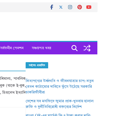
সর্বজনীন পেনশন
সঞ্চয়পত্র খবর
সর্বশেষ প্রকাশিত
িধিমালা, পাবলিক
নিত্যপণ্যের ঊর্ধ্বগতি ও জীবনযাত্রার চাপ: নতুন
বুক (যাকে ই-বুক,
বেতন কাঠামোর দাবিতে ফুঁসে উঠেছে সরকারি
চাকরিজীবীরা
চিত্রলেখ ইত্যাদি
দেশের সব মসজিদে জুমার প্রাক-খুতবায় হালাল
রুজি ও দুর্নীতিবিরোধী বক্তব্যের নির্দেশ
বাংলা QR-এর মার্চেন্ট ফি ৪ টাকা করার দাবি: