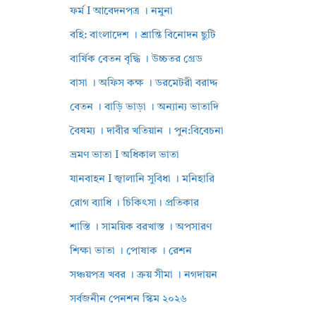
ফর্ম I আবেদনপত্র । নমুনা
বহি: বাংলাদেশ । শ্রান্তি বিনোদন ছুটি
বার্ষিক বেতন বৃদ্ধি । উচ্চতর গ্রেড
বাসা । অফিস কক্ষ । ডরমেটরী বরাদ্দ
বেতন । বাড়ি ভাড়া । অন্যান্য ভাতাদি
বৈষম্য । দাবীর খতিয়ান । পুন:বিবেচনা
ভ্রমণ ভাতা I অধিকাল ভাতা
যানবাহন I জ্বালানি সুবিধা । মনিহারি
রোগ ব্যাধি । চিকিৎসা। প্রতিকার
শাস্তি । সাময়িক বরখাস্ত । অপসারণ
শিক্ষা ভাতা । পোষাক । রেশন
সঞ্চয়পত্র খবর । ক্রয় সীমা । নগদায়ন
সর্বজনীন পেনশন স্কিম ২০২৬