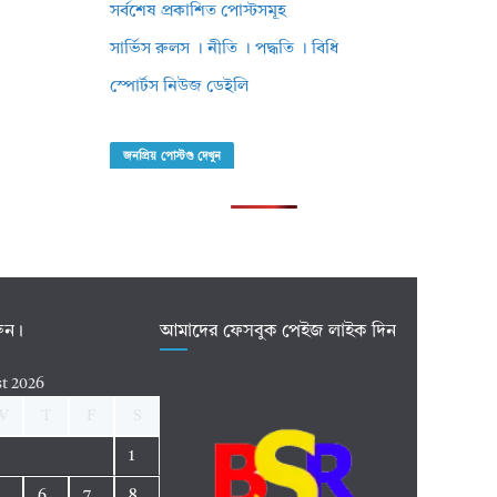
সর্বশেষ প্রকাশিত পোস্টসমূহ
সার্ভিস রুলস । নীতি । পদ্ধতি । বিধি
স্পোর্টস নিউজ ডেইলি
জনপ্রিয় পোস্টগু দেখুন
রুন।
আমাদের ফেসবুক পেইজ লাইক দিন
t 2026
W
T
F
S
1
5
6
7
8