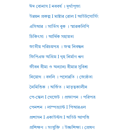
ঈদ বোনাস I নববর্ষ । দূর্গাপূজা
উন্নয়ন প্রকল্প I মাষ্টার রোল I আউটসোর্সিং
এসিআর । সার্ভিস বুক । স্মারকলিপি
চিকিৎসা । আর্থিক সহায়তা
জাতীয় পরিচয়পত্র । জন্ম নিবন্ধন
জিপিএফ অগ্রিম I গৃহ নির্মাণ ঋণ
জীবন বীমা ও অন্যান্য বীমার সুবিধা
নিয়োগ । বদলি । পদোন্নতি । জ্যেষ্ঠতা
নৈমিত্তিক । অর্জিত । মাতৃত্বকালীন
পে-স্কেল I গেজেট । প্রজ্ঞাপন । পরিপত্র
পেনশন । লাম্পগ্র্যান্ট I পিআরএল
প্রশাসন I একাউন্টস I অডিট আপত্তি
প্রশিক্ষণ । সংযুক্তি । উচ্চশিক্ষা। প্রেষণ