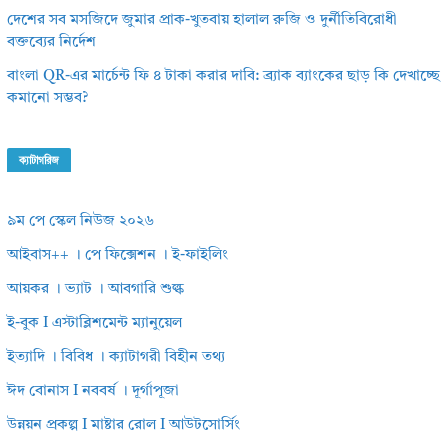
দেশের সব মসজিদে জুমার প্রাক-খুতবায় হালাল রুজি ও দুর্নীতিবিরোধী
বক্তব্যের নির্দেশ
বাংলা QR-এর মার্চেন্ট ফি ৪ টাকা করার দাবি: ব্র্যাক ব্যাংকের ছাড় কি দেখাচ্ছে
কমানো সম্ভব?
ক্যাটাগরিজ
৯ম পে স্কেল নিউজ ২০২৬
আইবাস++ । পে ফিক্সেশন । ই-ফাইলিং
আয়কর । ভ্যাট । আবগারি শুল্ক
ই-বুক I এস্টাব্লিশমেন্ট ম্যানুয়েল
ইত্যাদি । বিবিধ । ক্যাটাগরী বিহীন তথ্য
ঈদ বোনাস I নববর্ষ । দূর্গাপূজা
উন্নয়ন প্রকল্প I মাষ্টার রোল I আউটসোর্সিং