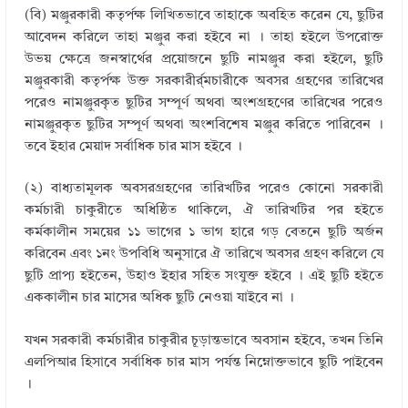
(বি) মঞ্জুরকারী কতৃর্পক্ষ লিখিতভাবে তাহাকে অবহিত করেন যে, ছুটির
আবেদন করিলে তাহা মঞ্জুর করা হইবে না । তাহা হইলে উপরোক্ত
উভয় ক্ষেত্রে জনস্বার্থের প্রয়োজনে ছুটি নামঞ্জুর করা হইলে, ছুটি
মঞ্জুরকারী কতৃর্পক্ষ উক্ত সরকারীর্র্মচারীকে অবসর গ্রহণের তারিখের
পরেও নামঞ্জুরকৃত ছুটির সম্পূর্ণ অথবা অংশগ্রহণের তারিখের পরেও
নামঞ্জুরকৃত ছুটির সম্পূর্ণ অথবা অংশবিশেষ মঞ্জুর করিতে পারিবেন ।
তবে ইহার মেয়াদ সর্বাধিক চার মাস হইবে ।
(২) বাধ্যতামূলক অবসরগ্রহণের তারিখটির পরেও কোনো সরকারী
কর্মচারী চাকুরীতে অধিষ্ঠিত থাকিলে, ঐ তারিখটির পর হইতে
কর্মকালীন সময়ের ১১ ভাগের ১ ভাগ হারে গড় বেতনে ছুটি অর্জন
করিবেন এবং ১নং উপবিধি অনুসারে ঐ তারিখে অবসর গ্রহণ করিলে যে
ছুটি প্রাপ্য হইতেন, উহাও ইহার সহিত সংযুক্ত হইবে । এই ছুটি হইতে
এককালীন চার মাসের অধিক ছুটি নেওয়া যাইবে না ।
যখন সরকারী কর্মচারীর চাকুরীর চূড়ান্তভাবে অবসান হইবে, তখন তিনি
এলপিআর হিসাবে সর্বাধিক চার মাস পর্যন্ত নিম্নোক্তভাবে ছুটি পাইবেন
।