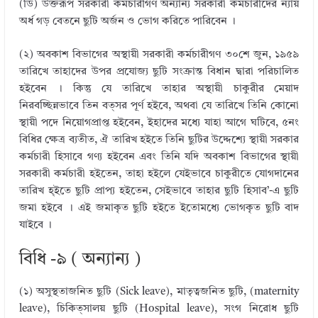
(ডি) উক্তরূপ সরকারী কর্মচারীগণ অন্যান্য সরকারী কর্মচারীদের ন্যায়
অর্ধ গড় বেতনে ছুটি অর্জন ও ভোগ করিতে পারিবেন ।
(২) অবকাশ বিভাগের অস্থায়ী সরকারী কর্মচারীগণ ৩০শে জুন, ১৯৫৯
তারিখে তাহাদের উপর প্রযোজ্য ছুটি সংক্রান্ত বিধান দ্বারা পরিচালিত
হইবেন । কিন্তু যে তারিখে তাহার অস্থায়ী চাকুরীর মেয়াদ
নিরবচ্ছিন্নভাবে তিন বত্সর পূর্ণ হইবে, অথবা যে তারিখে তিনি কোনো
স্থায়ী পদে নিয়োগপ্রাপ্ত হইবেন, ইহাদের মধ্যে যাহা আগে ঘটিবে, ৫নং
বিধির ক্ষেত্র ব্যতীত, ঐ তারিখ হইতে তিনি ছুটির উদ্দেশ্যে স্থায়ী সরকার
কর্মচারী হিসাবে গণ্য হইবেন এবং তিনি যদি অবকাশ বিভাগের স্থায়ী
সরকারী কর্মচারী হইতেন, তাহা হইলে যেইভাবে চাকুরীতে যোগদানের
তারিখ হ্ইতে ছুটি প্রাপ্য হইতেন, সেইভাবে তাহার ছুটি হিসাব’-এ ছুটি
জমা হইবে । এই জমাকৃত ছুটি হইতে ইতোমধ্যে ভোগকৃত ছুটি বাদ
যাইবে ।
বিধি -৯ ( অন্যান্য )
(১) অসুস্থতাজনিত ছুটি (Sick leave), মাতৃত্বজনিত ছুটি, (maternity
leave), চিকিত্সালয় ছুটি (Hospital leave), সংগ নিরোধ ছুটি