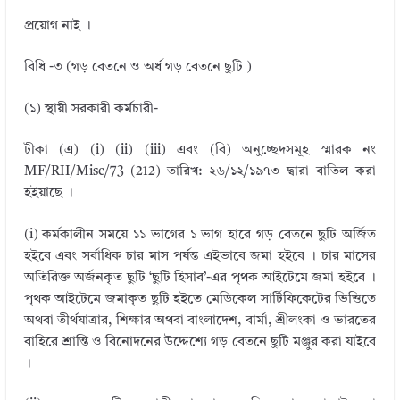
প্রয়োগ নাই ।
বিধি -৩ (গড় বেতনে ও অর্ধ গড় বেতনে ছুটি )
(১) স্থায়ী সরকারী কর্মচারী-
টীকা (এ) (i) (ii) (iii) এবং (বি) অনুচ্ছেদসমূহ স্মারক নং
MF/RII/Misc/73 (212) তারিখ: ২৬/১২/১৯৭৩ দ্বারা বাতিল করা
হইয়াছে ।
(i) কর্মকালীন সময়ে ১১ ভাগের ১ ভাগ হারে গড় বেতনে ছুটি অর্জিত
হইবে এবং সর্বাধিক চার মাস পর্যন্ত এইভাবে জমা হইবে । চার মাসের
অতিরিক্ত অর্জনকৃত ছুটি ‘ছুটি হিসাব’-এর পৃথক আইটেমে জমা হইবে ।
পৃথক আইটেমে জমাকৃত ছুটি হইতে মেডিকেল সার্টিফিকেটের ভিত্তিতে
অথবা তীর্থযাত্রার, শিক্ষার অথবা বাংলাদেশ, বার্মা, শ্রীলংকা ও ভারতের
বাহিরে শ্রান্তি ও বিনোদনের উদ্দেশ্যে গড় বেতনে ছুটি মঞ্জুর করা যাইবে
।