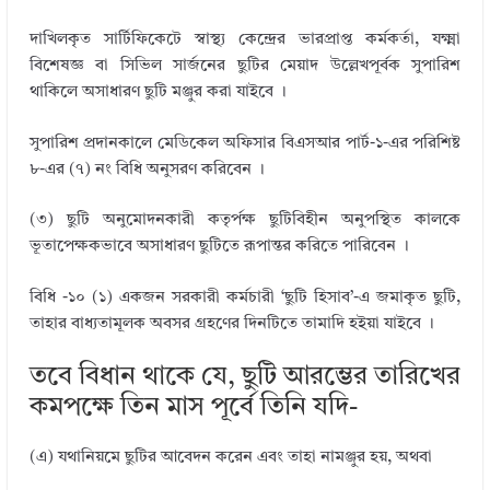
দাখিলকৃত সার্টিফিকেটে স্বাস্থ্য কেন্দ্রের ভারপ্রাপ্ত কর্মকর্তা, যক্ষ্মা
বিশেষজ্ঞ বা সিভিল সার্জনের ছুটির মেয়াদ উল্লেখপূর্বক সুপারিশ
থাকিলে অসাধারণ ছুটি মঞ্জুর করা যাইবে ।
সুপারিশ প্রদানকালে মেডিকেল অফিসার বিএসআর পার্ট-১-এর পরিশিষ্ট
৮-এর (৭) নং বিধি অনুসরণ করিবেন ।
(৩) ছুটি অনুমোদনকারী কতৃর্পক্ষ ছুটিবিহীন অনুপস্থিত কালকে
ভূতাপেক্ষকভাবে অসাধারণ ছুটিতে রূপান্তর করিতে পারিবেন ।
বিধি -১০ (১) একজন সরকারী কর্মচারী ‘ছুটি হিসাব’-এ জমাকৃত ছুটি,
তাহার বাধ্যতামূলক অবসর গ্রহণের দিনটিতে তামাদি হইয়া যাইবে ।
তবে বিধান থাকে যে, ছুটি আরম্ভের তারিখের
কমপক্ষে তিন মাস পূর্বে তিনি যদি-
(এ) যথানিয়মে ছুটির আবেদন করেন এবং তাহা নামঞ্জুর হয়, অথবা