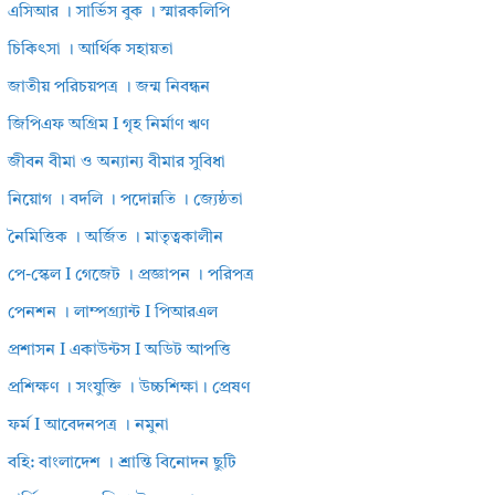
এসিআর । সার্ভিস বুক । স্মারকলিপি
চিকিৎসা । আর্থিক সহায়তা
জাতীয় পরিচয়পত্র । জন্ম নিবন্ধন
জিপিএফ অগ্রিম I গৃহ নির্মাণ ঋণ
জীবন বীমা ও অন্যান্য বীমার সুবিধা
নিয়োগ । বদলি । পদোন্নতি । জ্যেষ্ঠতা
নৈমিত্তিক । অর্জিত । মাতৃত্বকালীন
পে-স্কেল I গেজেট । প্রজ্ঞাপন । পরিপত্র
পেনশন । লাম্পগ্র্যান্ট I পিআরএল
প্রশাসন I একাউন্টস I অডিট আপত্তি
প্রশিক্ষণ । সংযুক্তি । উচ্চশিক্ষা। প্রেষণ
ফর্ম I আবেদনপত্র । নমুনা
বহি: বাংলাদেশ । শ্রান্তি বিনোদন ছুটি