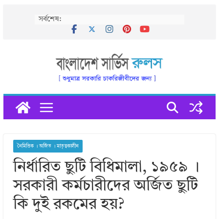
Skip
সর্বশেষ:
to
content
নৈমিত্তিক । অর্জিত । মাতৃত্বকালীন
নির্ধারিত ছুটি বিধিমালা, ১৯৫৯ ।
সরকারী কর্মচারীদের অর্জিত ছুটি
কি দুই রকমের হয়?