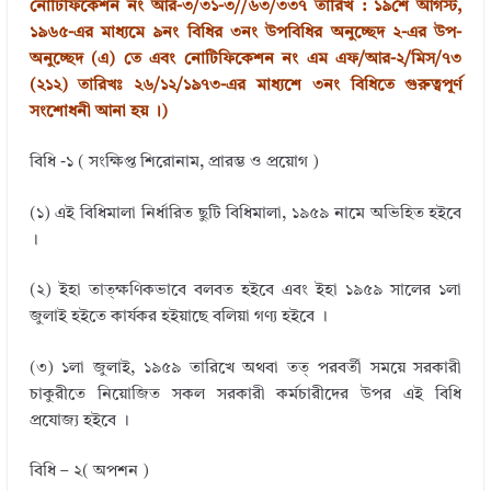
নোটিফিকেশন নং আর-৩/৩১-৩//৬৩/৩৩৭ তারিখ : ১৯শে আগস্ট,
n
o
১৯৬৫-এর মাধ্যমে ৯নং বিধির ৩নং উপবিধির অনুচ্ছেদ ২-এর উপ-
k
অনুচ্ছেদ (এ) তে এবং নোটিফিকেশন নং এম এফ/আর-২/মিস/৭৩
(২১২) তারিখঃ ২৬/১২/১৯৭৩-এর মাধ্যশে ৩নং বিধিতে গুরুত্বপূর্ণ
সংশোধনী আনা হয় ।)
বিধি -১ ( সংক্ষিপ্ত শিরোনাম, প্রারম্ভ ও প্রয়োগ )
(১) এই বিধিমালা নির্ধারিত ছুটি বিধিমালা, ১৯৫৯ নামে অভিহিত হইবে
।
(২) ইহা তাত্ক্ষণিকভাবে বলবত হইবে এবং ইহা ১৯৫৯ সালের ১লা
জুলাই হইতে কার্যকর হইয়াছে বলিয়া গণ্য হইবে ।
(৩) ১লা জুলাই, ১৯৫৯ তারিখে অথবা তত্ পরবর্তী সময়ে সরকারী
চাকুরীতে নিয়োজিত সকল সরকারী কর্মচারীদের উপর এই বিধি
প্রযোজ্য হইবে ।
বিধি – ২( অপশন )