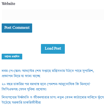
Website
Load Post
সর্বশেষ প্রকাশিত
নবম পে-স্কেল: আগস্টের শেষ সপ্তাহে মন্ত্রিসভায় উঠতে পারে সুপারিশ,
প্রজ্ঞাপন নিয়ে যা জানা যাচ্ছে
২০ বছর চাকরির পর বরখাস্ত হলে পেনশন-আনুতোষিক কি মিলবে?
জিপিএফসহ যেসব সুবিধা প্রযোজ্য
নিত্যপণ্যের ঊর্ধ্বগতি ও জীবনযাত্রার চাপ: নতুন বেতন কাঠামোর দাবিতে ফুঁসে
উঠেছে সরকারি চাকরিজীবীরা