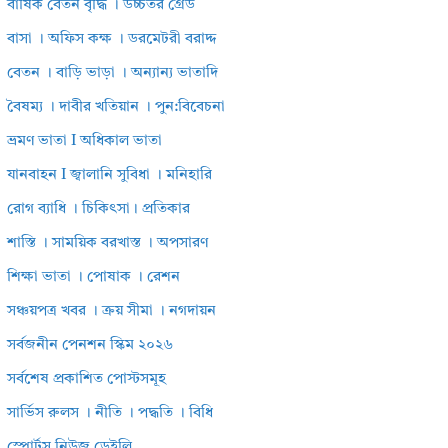
বার্ষিক বেতন বৃদ্ধি । উচ্চতর গ্রেড
বাসা । অফিস কক্ষ । ডরমেটরী বরাদ্দ
বেতন । বাড়ি ভাড়া । অন্যান্য ভাতাদি
বৈষম্য । দাবীর খতিয়ান । পুন:বিবেচনা
ভ্রমণ ভাতা I অধিকাল ভাতা
যানবাহন I জ্বালানি সুবিধা । মনিহারি
রোগ ব্যাধি । চিকিৎসা। প্রতিকার
শাস্তি । সাময়িক বরখাস্ত । অপসারণ
শিক্ষা ভাতা । পোষাক । রেশন
সঞ্চয়পত্র খবর । ক্রয় সীমা । নগদায়ন
সর্বজনীন পেনশন স্কিম ২০২৬
সর্বশেষ প্রকাশিত পোস্টসমূহ
সার্ভিস রুলস । নীতি । পদ্ধতি । বিধি
স্পোর্টস নিউজ ডেইলি