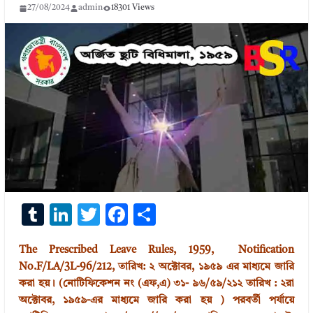
27/08/2024
admin
18301 Views
T
Li
T
F
S
u
n
w
ac
h
The Prescribed Leave Rules, 1959, Notification
m
k
it
e
ar
No.F/LA/3L-96/212, তারিখ: ২ অক্টোবর, ১৯৫৯ এর মাধ্যমে জারি
bl
e
te
b
e
করা হয়। (নোটিফিকেশন নং (এফ,এ) ৩১- ৯৬/৫৯/২১২ তারিখ : ২রা
r
dI
r
o
অক্টোবর, ১৯৫৯-এর মাধ্যমে জারি করা হয় ) পরবর্তী পর্যায়ে