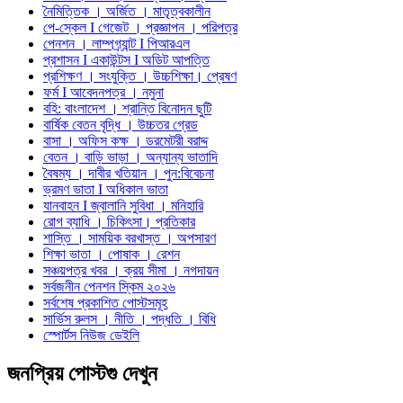
নৈমিত্তিক । অর্জিত । মাতৃত্বকালীন
পে-স্কেল I গেজেট । প্রজ্ঞাপন । পরিপত্র
পেনশন । লাম্পগ্র্যান্ট I পিআরএল
প্রশাসন I একাউন্টস I অডিট আপত্তি
প্রশিক্ষণ । সংযুক্তি । উচ্চশিক্ষা। প্রেষণ
ফর্ম I আবেদনপত্র । নমুনা
বহি: বাংলাদেশ । শ্রান্তি বিনোদন ছুটি
বার্ষিক বেতন বৃদ্ধি । উচ্চতর গ্রেড
বাসা । অফিস কক্ষ । ডরমেটরী বরাদ্দ
বেতন । বাড়ি ভাড়া । অন্যান্য ভাতাদি
বৈষম্য । দাবীর খতিয়ান । পুন:বিবেচনা
ভ্রমণ ভাতা I অধিকাল ভাতা
যানবাহন I জ্বালানি সুবিধা । মনিহারি
রোগ ব্যাধি । চিকিৎসা। প্রতিকার
শাস্তি । সাময়িক বরখাস্ত । অপসারণ
শিক্ষা ভাতা । পোষাক । রেশন
সঞ্চয়পত্র খবর । ক্রয় সীমা । নগদায়ন
সর্বজনীন পেনশন স্কিম ২০২৬
সর্বশেষ প্রকাশিত পোস্টসমূহ
সার্ভিস রুলস । নীতি । পদ্ধতি । বিধি
স্পোর্টস নিউজ ডেইলি
জনপ্রিয় পোস্টগু দেখুন