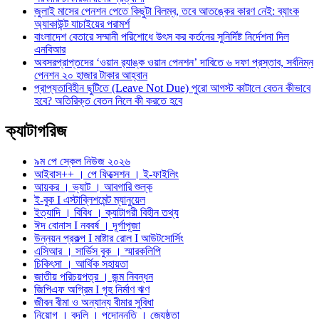
জুলাই মাসের পেনশন পেতে কিছুটা বিলম্ব, তবে আতঙ্কের কারণ নেই: ব্যাংক
অ্যাকাউন্ট যাচাইয়ের পরামর্শ
বাংলাদেশ বেতারে সম্মানী পরিশোধে উৎস কর কর্তনের সুনির্দিষ্ট নির্দেশনা দিল
এনবিআর
অবসরপ্রাপ্তদের ‘ওয়ান র‌্যাঙ্ক ওয়ান পেনশন’ দাবিতে ৬ দফা প্রস্তাব, সর্বনিম্ন
পেনশন ২০ হাজার টাকার আহ্বান
প্রাপ্যতাবিহীন ছুটিতে (Leave Not Due) পুরো আগস্ট কাটালে বেতন কীভাবে
হবে? অতিরিক্ত বেতন নিলে কী করতে হবে
ক্যাটাগরিজ
৯ম পে স্কেল নিউজ ২০২৬
আইবাস++ । পে ফিক্সেশন । ই-ফাইলিং
আয়কর । ভ্যাট । আবগারি শুল্ক
ই-বুক I এস্টাব্লিশমেন্ট ম্যানুয়েল
ইত্যাদি । বিবিধ । ক্যাটাগরী বিহীন তথ্য
ঈদ বোনাস I নববর্ষ । দূর্গাপূজা
উন্নয়ন প্রকল্প I মাষ্টার রোল I আউটসোর্সিং
এসিআর । সার্ভিস বুক । স্মারকলিপি
চিকিৎসা । আর্থিক সহায়তা
জাতীয় পরিচয়পত্র । জন্ম নিবন্ধন
জিপিএফ অগ্রিম I গৃহ নির্মাণ ঋণ
জীবন বীমা ও অন্যান্য বীমার সুবিধা
নিয়োগ । বদলি । পদোন্নতি । জ্যেষ্ঠতা