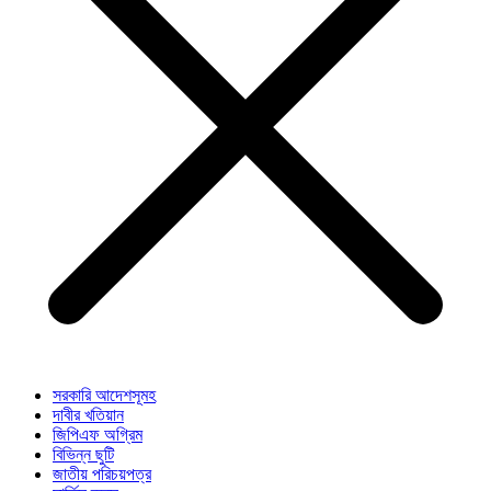
সরকারি আদেশসূমহ
দাবীর খতিয়ান
জিপিএফ অগ্রিম
বিভিন্ন ছুটি
জাতীয় পরিচয়পত্র