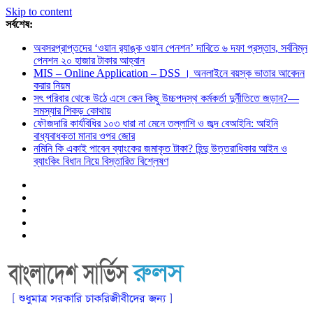
Skip to content
সর্বশেষ:
অবসরপ্রাপ্তদের ‘ওয়ান র‌্যাঙ্ক ওয়ান পেনশন’ দাবিতে ৬ দফা প্রস্তাব, সর্বনিম্ন
পেনশন ২০ হাজার টাকার আহ্বান
MIS – Online Application – DSS । অনলাইনে বয়স্ক ভাতার আবেদন
করার নিয়ম
সৎ পরিবার থেকে উঠে এসে কেন কিছু উচ্চপদস্থ কর্মকর্তা দুর্নীতিতে জড়ান?—
সমস্যার শিকড় কোথায়
ফৌজদারি কার্যবিধির ১০৩ ধারা না মেনে তল্লাশি ও জব্দ বেআইনি: আইনি
বাধ্যবাধকতা মানার ওপর জোর
নমিনি কি একাই পাবেন ব্যাংকের জমাকৃত টাকা? হিন্দু উত্তরাধিকার আইন ও
ব্যাংকিং বিধান নিয়ে বিস্তারিত বিশ্লেষণ