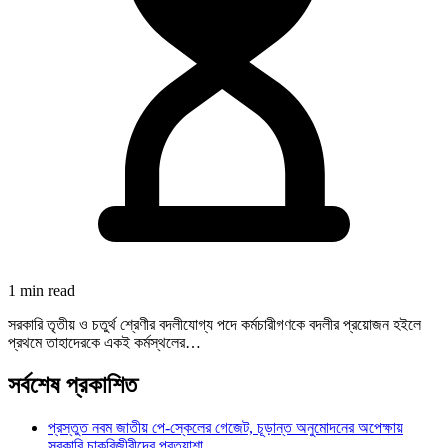
1 min read
সরকারি তৃতীয় ও চতুর্থ শ্রেণীর বদলীযোগ্য পদে কর্মচারীগণকে বদলীর প্রয়োজন হইলে
প্রথমে তাহাদেরকে একই কর্মস্থলের…
সর্বশেষ প্রকাশিত
প্রস্তুত নবম জাতীয় পে-স্কেলের গেজেট, চূড়ান্ত অনুমোদনের অপেক্ষায়
সরকারি চাকরিজীবীদের প্রত্যাশা