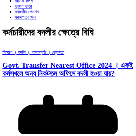
সার্ভিস রুলস
ভ্রমণ ভাতা
সর্বজনীন পেনশন
সঞ্চয়পত্র খবর
কর্মচারীদের বদলীর ক্ষেত্রে বিধি
নিয়োগ । বদলি । পদোন্নতি । জ্যেষ্ঠতা
Govt. Transfer Nearest Office 2024 । একই
কর্মস্থলে অন্য নিকটতম অফিসে বদলী হওয়া যায়?