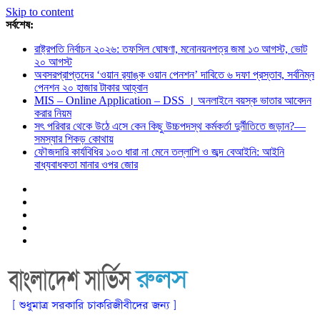
Skip to content
সর্বশেষ:
রাষ্ট্রপতি নির্বাচন ২০২৬: তফসিল ঘোষণা, মনোনয়নপত্র জমা ১৩ আগস্ট, ভোট
২০ আগস্ট
অবসরপ্রাপ্তদের ‘ওয়ান র‌্যাঙ্ক ওয়ান পেনশন’ দাবিতে ৬ দফা প্রস্তাব, সর্বনিম্ন
পেনশন ২০ হাজার টাকার আহ্বান
MIS – Online Application – DSS । অনলাইনে বয়স্ক ভাতার আবেদন
করার নিয়ম
সৎ পরিবার থেকে উঠে এসে কেন কিছু উচ্চপদস্থ কর্মকর্তা দুর্নীতিতে জড়ান?—
সমস্যার শিকড় কোথায়
ফৌজদারি কার্যবিধির ১০৩ ধারা না মেনে তল্লাশি ও জব্দ বেআইনি: আইনি
বাধ্যবাধকতা মানার ওপর জোর