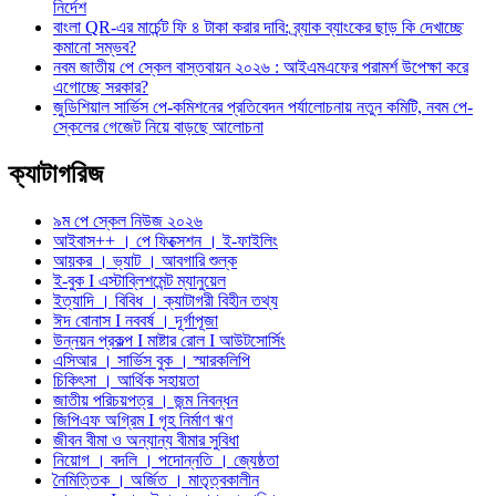
নির্দেশ
বাংলা QR-এর মার্চেন্ট ফি ৪ টাকা করার দাবি: ব্র্যাক ব্যাংকের ছাড় কি দেখাচ্ছে
কমানো সম্ভব?
নবম জাতীয় পে স্কেল বাস্তবায়ন ২০২৬ : আইএমএফের পরামর্শ উপেক্ষা করে
এগোচ্ছে সরকার?
জুডিশিয়াল সার্ভিস পে-কমিশনের প্রতিবেদন পর্যালোচনায় নতুন কমিটি, নবম পে-
স্কেলের গেজেট নিয়ে বাড়ছে আলোচনা
ক্যাটাগরিজ
৯ম পে স্কেল নিউজ ২০২৬
আইবাস++ । পে ফিক্সেশন । ই-ফাইলিং
আয়কর । ভ্যাট । আবগারি শুল্ক
ই-বুক I এস্টাব্লিশমেন্ট ম্যানুয়েল
ইত্যাদি । বিবিধ । ক্যাটাগরী বিহীন তথ্য
ঈদ বোনাস I নববর্ষ । দূর্গাপূজা
উন্নয়ন প্রকল্প I মাষ্টার রোল I আউটসোর্সিং
এসিআর । সার্ভিস বুক । স্মারকলিপি
চিকিৎসা । আর্থিক সহায়তা
জাতীয় পরিচয়পত্র । জন্ম নিবন্ধন
জিপিএফ অগ্রিম I গৃহ নির্মাণ ঋণ
জীবন বীমা ও অন্যান্য বীমার সুবিধা
নিয়োগ । বদলি । পদোন্নতি । জ্যেষ্ঠতা
নৈমিত্তিক । অর্জিত । মাতৃত্বকালীন