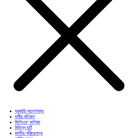
সরকারি আদেশসূমহ
দাবীর খতিয়ান
জিপিএফ অগ্রিম
বিভিন্ন ছুটি
জাতীয় পরিচয়পত্র