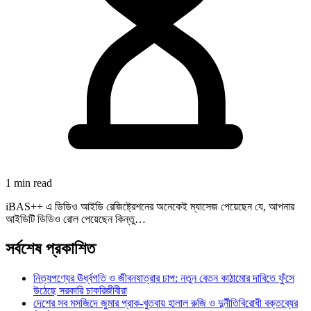
1 min read
iBAS++ এ ডিডিও আইডি রেজিষ্ট্রেশনের অনেকেই ম্যাসেজ পেয়েছেন যে, আপনার
আইডিটি ডিডিও রোল পেয়েছেন কিন্তু…
সর্বশেষ প্রকাশিত
নিত্যপণ্যের ঊর্ধ্বগতি ও জীবনযাত্রার চাপ: নতুন বেতন কাঠামোর দাবিতে ফুঁসে
উঠেছে সরকারি চাকরিজীবীরা
দেশের সব মসজিদে জুমার প্রাক-খুতবায় হালাল রুজি ও দুর্নীতিবিরোধী বক্তব্যের