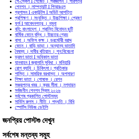
পে-স্কেল I গেজেট । প্রজ্ঞাপন । পরিপত্র
পেনশন । লাম্পগ্র্যান্ট I পিআরএল
প্রশাসন I একাউন্টস I অডিট আপত্তি
প্রশিক্ষণ । সংযুক্তি । উচ্চশিক্ষা। প্রেষণ
ফর্ম I আবেদনপত্র । নমুনা
বহি: বাংলাদেশ । শ্রান্তি বিনোদন ছুটি
বার্ষিক বেতন বৃদ্ধি । উচ্চতর গ্রেড
বাসা । অফিস কক্ষ । ডরমেটরী বরাদ্দ
বেতন । বাড়ি ভাড়া । অন্যান্য ভাতাদি
বৈষম্য । দাবীর খতিয়ান । পুন:বিবেচনা
ভ্রমণ ভাতা I অধিকাল ভাতা
যানবাহন I জ্বালানি সুবিধা । মনিহারি
রোগ ব্যাধি । চিকিৎসা। প্রতিকার
শাস্তি । সাময়িক বরখাস্ত । অপসারণ
শিক্ষা ভাতা । পোষাক । রেশন
সঞ্চয়পত্র খবর । ক্রয় সীমা । নগদায়ন
সর্বজনীন পেনশন স্কিম ২০২৬
সর্বশেষ প্রকাশিত পোস্টসমূহ
সার্ভিস রুলস । নীতি । পদ্ধতি । বিধি
স্পোর্টস নিউজ ডেইলি
জনপ্রিয় পোস্টগু দেখুন
সর্বশেষ মন্তব্য সমূহ