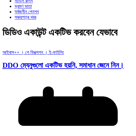
সার্ভিস রুলস
ভ্রমণ ভাতা
সর্বজনীন পেনশন
সঞ্চয়পত্র খবর
ডিডিও একাউন্ট একটিভ করবেন যেভাবে
আইবাস++ । পে ফিক্সেশন । ই-ফাইলিং
DDO ম্যেনুগুলো একটিভ হয়নি, সমাধান জেনে নিন।