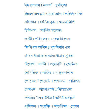
ঈদ বোনাস I নববর্ষ । দূর্গাপূজা
উন্নয়ন প্রকল্প I মাষ্টার রোল I আউটসোর্সিং
এসিআর । সার্ভিস বুক । স্মারকলিপি
চিকিৎসা । আর্থিক সহায়তা
জাতীয় পরিচয়পত্র । জন্ম নিবন্ধন
জিপিএফ অগ্রিম I গৃহ নির্মাণ ঋণ
জীবন বীমা ও অন্যান্য বীমার সুবিধা
নিয়োগ । বদলি । পদোন্নতি । জ্যেষ্ঠতা
নৈমিত্তিক । অর্জিত । মাতৃত্বকালীন
পে-স্কেল I গেজেট । প্রজ্ঞাপন । পরিপত্র
পেনশন । লাম্পগ্র্যান্ট I পিআরএল
প্রশাসন I একাউন্টস I অডিট আপত্তি
প্রশিক্ষণ । সংযুক্তি । উচ্চশিক্ষা। প্রেষণ