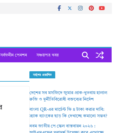
সর্বজনীন পেনশন
সঞ্চয়পত্র খবর
সর্বশেষ প্রকাশিত
দেশের সব মসজিদে জুমার প্রাক-খুতবায় হালাল
রুজি ও দুর্নীতিবিরোধী বক্তব্যের নির্দেশ
র
বাংলা QR-এর মার্চেন্ট ফি ৪ টাকা করার দাবি:
ব্র্যাক ব্যাংকের ছাড় কি দেখাচ্ছে কমানো সম্ভব?
নবম জাতীয় পে স্কেল বাস্তবায়ন ২০২৬ :
আইএমএফের পরামর্শ উপেক্ষা করে এগোচ্ছে