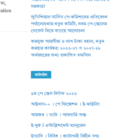
াতা,
সরকার?
cation
জুডিশিয়াল সার্ভিস পে-কমিশনের প্রতিবেদন
পর্যালোচনায় নতুন কমিটি, নবম পে-স্কেলের
গেজেট নিয়ে বাড়ছে আলোচনা
করমুক্ত আয়সীমা ৪ লাখ টাকা বহাল, নতুন
করহার কার্যকর: ২০২৬-২৭ ও ২০২৭-২৮
অর্থবছরের জন্য প্রকাশিত তফসিল
ক্যাটাগরিজ
৯ম পে স্কেল নিউজ ২০২৬
আইবাস++ । পে ফিক্সেশন । ই-ফাইলিং
আয়কর । ভ্যাট । আবগারি শুল্ক
ই-বুক I এস্টাব্লিশমেন্ট ম্যানুয়েল
ইত্যাদি । বিবিধ । ক্যাটাগরী বিহীন তথ্য