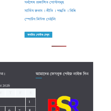
সর্বশেষ প্রকাশিত পোস্টসমূহ
সার্ভিস রুলস । নীতি । পদ্ধতি । বিধি
স্পোর্টস নিউজ ডেইলি
জনপ্রিয় পোস্টগু দেখুন
রুন।
আমাদের ফেসবুক পেইজ লাইক দিন
t 2026
W
T
F
S
1
5
6
7
8