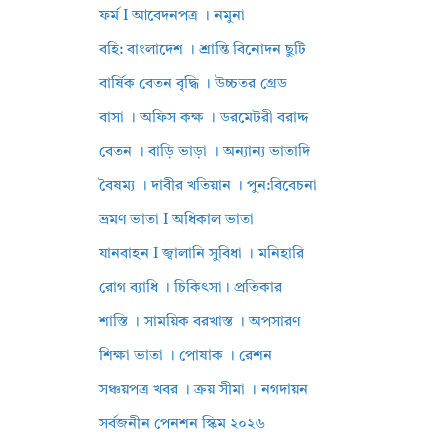
ফর্ম I আবেদনপত্র । নমুনা
বহি: বাংলাদেশ । শ্রান্তি বিনোদন ছুটি
বার্ষিক বেতন বৃদ্ধি । উচ্চতর গ্রেড
বাসা । অফিস কক্ষ । ডরমেটরী বরাদ্দ
বেতন । বাড়ি ভাড়া । অন্যান্য ভাতাদি
বৈষম্য । দাবীর খতিয়ান । পুন:বিবেচনা
ভ্রমণ ভাতা I অধিকাল ভাতা
যানবাহন I জ্বালানি সুবিধা । মনিহারি
রোগ ব্যাধি । চিকিৎসা। প্রতিকার
শাস্তি । সাময়িক বরখাস্ত । অপসারণ
শিক্ষা ভাতা । পোষাক । রেশন
সঞ্চয়পত্র খবর । ক্রয় সীমা । নগদায়ন
সর্বজনীন পেনশন স্কিম ২০২৬