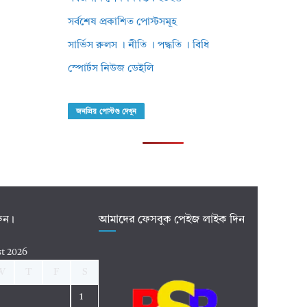
সর্বশেষ প্রকাশিত পোস্টসমূহ
সার্ভিস রুলস । নীতি । পদ্ধতি । বিধি
স্পোর্টস নিউজ ডেইলি
জনপ্রিয় পোস্টগু দেখুন
রুন।
আমাদের ফেসবুক পেইজ লাইক দিন
t 2026
W
T
F
S
1