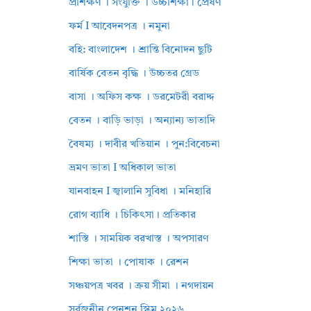
প্রশিক্ষণ । সংযুক্তি । উচ্চশিক্ষা। প্রেষণ
ফর্ম I আবেদনপত্র । নমুনা
বহি: বাংলাদেশ । শ্রান্তি বিনোদন ছুটি
বার্ষিক বেতন বৃদ্ধি । উচ্চতর গ্রেড
বাসা । অফিস কক্ষ । ডরমেটরী বরাদ্দ
বেতন । বাড়ি ভাড়া । অন্যান্য ভাতাদি
বৈষম্য । দাবীর খতিয়ান । পুন:বিবেচনা
ভ্রমণ ভাতা I অধিকাল ভাতা
যানবাহন I জ্বালানি সুবিধা । মনিহারি
রোগ ব্যাধি । চিকিৎসা। প্রতিকার
শাস্তি । সাময়িক বরখাস্ত । অপসারণ
শিক্ষা ভাতা । পোষাক । রেশন
সঞ্চয়পত্র খবর । ক্রয় সীমা । নগদায়ন
সর্বজনীন পেনশন স্কিম ২০২৬