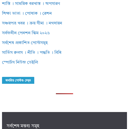
শাস্তি । সাময়িক বরখাস্ত । অপসারণ
শিক্ষা ভাতা । পোষাক । রেশন
সঞ্চয়পত্র খবর । ক্রয় সীমা । নগদায়ন
সর্বজনীন পেনশন স্কিম ২০২৬
সর্বশেষ প্রকাশিত পোস্টসমূহ
সার্ভিস রুলস । নীতি । পদ্ধতি । বিধি
স্পোর্টস নিউজ ডেইলি
জনপ্রিয় পোস্টগু দেখুন
সর্বশেষ মন্তব্য সমূহ