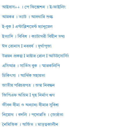
আইবাস++ । পে ফিক্সেশন । ই-ফাইলিং
আয়কর । ভ্যাট । আবগারি শুল্ক
ই-বুক I এস্টাব্লিশমেন্ট ম্যানুয়েল
ইত্যাদি । বিবিধ । ক্যাটাগরী বিহীন তথ্য
ঈদ বোনাস I নববর্ষ । দূর্গাপূজা
উন্নয়ন প্রকল্প I মাষ্টার রোল I আউটসোর্সিং
এসিআর । সার্ভিস বুক । স্মারকলিপি
চিকিৎসা । আর্থিক সহায়তা
জাতীয় পরিচয়পত্র । জন্ম নিবন্ধন
জিপিএফ অগ্রিম I গৃহ নির্মাণ ঋণ
জীবন বীমা ও অন্যান্য বীমার সুবিধা
নিয়োগ । বদলি । পদোন্নতি । জ্যেষ্ঠতা
নৈমিত্তিক । অর্জিত । মাতৃত্বকালীন