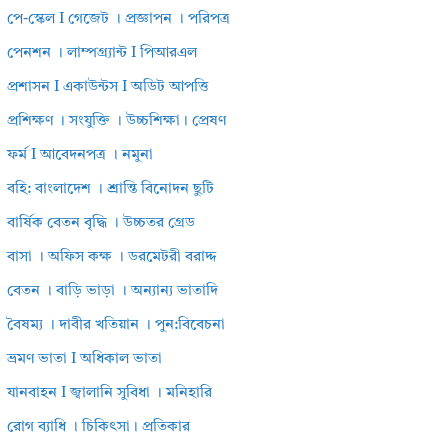
পে-স্কেল I গেজেট । প্রজ্ঞাপন । পরিপত্র
পেনশন । লাম্পগ্র্যান্ট I পিআরএল
প্রশাসন I একাউন্টস I অডিট আপত্তি
প্রশিক্ষণ । সংযুক্তি । উচ্চশিক্ষা। প্রেষণ
ফর্ম I আবেদনপত্র । নমুনা
বহি: বাংলাদেশ । শ্রান্তি বিনোদন ছুটি
বার্ষিক বেতন বৃদ্ধি । উচ্চতর গ্রেড
বাসা । অফিস কক্ষ । ডরমেটরী বরাদ্দ
বেতন । বাড়ি ভাড়া । অন্যান্য ভাতাদি
বৈষম্য । দাবীর খতিয়ান । পুন:বিবেচনা
ভ্রমণ ভাতা I অধিকাল ভাতা
যানবাহন I জ্বালানি সুবিধা । মনিহারি
রোগ ব্যাধি । চিকিৎসা। প্রতিকার