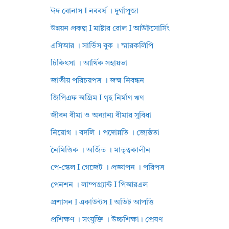
ঈদ বোনাস I নববর্ষ । দূর্গাপূজা
উন্নয়ন প্রকল্প I মাষ্টার রোল I আউটসোর্সিং
এসিআর । সার্ভিস বুক । স্মারকলিপি
চিকিৎসা । আর্থিক সহায়তা
জাতীয় পরিচয়পত্র । জন্ম নিবন্ধন
জিপিএফ অগ্রিম I গৃহ নির্মাণ ঋণ
জীবন বীমা ও অন্যান্য বীমার সুবিধা
নিয়োগ । বদলি । পদোন্নতি । জ্যেষ্ঠতা
নৈমিত্তিক । অর্জিত । মাতৃত্বকালীন
পে-স্কেল I গেজেট । প্রজ্ঞাপন । পরিপত্র
পেনশন । লাম্পগ্র্যান্ট I পিআরএল
প্রশাসন I একাউন্টস I অডিট আপত্তি
প্রশিক্ষণ । সংযুক্তি । উচ্চশিক্ষা। প্রেষণ