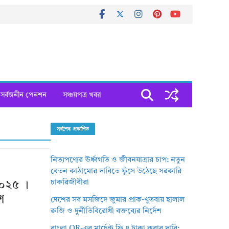
সর্বজনীন পেনশন
সঞ্চয়পত্র খবর
সর্বশেষ প্রকাশিত
নিত্যপণ্যের ঊর্ধ্বগতি ও জীবনযাত্রার চাপ: নতুন
বেতন কাঠামোর দাবিতে ফুঁসে উঠেছে সরকারি
চাকরিজীবীরা
২০২৫ ।
শ
দেশের সব মসজিদে জুমার প্রাক-খুতবায় হালাল
রুজি ও দুর্নীতিবিরোধী বক্তব্যের নির্দেশ
বাংলা QR-এর মার্চেন্ট ফি ৪ টাকা করার দাবি: