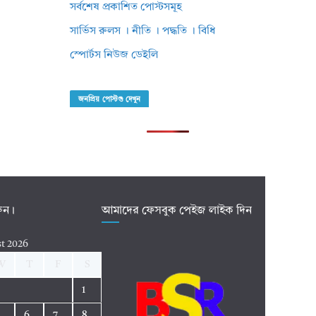
সর্বশেষ প্রকাশিত পোস্টসমূহ
সার্ভিস রুলস । নীতি । পদ্ধতি । বিধি
স্পোর্টস নিউজ ডেইলি
জনপ্রিয় পোস্টগু দেখুন
রুন।
আমাদের ফেসবুক পেইজ লাইক দিন
t 2026
W
T
F
S
1
5
6
7
8