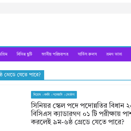
্রিম
বিভিন্ন ছুটি
জাতীয় পরিচয়পত্র
সার্ভিস রুলস
ভ্রমণ ভাতা
ঠ গ্রেডে যেতে পারে?
নিয়োগ । বদলি । পদোন্নতি । জ্যেষ্ঠতা
সিনিয়র স্কেল পদে পদোন্নতির বিধান 
বিসিএস ক্যাডারগণ ০১ টি পরীক্ষায় পা
করলেই ৯ম-৬ষ্ঠ গ্রেডে যেতে পারে?