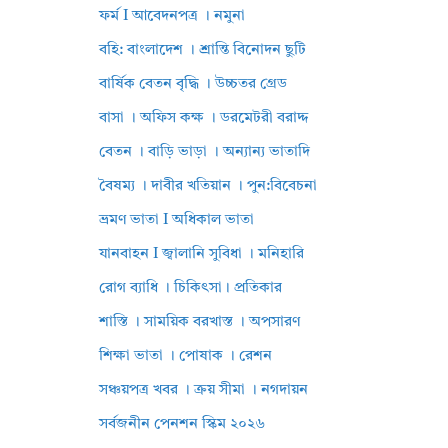
ফর্ম I আবেদনপত্র । নমুনা
বহি: বাংলাদেশ । শ্রান্তি বিনোদন ছুটি
বার্ষিক বেতন বৃদ্ধি । উচ্চতর গ্রেড
বাসা । অফিস কক্ষ । ডরমেটরী বরাদ্দ
বেতন । বাড়ি ভাড়া । অন্যান্য ভাতাদি
বৈষম্য । দাবীর খতিয়ান । পুন:বিবেচনা
ভ্রমণ ভাতা I অধিকাল ভাতা
যানবাহন I জ্বালানি সুবিধা । মনিহারি
রোগ ব্যাধি । চিকিৎসা। প্রতিকার
শাস্তি । সাময়িক বরখাস্ত । অপসারণ
শিক্ষা ভাতা । পোষাক । রেশন
সঞ্চয়পত্র খবর । ক্রয় সীমা । নগদায়ন
সর্বজনীন পেনশন স্কিম ২০২৬