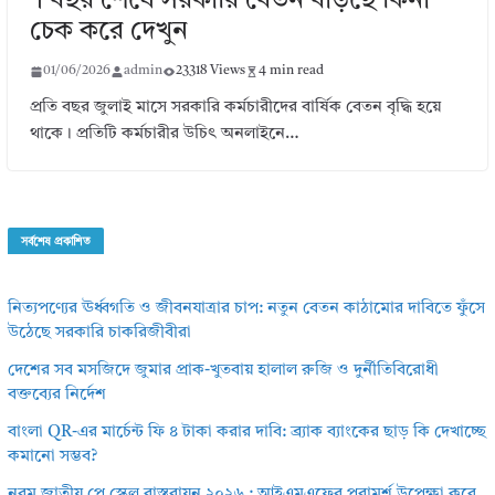
। বছর শেষে সরকারি বেতন বাড়ছে কিনা
চেক করে দেখুন
01/06/2026
admin
23318 Views
4 min read
প্রতি বছর জুলাই মাসে সরকারি কর্মচারীদের বার্ষিক বেতন বৃদ্ধি হয়ে
থাকে। প্রতিটি কর্মচারীর উচিৎ অনলাইনে…
সর্বশেষ প্রকাশিত
নিত্যপণ্যের ঊর্ধ্বগতি ও জীবনযাত্রার চাপ: নতুন বেতন কাঠামোর দাবিতে ফুঁসে
উঠেছে সরকারি চাকরিজীবীরা
দেশের সব মসজিদে জুমার প্রাক-খুতবায় হালাল রুজি ও দুর্নীতিবিরোধী
বক্তব্যের নির্দেশ
বাংলা QR-এর মার্চেন্ট ফি ৪ টাকা করার দাবি: ব্র্যাক ব্যাংকের ছাড় কি দেখাচ্ছে
কমানো সম্ভব?
নবম জাতীয় পে স্কেল বাস্তবায়ন ২০২৬ : আইএমএফের পরামর্শ উপেক্ষা করে