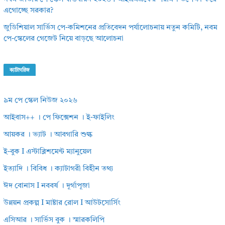
এগোচ্ছে সরকার?
জুডিশিয়াল সার্ভিস পে-কমিশনের প্রতিবেদন পর্যালোচনায় নতুন কমিটি, নবম
পে-স্কেলের গেজেট নিয়ে বাড়ছে আলোচনা
ক্যাটাগরিজ
৯ম পে স্কেল নিউজ ২০২৬
আইবাস++ । পে ফিক্সেশন । ই-ফাইলিং
আয়কর । ভ্যাট । আবগারি শুল্ক
ই-বুক I এস্টাব্লিশমেন্ট ম্যানুয়েল
ইত্যাদি । বিবিধ । ক্যাটাগরী বিহীন তথ্য
ঈদ বোনাস I নববর্ষ । দূর্গাপূজা
উন্নয়ন প্রকল্প I মাষ্টার রোল I আউটসোর্সিং
এসিআর । সার্ভিস বুক । স্মারকলিপি