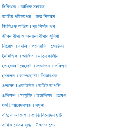
চিকিৎসা । আর্থিক সহায়তা
জাতীয় পরিচয়পত্র । জন্ম নিবন্ধন
জিপিএফ অগ্রিম I গৃহ নির্মাণ ঋণ
জীবন বীমা ও অন্যান্য বীমার সুবিধা
নিয়োগ । বদলি । পদোন্নতি । জ্যেষ্ঠতা
নৈমিত্তিক । অর্জিত । মাতৃত্বকালীন
পে-স্কেল I গেজেট । প্রজ্ঞাপন । পরিপত্র
পেনশন । লাম্পগ্র্যান্ট I পিআরএল
প্রশাসন I একাউন্টস I অডিট আপত্তি
প্রশিক্ষণ । সংযুক্তি । উচ্চশিক্ষা। প্রেষণ
ফর্ম I আবেদনপত্র । নমুনা
বহি: বাংলাদেশ । শ্রান্তি বিনোদন ছুটি
বার্ষিক বেতন বৃদ্ধি । উচ্চতর গ্রেড