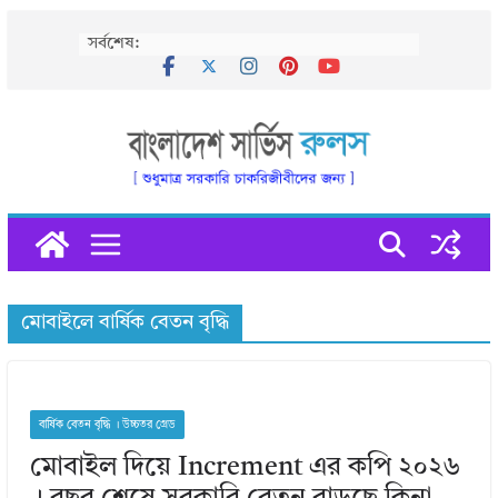
Skip
সর্বশেষ:
to
content
মোবাইলে বার্ষিক বেতন বৃদ্ধি
বার্ষিক বেতন বৃদ্ধি । উচ্চতর গ্রেড
মোবাইল দিয়ে Increment এর কপি ২০২৬