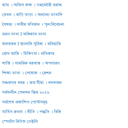
বাসা । অফিস কক্ষ । ডরমেটরী বরাদ্দ
বেতন । বাড়ি ভাড়া । অন্যান্য ভাতাদি
বৈষম্য । দাবীর খতিয়ান । পুন:বিবেচনা
ভ্রমণ ভাতা I অধিকাল ভাতা
যানবাহন I জ্বালানি সুবিধা । মনিহারি
রোগ ব্যাধি । চিকিৎসা। প্রতিকার
শাস্তি । সাময়িক বরখাস্ত । অপসারণ
শিক্ষা ভাতা । পোষাক । রেশন
সঞ্চয়পত্র খবর । ক্রয় সীমা । নগদায়ন
সর্বজনীন পেনশন স্কিম ২০২৬
সর্বশেষ প্রকাশিত পোস্টসমূহ
সার্ভিস রুলস । নীতি । পদ্ধতি । বিধি
স্পোর্টস নিউজ ডেইলি