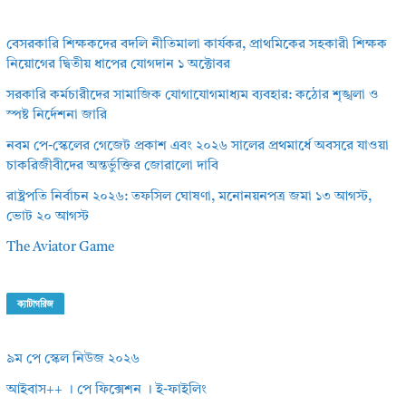
বেসরকারি শিক্ষকদের বদলি নীতিমালা কার্যকর, প্রাথমিকের সহকারী শিক্ষক
নিয়োগের দ্বিতীয় ধাপের যোগদান ১ অক্টোবর
সরকারি কর্মচারীদের সামাজিক যোগাযোগমাধ্যম ব্যবহার: কঠোর শৃঙ্খলা ও
স্পষ্ট নির্দেশনা জারি
নবম পে-স্কেলের গেজেট প্রকাশ এবং ২০২৬ সালের প্রথমার্ধে অবসরে যাওয়া
চাকরিজীবীদের অন্তর্ভুক্তির জোরালো দাবি
রাষ্ট্রপতি নির্বাচন ২০২৬: তফসিল ঘোষণা, মনোনয়নপত্র জমা ১৩ আগস্ট,
ভোট ২০ আগস্ট
The Aviator Game
ক্যাটাগরিজ
৯ম পে স্কেল নিউজ ২০২৬
আইবাস++ । পে ফিক্সেশন । ই-ফাইলিং