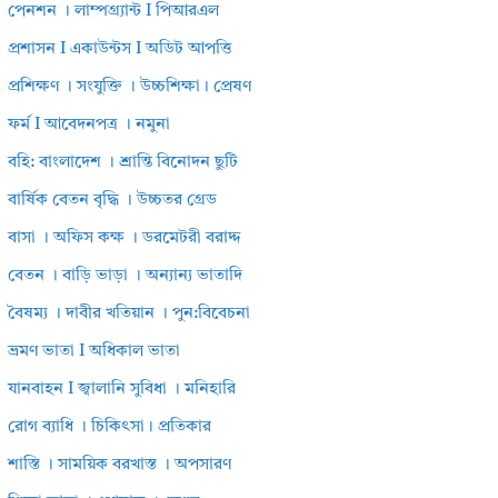
পেনশন । লাম্পগ্র্যান্ট I পিআরএল
প্রশাসন I একাউন্টস I অডিট আপত্তি
প্রশিক্ষণ । সংযুক্তি । উচ্চশিক্ষা। প্রেষণ
ফর্ম I আবেদনপত্র । নমুনা
বহি: বাংলাদেশ । শ্রান্তি বিনোদন ছুটি
বার্ষিক বেতন বৃদ্ধি । উচ্চতর গ্রেড
বাসা । অফিস কক্ষ । ডরমেটরী বরাদ্দ
বেতন । বাড়ি ভাড়া । অন্যান্য ভাতাদি
বৈষম্য । দাবীর খতিয়ান । পুন:বিবেচনা
ভ্রমণ ভাতা I অধিকাল ভাতা
যানবাহন I জ্বালানি সুবিধা । মনিহারি
রোগ ব্যাধি । চিকিৎসা। প্রতিকার
শাস্তি । সাময়িক বরখাস্ত । অপসারণ