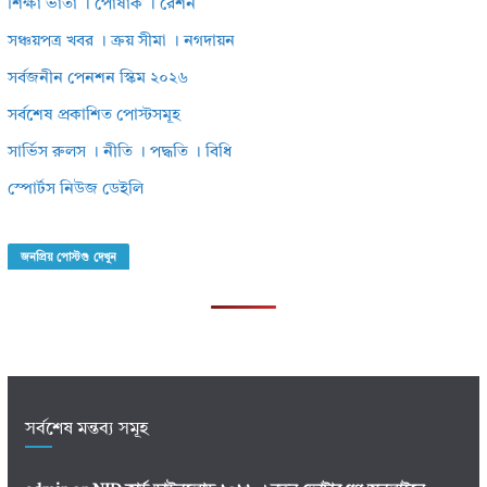
শিক্ষা ভাতা । পোষাক । রেশন
সঞ্চয়পত্র খবর । ক্রয় সীমা । নগদায়ন
সর্বজনীন পেনশন স্কিম ২০২৬
সর্বশেষ প্রকাশিত পোস্টসমূহ
সার্ভিস রুলস । নীতি । পদ্ধতি । বিধি
স্পোর্টস নিউজ ডেইলি
জনপ্রিয় পোস্টগু দেখুন
সর্বশেষ মন্তব্য সমূহ