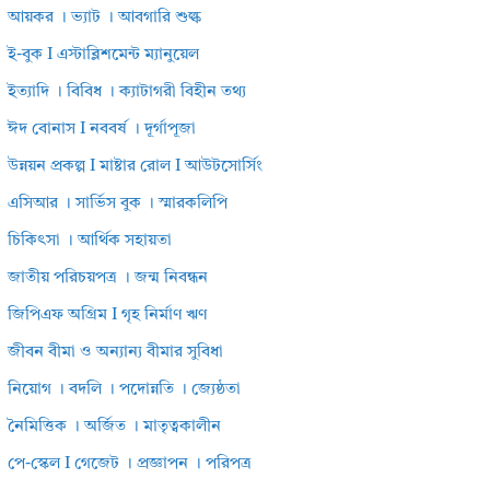
আয়কর । ভ্যাট । আবগারি শুল্ক
ই-বুক I এস্টাব্লিশমেন্ট ম্যানুয়েল
ইত্যাদি । বিবিধ । ক্যাটাগরী বিহীন তথ্য
ঈদ বোনাস I নববর্ষ । দূর্গাপূজা
উন্নয়ন প্রকল্প I মাষ্টার রোল I আউটসোর্সিং
এসিআর । সার্ভিস বুক । স্মারকলিপি
চিকিৎসা । আর্থিক সহায়তা
জাতীয় পরিচয়পত্র । জন্ম নিবন্ধন
জিপিএফ অগ্রিম I গৃহ নির্মাণ ঋণ
জীবন বীমা ও অন্যান্য বীমার সুবিধা
নিয়োগ । বদলি । পদোন্নতি । জ্যেষ্ঠতা
নৈমিত্তিক । অর্জিত । মাতৃত্বকালীন
পে-স্কেল I গেজেট । প্রজ্ঞাপন । পরিপত্র