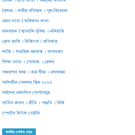
বেতন । বাড়ি ভাড়া । অন্যান্য ভাতাদি
বৈষম্য । দাবীর খতিয়ান । পুন:বিবেচনা
ভ্রমণ ভাতা I অধিকাল ভাতা
যানবাহন I জ্বালানি সুবিধা । মনিহারি
রোগ ব্যাধি । চিকিৎসা। প্রতিকার
শাস্তি । সাময়িক বরখাস্ত । অপসারণ
শিক্ষা ভাতা । পোষাক । রেশন
সঞ্চয়পত্র খবর । ক্রয় সীমা । নগদায়ন
সর্বজনীন পেনশন স্কিম ২০২৬
সর্বশেষ প্রকাশিত পোস্টসমূহ
সার্ভিস রুলস । নীতি । পদ্ধতি । বিধি
স্পোর্টস নিউজ ডেইলি
জনপ্রিয় পোস্টগু দেখুন