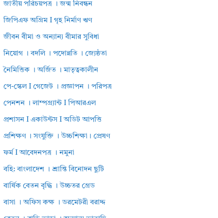
জাতীয় পরিচয়পত্র । জন্ম নিবন্ধন
জিপিএফ অগ্রিম I গৃহ নির্মাণ ঋণ
জীবন বীমা ও অন্যান্য বীমার সুবিধা
নিয়োগ । বদলি । পদোন্নতি । জ্যেষ্ঠতা
নৈমিত্তিক । অর্জিত । মাতৃত্বকালীন
পে-স্কেল I গেজেট । প্রজ্ঞাপন । পরিপত্র
পেনশন । লাম্পগ্র্যান্ট I পিআরএল
প্রশাসন I একাউন্টস I অডিট আপত্তি
প্রশিক্ষণ । সংযুক্তি । উচ্চশিক্ষা। প্রেষণ
ফর্ম I আবেদনপত্র । নমুনা
বহি: বাংলাদেশ । শ্রান্তি বিনোদন ছুটি
বার্ষিক বেতন বৃদ্ধি । উচ্চতর গ্রেড
বাসা । অফিস কক্ষ । ডরমেটরী বরাদ্দ