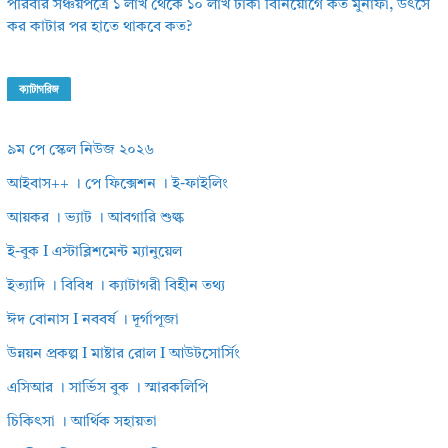
পরিবার সঞ্চয়পত্রে ১ লাখ থেকে ১০ লাখ টাকা বিনিয়োগে কত মুনাফা, উৎসে
কর কাটার পর হাতে থাকবে কত?
ক্যাটাগরিজ
৯ম পে স্কেল নিউজ ২০২৬
আইবাস++ । পে ফিক্সেশন । ই-ফাইলিং
আয়কর । ভ্যাট । আবগারি শুল্ক
ই-বুক I এস্টাব্লিশমেন্ট ম্যানুয়েল
ইত্যাদি । বিবিধ । ক্যাটাগরী বিহীন তথ্য
ঈদ বোনাস I নববর্ষ । দূর্গাপূজা
উন্নয়ন প্রকল্প I মাষ্টার রোল I আউটসোর্সিং
এসিআর । সার্ভিস বুক । স্মারকলিপি
চিকিৎসা । আর্থিক সহায়তা