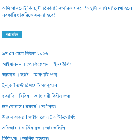
জমি থাকলেই কি স্থায়ী ঠিকানা? নাগরিক সনদে ‘অস্থায়ী বাসিন্দা’ লেখা হলে
সরকারি চাকরিতে সমস্যা হবে?
ক্যাটাগরিজ
৯ম পে স্কেল নিউজ ২০২৬
আইবাস++ । পে ফিক্সেশন । ই-ফাইলিং
আয়কর । ভ্যাট । আবগারি শুল্ক
ই-বুক I এস্টাব্লিশমেন্ট ম্যানুয়েল
ইত্যাদি । বিবিধ । ক্যাটাগরী বিহীন তথ্য
ঈদ বোনাস I নববর্ষ । দূর্গাপূজা
উন্নয়ন প্রকল্প I মাষ্টার রোল I আউটসোর্সিং
এসিআর । সার্ভিস বুক । স্মারকলিপি
চিকিৎসা । আর্থিক সহায়তা