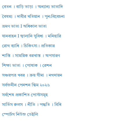
বেতন । বাড়ি ভাড়া । অন্যান্য ভাতাদি
বৈষম্য । দাবীর খতিয়ান । পুন:বিবেচনা
ভ্রমণ ভাতা I অধিকাল ভাতা
যানবাহন I জ্বালানি সুবিধা । মনিহারি
রোগ ব্যাধি । চিকিৎসা। প্রতিকার
শাস্তি । সাময়িক বরখাস্ত । অপসারণ
শিক্ষা ভাতা । পোষাক । রেশন
সঞ্চয়পত্র খবর । ক্রয় সীমা । নগদায়ন
সর্বজনীন পেনশন স্কিম ২০২৬
সর্বশেষ প্রকাশিত পোস্টসমূহ
সার্ভিস রুলস । নীতি । পদ্ধতি । বিধি
স্পোর্টস নিউজ ডেইলি