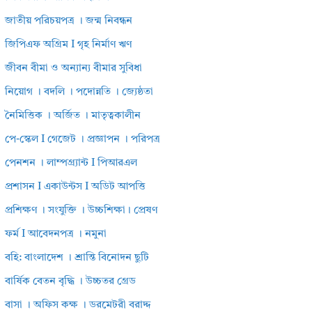
জাতীয় পরিচয়পত্র । জন্ম নিবন্ধন
জিপিএফ অগ্রিম I গৃহ নির্মাণ ঋণ
জীবন বীমা ও অন্যান্য বীমার সুবিধা
নিয়োগ । বদলি । পদোন্নতি । জ্যেষ্ঠতা
নৈমিত্তিক । অর্জিত । মাতৃত্বকালীন
পে-স্কেল I গেজেট । প্রজ্ঞাপন । পরিপত্র
পেনশন । লাম্পগ্র্যান্ট I পিআরএল
প্রশাসন I একাউন্টস I অডিট আপত্তি
প্রশিক্ষণ । সংযুক্তি । উচ্চশিক্ষা। প্রেষণ
ফর্ম I আবেদনপত্র । নমুনা
বহি: বাংলাদেশ । শ্রান্তি বিনোদন ছুটি
বার্ষিক বেতন বৃদ্ধি । উচ্চতর গ্রেড
বাসা । অফিস কক্ষ । ডরমেটরী বরাদ্দ