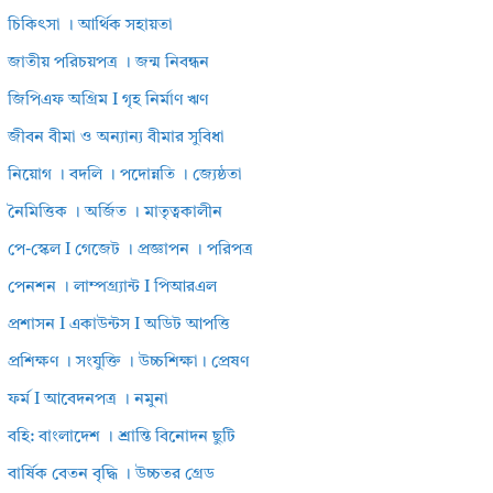
চিকিৎসা । আর্থিক সহায়তা
জাতীয় পরিচয়পত্র । জন্ম নিবন্ধন
জিপিএফ অগ্রিম I গৃহ নির্মাণ ঋণ
জীবন বীমা ও অন্যান্য বীমার সুবিধা
নিয়োগ । বদলি । পদোন্নতি । জ্যেষ্ঠতা
নৈমিত্তিক । অর্জিত । মাতৃত্বকালীন
পে-স্কেল I গেজেট । প্রজ্ঞাপন । পরিপত্র
পেনশন । লাম্পগ্র্যান্ট I পিআরএল
প্রশাসন I একাউন্টস I অডিট আপত্তি
প্রশিক্ষণ । সংযুক্তি । উচ্চশিক্ষা। প্রেষণ
ফর্ম I আবেদনপত্র । নমুনা
বহি: বাংলাদেশ । শ্রান্তি বিনোদন ছুটি
বার্ষিক বেতন বৃদ্ধি । উচ্চতর গ্রেড