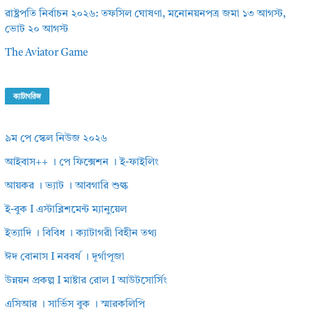
রাষ্ট্রপতি নির্বাচন ২০২৬: তফসিল ঘোষণা, মনোনয়নপত্র জমা ১৩ আগস্ট,
ভোট ২০ আগস্ট
The Aviator Game
ক্যাটাগরিজ
৯ম পে স্কেল নিউজ ২০২৬
আইবাস++ । পে ফিক্সেশন । ই-ফাইলিং
আয়কর । ভ্যাট । আবগারি শুল্ক
ই-বুক I এস্টাব্লিশমেন্ট ম্যানুয়েল
ইত্যাদি । বিবিধ । ক্যাটাগরী বিহীন তথ্য
ঈদ বোনাস I নববর্ষ । দূর্গাপূজা
উন্নয়ন প্রকল্প I মাষ্টার রোল I আউটসোর্সিং
এসিআর । সার্ভিস বুক । স্মারকলিপি