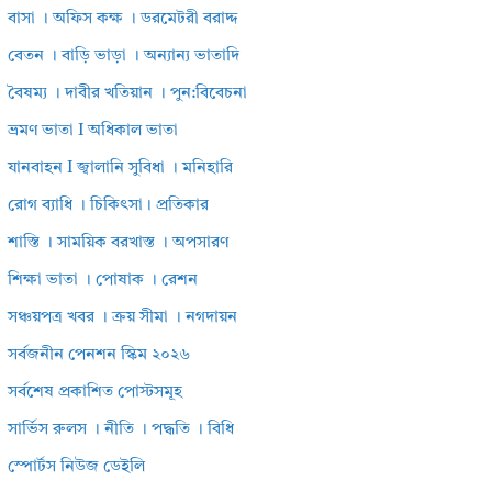
বাসা । অফিস কক্ষ । ডরমেটরী বরাদ্দ
বেতন । বাড়ি ভাড়া । অন্যান্য ভাতাদি
বৈষম্য । দাবীর খতিয়ান । পুন:বিবেচনা
ভ্রমণ ভাতা I অধিকাল ভাতা
যানবাহন I জ্বালানি সুবিধা । মনিহারি
রোগ ব্যাধি । চিকিৎসা। প্রতিকার
শাস্তি । সাময়িক বরখাস্ত । অপসারণ
শিক্ষা ভাতা । পোষাক । রেশন
সঞ্চয়পত্র খবর । ক্রয় সীমা । নগদায়ন
সর্বজনীন পেনশন স্কিম ২০২৬
সর্বশেষ প্রকাশিত পোস্টসমূহ
সার্ভিস রুলস । নীতি । পদ্ধতি । বিধি
স্পোর্টস নিউজ ডেইলি