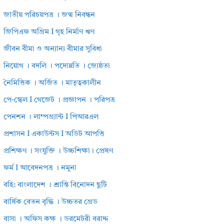
জাতীয় পরিচয়পত্র । জন্ম নিবন্ধন
জিপিএফ অগ্রিম I গৃহ নির্মাণ ঋণ
জীবন বীমা ও অন্যান্য বীমার সুবিধা
নিয়োগ । বদলি । পদোন্নতি । জ্যেষ্ঠতা
নৈমিত্তিক । অর্জিত । মাতৃত্বকালীন
পে-স্কেল I গেজেট । প্রজ্ঞাপন । পরিপত্র
পেনশন । লাম্পগ্র্যান্ট I পিআরএল
প্রশাসন I একাউন্টস I অডিট আপত্তি
প্রশিক্ষণ । সংযুক্তি । উচ্চশিক্ষা। প্রেষণ
ফর্ম I আবেদনপত্র । নমুনা
বহি: বাংলাদেশ । শ্রান্তি বিনোদন ছুটি
বার্ষিক বেতন বৃদ্ধি । উচ্চতর গ্রেড
বাসা । অফিস কক্ষ । ডরমেটরী বরাদ্দ