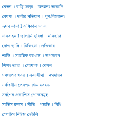
বেতন । বাড়ি ভাড়া । অন্যান্য ভাতাদি
বৈষম্য । দাবীর খতিয়ান । পুন:বিবেচনা
ভ্রমণ ভাতা I অধিকাল ভাতা
যানবাহন I জ্বালানি সুবিধা । মনিহারি
রোগ ব্যাধি । চিকিৎসা। প্রতিকার
শাস্তি । সাময়িক বরখাস্ত । অপসারণ
শিক্ষা ভাতা । পোষাক । রেশন
সঞ্চয়পত্র খবর । ক্রয় সীমা । নগদায়ন
সর্বজনীন পেনশন স্কিম ২০২৬
সর্বশেষ প্রকাশিত পোস্টসমূহ
সার্ভিস রুলস । নীতি । পদ্ধতি । বিধি
স্পোর্টস নিউজ ডেইলি