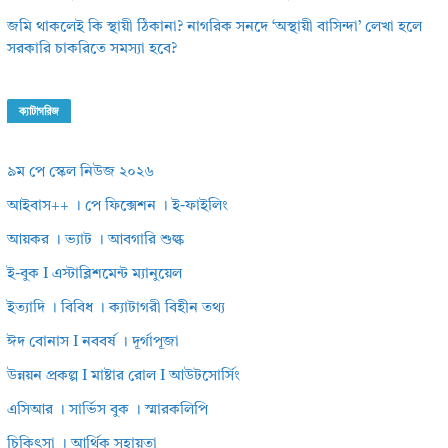
জমি থাকলেই কি স্থায়ী ঠিকানা? নাগরিক সনদে ‘অস্থায়ী বাসিন্দা’ লেখা হলে
সরকারি চাকরিতে সমস্যা হবে?
ক্যাটাগরিজ
৯ম পে স্কেল নিউজ ২০২৬
আইবাস++ । পে ফিক্সেশন । ই-ফাইলিং
আয়কর । ভ্যাট । আবগারি শুল্ক
ই-বুক I এস্টাব্লিশমেন্ট ম্যানুয়েল
ইত্যাদি । বিবিধ । ক্যাটাগরী বিহীন তথ্য
ঈদ বোনাস I নববর্ষ । দূর্গাপূজা
উন্নয়ন প্রকল্প I মাষ্টার রোল I আউটসোর্সিং
এসিআর । সার্ভিস বুক । স্মারকলিপি
চিকিৎসা । আর্থিক সহায়তা