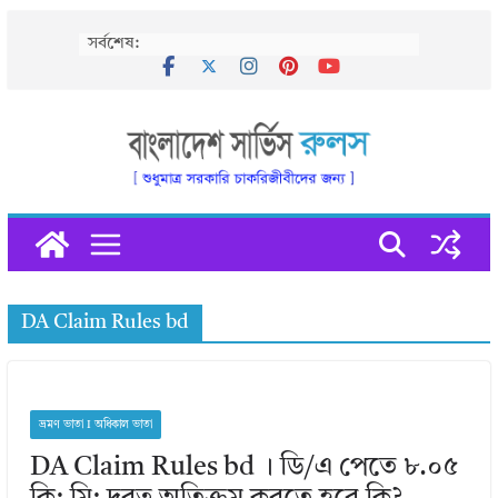
Skip
সর্বশেষ:
to
content
DA Claim Rules bd
ভ্রমণ ভাতা I অধিকাল ভাতা
DA Claim Rules bd । ডি/এ পেতে ৮.০৫