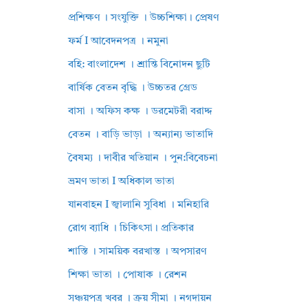
প্রশিক্ষণ । সংযুক্তি । উচ্চশিক্ষা। প্রেষণ
ফর্ম I আবেদনপত্র । নমুনা
বহি: বাংলাদেশ । শ্রান্তি বিনোদন ছুটি
বার্ষিক বেতন বৃদ্ধি । উচ্চতর গ্রেড
বাসা । অফিস কক্ষ । ডরমেটরী বরাদ্দ
বেতন । বাড়ি ভাড়া । অন্যান্য ভাতাদি
বৈষম্য । দাবীর খতিয়ান । পুন:বিবেচনা
ভ্রমণ ভাতা I অধিকাল ভাতা
যানবাহন I জ্বালানি সুবিধা । মনিহারি
রোগ ব্যাধি । চিকিৎসা। প্রতিকার
শাস্তি । সাময়িক বরখাস্ত । অপসারণ
শিক্ষা ভাতা । পোষাক । রেশন
সঞ্চয়পত্র খবর । ক্রয় সীমা । নগদায়ন