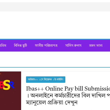
্রিম
বিভিন্ন ছুটি
জাতীয় পরিচয়পত্র
সার্ভিস রুলস
ভ্রমণ ভাতা
আইবাস++ । পে ফিক্সেশন । ই-ফাইলিং
Ibas++ Online Pay bill Submiss
। অনলাইনে কর্মচারীদের বিল দাখিল প
ম্যানুয়েল প্রক্রিয়া দেখুন