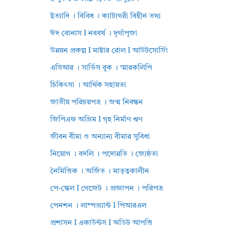
ইত্যাদি । বিবিধ । ক্যাটাগরী বিহীন তথ্য
ঈদ বোনাস I নববর্ষ । দূর্গাপূজা
উন্নয়ন প্রকল্প I মাষ্টার রোল I আউটসোর্সিং
এসিআর । সার্ভিস বুক । স্মারকলিপি
চিকিৎসা । আর্থিক সহায়তা
জাতীয় পরিচয়পত্র । জন্ম নিবন্ধন
জিপিএফ অগ্রিম I গৃহ নির্মাণ ঋণ
জীবন বীমা ও অন্যান্য বীমার সুবিধা
নিয়োগ । বদলি । পদোন্নতি । জ্যেষ্ঠতা
নৈমিত্তিক । অর্জিত । মাতৃত্বকালীন
পে-স্কেল I গেজেট । প্রজ্ঞাপন । পরিপত্র
পেনশন । লাম্পগ্র্যান্ট I পিআরএল
প্রশাসন I একাউন্টস I অডিট আপত্তি