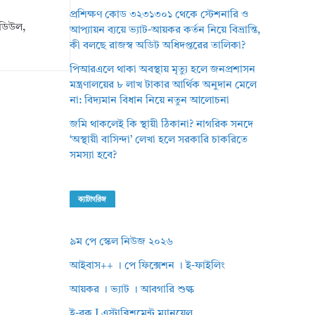
প্রশিক্ষণ কোড ৩২৩১৩০১ থেকে স্টেশনারি ও
মডিউল,
আপ্যায়ন ব্যয়ে ভ্যাট-আয়কর কর্তন নিয়ে বিভ্রান্তি,
কী বলছে রাজস্ব অডিট অধিদপ্তরের তালিকা?
পিআরএলে থাকা অবস্থায় মৃত্যু হলে জনপ্রশাসন
মন্ত্রণালয়ের ৮ লাখ টাকার আর্থিক অনুদান মেলে
না: বিদ্যমান বিধান নিয়ে নতুন আলোচনা
জমি থাকলেই কি স্থায়ী ঠিকানা? নাগরিক সনদে
‘অস্থায়ী বাসিন্দা’ লেখা হলে সরকারি চাকরিতে
সমস্যা হবে?
ক্যাটাগরিজ
৯ম পে স্কেল নিউজ ২০২৬
আইবাস++ । পে ফিক্সেশন । ই-ফাইলিং
আয়কর । ভ্যাট । আবগারি শুল্ক
ই-বুক I এস্টাব্লিশমেন্ট ম্যানুয়েল