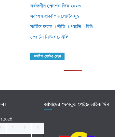
সর্বজনীন পেনশন স্কিম ২০২৬
সর্বশেষ প্রকাশিত পোস্টসমূহ
সার্ভিস রুলস । নীতি । পদ্ধতি । বিধি
স্পোর্টস নিউজ ডেইলি
জনপ্রিয় পোস্টগু দেখুন
রুন।
আমাদের ফেসবুক পেইজ লাইক দিন
t 2026
W
T
F
S