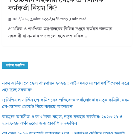
। উচ্চমান সহকারী থেকে প্রশাসনিক
কর্মকর্তা নিয়ম কি?
01/08/2025
admin
9834 Views
3 min read
প্রাথমিক ও গণশিক্ষা মন্ত্রণালয়ের বিভিন্ন দপ্তরে কর্মরত উচ্চমান
সহকারী বা সমমান পদ গুলো হতে প্রশাসনিক…
সর্বশেষ প্রকাশিত
নবম জাতীয় পে স্কেল বাস্তবায়ন ২০২৬ : আইএমএফের পরামর্শ উপেক্ষা করে
এগোচ্ছে সরকার?
জুডিশিয়াল সার্ভিস পে-কমিশনের প্রতিবেদন পর্যালোচনায় নতুন কমিটি, নবম
পে-স্কেলের গেজেট নিয়ে বাড়ছে আলোচনা
করমুক্ত আয়সীমা ৪ লাখ টাকা বহাল, নতুন করহার কার্যকর: ২০২৬-২৭ ও
২০২৭-২৮ অর্থবছরের জন্য প্রকাশিত তফসিল
পে স্কেল ২০২৬ আপডেট আজকের খবর । প্রজ্ঞাপন দেরিতে হলেও জুলাই