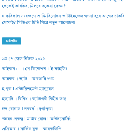
থেকেই কার্যকর, মিলবে বকেয়া বেতন?
চাকরিকাল সংরক্ষণে শ্রান্তি বিনোদন ও টাইমস্কেল গণনা হবে আগের চাকরি
থেকেই? সিজিএর চিঠি ঘিরে নতুন আলোচনা
ক্যাটাগরিজ
৯ম পে স্কেল নিউজ ২০২৬
আইবাস++ । পে ফিক্সেশন । ই-ফাইলিং
আয়কর । ভ্যাট । আবগারি শুল্ক
ই-বুক I এস্টাব্লিশমেন্ট ম্যানুয়েল
ইত্যাদি । বিবিধ । ক্যাটাগরী বিহীন তথ্য
ঈদ বোনাস I নববর্ষ । দূর্গাপূজা
উন্নয়ন প্রকল্প I মাষ্টার রোল I আউটসোর্সিং
এসিআর । সার্ভিস বুক । স্মারকলিপি