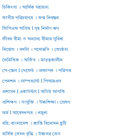
চিকিৎসা । আর্থিক সহায়তা
জাতীয় পরিচয়পত্র । জন্ম নিবন্ধন
জিপিএফ অগ্রিম I গৃহ নির্মাণ ঋণ
জীবন বীমা ও অন্যান্য বীমার সুবিধা
নিয়োগ । বদলি । পদোন্নতি । জ্যেষ্ঠতা
নৈমিত্তিক । অর্জিত । মাতৃত্বকালীন
পে-স্কেল I গেজেট । প্রজ্ঞাপন । পরিপত্র
পেনশন । লাম্পগ্র্যান্ট I পিআরএল
প্রশাসন I একাউন্টস I অডিট আপত্তি
প্রশিক্ষণ । সংযুক্তি । উচ্চশিক্ষা। প্রেষণ
ফর্ম I আবেদনপত্র । নমুনা
বহি: বাংলাদেশ । শ্রান্তি বিনোদন ছুটি
বার্ষিক বেতন বৃদ্ধি । উচ্চতর গ্রেড