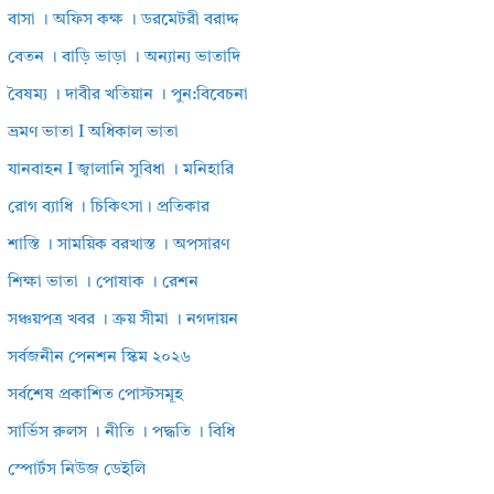
বাসা । অফিস কক্ষ । ডরমেটরী বরাদ্দ
বেতন । বাড়ি ভাড়া । অন্যান্য ভাতাদি
বৈষম্য । দাবীর খতিয়ান । পুন:বিবেচনা
ভ্রমণ ভাতা I অধিকাল ভাতা
যানবাহন I জ্বালানি সুবিধা । মনিহারি
রোগ ব্যাধি । চিকিৎসা। প্রতিকার
শাস্তি । সাময়িক বরখাস্ত । অপসারণ
শিক্ষা ভাতা । পোষাক । রেশন
সঞ্চয়পত্র খবর । ক্রয় সীমা । নগদায়ন
সর্বজনীন পেনশন স্কিম ২০২৬
সর্বশেষ প্রকাশিত পোস্টসমূহ
সার্ভিস রুলস । নীতি । পদ্ধতি । বিধি
স্পোর্টস নিউজ ডেইলি