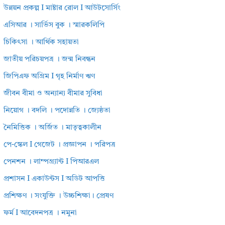
উন্নয়ন প্রকল্প I মাষ্টার রোল I আউটসোর্সিং
এসিআর । সার্ভিস বুক । স্মারকলিপি
চিকিৎসা । আর্থিক সহায়তা
জাতীয় পরিচয়পত্র । জন্ম নিবন্ধন
জিপিএফ অগ্রিম I গৃহ নির্মাণ ঋণ
জীবন বীমা ও অন্যান্য বীমার সুবিধা
নিয়োগ । বদলি । পদোন্নতি । জ্যেষ্ঠতা
নৈমিত্তিক । অর্জিত । মাতৃত্বকালীন
পে-স্কেল I গেজেট । প্রজ্ঞাপন । পরিপত্র
পেনশন । লাম্পগ্র্যান্ট I পিআরএল
প্রশাসন I একাউন্টস I অডিট আপত্তি
প্রশিক্ষণ । সংযুক্তি । উচ্চশিক্ষা। প্রেষণ
ফর্ম I আবেদনপত্র । নমুনা