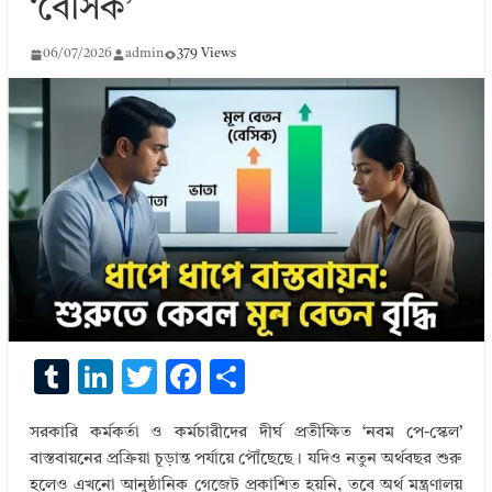
‘বেসিক’
06/07/2026
admin
379 Views
T
Li
T
F
S
u
n
w
ac
h
সরকারি কর্মকর্তা ও কর্মচারীদের দীর্ঘ প্রতীক্ষিত ‘নবম পে-স্কেল’
m
k
it
e
ar
বাস্তবায়নের প্রক্রিয়া চূড়ান্ত পর্যায়ে পৌঁছেছে। যদিও নতুন অর্থবছর শুরু
bl
e
te
b
e
হলেও এখনো আনুষ্ঠানিক গেজেট প্রকাশিত হয়নি, তবে অর্থ মন্ত্রণালয়