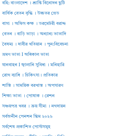
বহি: বাংলাদেশ । শ্রান্তি বিনোদন ছুটি
বার্ষিক বেতন বৃদ্ধি । উচ্চতর গ্রেড
বাসা । অফিস কক্ষ । ডরমেটরী বরাদ্দ
বেতন । বাড়ি ভাড়া । অন্যান্য ভাতাদি
বৈষম্য । দাবীর খতিয়ান । পুন:বিবেচনা
ভ্রমণ ভাতা I অধিকাল ভাতা
যানবাহন I জ্বালানি সুবিধা । মনিহারি
রোগ ব্যাধি । চিকিৎসা। প্রতিকার
শাস্তি । সাময়িক বরখাস্ত । অপসারণ
শিক্ষা ভাতা । পোষাক । রেশন
সঞ্চয়পত্র খবর । ক্রয় সীমা । নগদায়ন
সর্বজনীন পেনশন স্কিম ২০২৬
সর্বশেষ প্রকাশিত পোস্টসমূহ