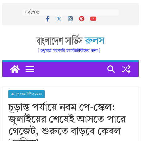
Skip
সর্বশেষ:
to
content
৯ম পে স্কেল নিউজ ২০২৬
চূড়ান্ত পর্যায়ে নবম পে-স্কেল:
জুলাইয়ের শেষেই আসতে পারে
গেজেট, শুরুতে বাড়বে কেবল