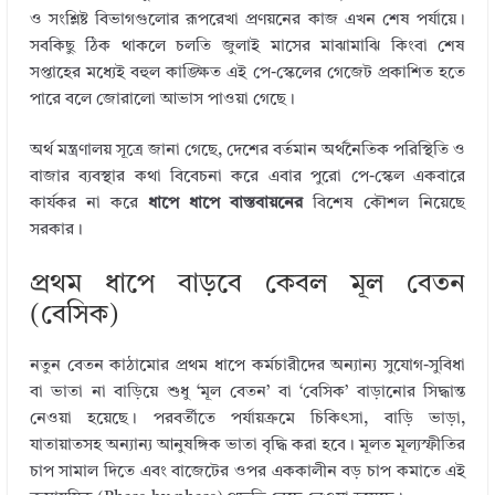
r
dI
r
o
ও সংশ্লিষ্ট বিভাগগুলোর রূপরেখা প্রণয়নের কাজ এখন শেষ পর্যায়ে।
সবকিছু ঠিক থাকলে চলতি জুলাই মাসের মাঝামাঝি কিংবা শেষ
n
o
সপ্তাহের মধ্যেই বহুল কাঙ্ক্ষিত এই পে-স্কেলের গেজেট প্রকাশিত হতে
k
পারে বলে জোরালো আভাস পাওয়া গেছে।
অর্থ মন্ত্রণালয় সূত্রে জানা গেছে, দেশের বর্তমান অর্থনৈতিক পরিস্থিতি ও
বাজার ব্যবস্থার কথা বিবেচনা করে এবার পুরো পে-স্কেল একবারে
কার্যকর না করে
ধাপে ধাপে বাস্তবায়নের
বিশেষ কৌশল নিয়েছে
সরকার।
প্রথম ধাপে বাড়বে কেবল মূল বেতন
(বেসিক)
নতুন বেতন কাঠামোর প্রথম ধাপে কর্মচারীদের অন্যান্য সুযোগ-সুবিধা
বা ভাতা না বাড়িয়ে শুধু ‘মূল বেতন’ বা ‘বেসিক’ বাড়ানোর সিদ্ধান্ত
নেওয়া হয়েছে। পরবর্তীতে পর্যায়ক্রমে চিকিৎসা, বাড়ি ভাড়া,
যাতায়াতসহ অন্যান্য আনুষঙ্গিক ভাতা বৃদ্ধি করা হবে। মূলত মূল্যস্ফীতির
চাপ সামাল দিতে এবং বাজেটের ওপর এককালীন বড় চাপ কমাতে এই