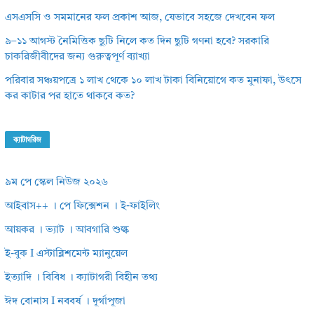
এসএসসি ও সমমানের ফল প্রকাশ আজ, যেভাবে সহজে দেখবেন ফল
৯–১১ আগস্ট নৈমিত্তিক ছুটি নিলে কত দিন ছুটি গণনা হবে? সরকারি
চাকরিজীবীদের জন্য গুরুত্বপূর্ণ ব্যাখ্যা
পরিবার সঞ্চয়পত্রে ১ লাখ থেকে ১০ লাখ টাকা বিনিয়োগে কত মুনাফা, উৎসে
কর কাটার পর হাতে থাকবে কত?
ক্যাটাগরিজ
৯ম পে স্কেল নিউজ ২০২৬
আইবাস++ । পে ফিক্সেশন । ই-ফাইলিং
আয়কর । ভ্যাট । আবগারি শুল্ক
ই-বুক I এস্টাব্লিশমেন্ট ম্যানুয়েল
ইত্যাদি । বিবিধ । ক্যাটাগরী বিহীন তথ্য
ঈদ বোনাস I নববর্ষ । দূর্গাপূজা