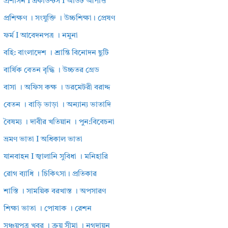
প্রশাসন I একাউন্টস I অডিট আপত্তি
প্রশিক্ষণ । সংযুক্তি । উচ্চশিক্ষা। প্রেষণ
ফর্ম I আবেদনপত্র । নমুনা
বহি: বাংলাদেশ । শ্রান্তি বিনোদন ছুটি
বার্ষিক বেতন বৃদ্ধি । উচ্চতর গ্রেড
বাসা । অফিস কক্ষ । ডরমেটরী বরাদ্দ
বেতন । বাড়ি ভাড়া । অন্যান্য ভাতাদি
বৈষম্য । দাবীর খতিয়ান । পুন:বিবেচনা
ভ্রমণ ভাতা I অধিকাল ভাতা
যানবাহন I জ্বালানি সুবিধা । মনিহারি
রোগ ব্যাধি । চিকিৎসা। প্রতিকার
শাস্তি । সাময়িক বরখাস্ত । অপসারণ
শিক্ষা ভাতা । পোষাক । রেশন
সঞ্চয়পত্র খবর । ক্রয় সীমা । নগদায়ন