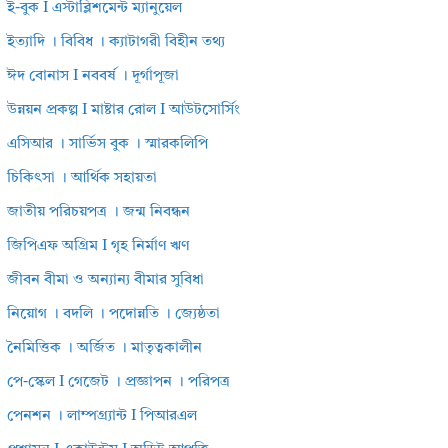
ই-বুক I এস্টাব্লিশমেন্ট ম্যানুয়েল
ইত্যাদি । বিবিধ । ক্যাটাগরী বিহীন তথ্য
ঈদ বোনাস I নববর্ষ । দূর্গাপূজা
উন্নয়ন প্রকল্প I মাষ্টার রোল I আউটসোর্সিং
এসিআর । সার্ভিস বুক । স্মারকলিপি
চিকিৎসা । আর্থিক সহায়তা
জাতীয় পরিচয়পত্র । জন্ম নিবন্ধন
জিপিএফ অগ্রিম I গৃহ নির্মাণ ঋণ
জীবন বীমা ও অন্যান্য বীমার সুবিধা
নিয়োগ । বদলি । পদোন্নতি । জ্যেষ্ঠতা
নৈমিত্তিক । অর্জিত । মাতৃত্বকালীন
পে-স্কেল I গেজেট । প্রজ্ঞাপন । পরিপত্র
পেনশন । লাম্পগ্র্যান্ট I পিআরএল