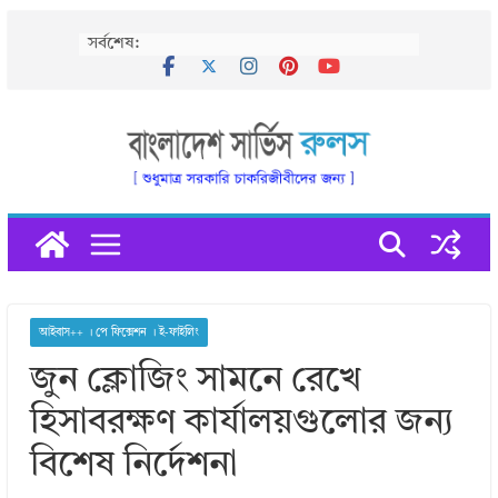
Skip
সর্বশেষ:
to
content
আইবাস++ । পে ফিক্সেশন । ই-ফাইলিং
জুন ক্লোজিং সামনে রেখে
হিসাবরক্ষণ কার্যালয়গুলোর জন্য
বিশেষ নির্দেশনা