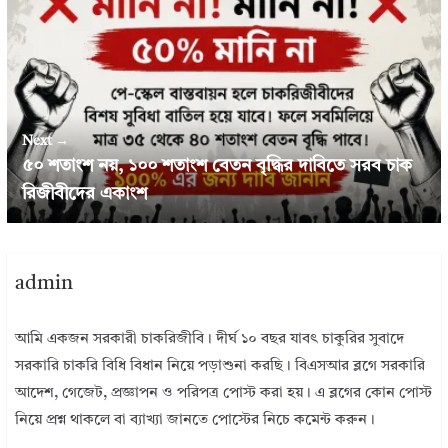
Next →
৫০ শতাংশ নয়, ১০০ শতাংশ বেতন বৃদ্ধির দাবিতে সরব চাক
রিজীবীদের একাংশ
admin
আমি একজন সরকারী চাকরিজীবি। দীর্ঘ ১০ বছর যাবৎ চাকুরির সুবাদে
সরকারি চাকরি বিধি বিধান নিয়ে পড়াশুনা করছি। বিএসআর ব্লগে সরকারি
আদেশ, গেজেট, প্রজ্ঞাপন ও পরিপত্র পোস্ট করা হয়। এ ব্লগের কোন পোস্ট
নিয়ে প্রশ্ন থাকলে বা ব্যাখ্যা জানতে পোস্টের নিচে কমেন্ট করুন।