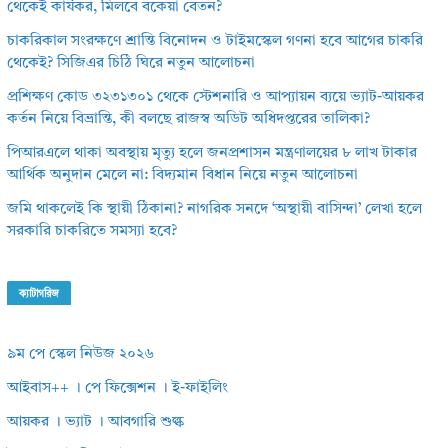
থেকেই কার্যকর, মিলবে বকেয়া বেতন?
চাকরিকাল সংরক্ষণে শ্রান্তি বিনোদন ও টাইমস্কেল গণনা হবে আগের চাকরি
থেকেই? সিজিএর চিঠি ঘিরে নতুন আলোচনা
প্রশিক্ষণ কোড ৩২৩১৩০১ থেকে স্টেশনারি ও আপ্যায়ন ব্যয়ে ভ্যাট-আয়কর
কর্তন নিয়ে বিভ্রান্তি, কী বলছে রাজস্ব অডিট অধিদপ্তরের তালিকা?
পিআরএলে থাকা অবস্থায় মৃত্যু হলে জনপ্রশাসন মন্ত্রণালয়ের ৮ লাখ টাকার
আর্থিক অনুদান মেলে না: বিদ্যমান বিধান নিয়ে নতুন আলোচনা
জমি থাকলেই কি স্থায়ী ঠিকানা? নাগরিক সনদে ‘অস্থায়ী বাসিন্দা’ লেখা হলে
সরকারি চাকরিতে সমস্যা হবে?
ক্যাটাগরিজ
৯ম পে স্কেল নিউজ ২০২৬
আইবাস++ । পে ফিক্সেশন । ই-ফাইলিং
আয়কর । ভ্যাট । আবগারি শুল্ক