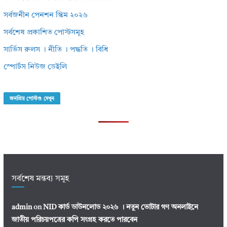
সর্বজনীন পেনশন স্কিম ২০২৬
সর্বশেষ প্রকাশিত পোস্টসমূহ
সার্ভিস রুলস । নীতি । পদ্ধতি । বিধি
স্পোর্টস নিউজ ডেইলি
জনপ্রিয় পোস্টগু দেখুন
সর্বশেষ মন্তব্য সমূহ
admin
on
NID কার্ড ডাউনলোড ২০২৬ । নতুন ভোটার গণ অনলাইনে
জাতীয় পরিচয়পত্রের কপি সংগ্রহ করতে পারবেন