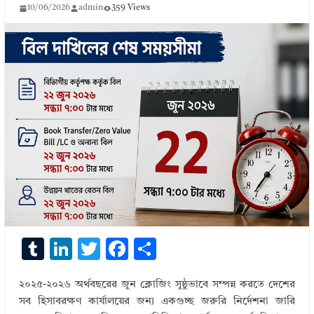
10/06/2026
admin
359 Views
T
Li
T
F
S
u
n
w
ac
h
২০২৫-২০২৬ অর্থবছরের জুন ক্লোজিং সুষ্ঠুভাবে সম্পন্ন করতে দেশের
m
k
it
e
ar
সব হিসাবরক্ষণ কার্যালয়ের জন্য একগুচ্ছ জরুরি নির্দেশনা জারি