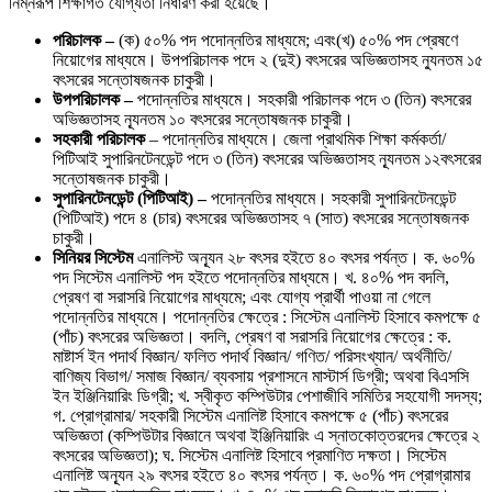
নিম্নরূপ শিক্ষাগত যোগ্যতা নির্ধারণ করা হয়েছে।
পরিচালক –
(ক) ৫০% পদ পদোন্নতির মাধ্যমে; এবং(খ) ৫০% পদ প্রেষণে
নিয়োগের মাধ্যমে। উপপরিচালক পদে ২ (দুই) বৎসরের অভিজ্ঞতাসহ ন্যুনতম ১৫
বৎসরের সন্তোষজনক চাকুরী।
উপপরিচালক –
পদোন্নতির মাধ্যমে। সহকারী পরিচালক পদে ৩ (তিন) বৎসরের
অভিজ্ঞতাসহ ন্যূনতম ১০ বৎসরের সন্তোষজনক চাকুরী।
সহকারী পরিচালক
– পদোন্নতির মাধ্যমে। জেলা প্রাথমিক শিক্ষা কর্মকর্তা/
পিটিআই সুপারিনটেনডেন্ট পদে ৩ (তিন) বৎসরের অভিজ্ঞতাসহ ন্যূনতম ১২বৎসরের
সন্তোষজনক চাকুরী।
সুপারিনটেনডেন্ট (পিটিআই) –
পদোন্নতির মাধ্যমে। সহকারী সুপারিনটেনডেন্ট
(পিটিআই) পদে ৪ (চার) বৎসরের অভিজ্ঞতাসহ ৭ (সাত) বৎসরের সন্তোষজনক
চাকুরী।
সিনিয়র সিস্টেম
এনালিস্ট অন্যূন ২৮ বৎসর হইতে ৪০ বৎসর পর্যন্ত। ক. ৬০%
পদ সিস্টেম এনালিস্ট পদ হইতে পদোন্নতির মাধ্যমে। খ. ৪০% পদ বদলি,
প্রেষণ বা সরাসরি নিয়োগের মাধ্যমে; এবং যোগ্য প্রার্থী পাওয়া না গেলে
পদোন্নতির মাধ্যমে। পদোন্নতির ক্ষেত্রে : সিস্টেম এনালিস্ট হিসাবে কমপক্ষে ৫
(পাঁচ) বৎসরের অভিজ্ঞতা। বদলি, প্রেষণ বা সরাসরি নিয়োগের ক্ষেত্রে : ক.
মাষ্টার্স ইন পদার্থ বিজ্ঞান/ ফলিত পদার্থ বিজ্ঞান/ গণিত/ পরিসংখ্যান/ অর্থনীতি/
বাণিজ্য বিভাগ/ সমাজ বিজ্ঞান/ ব্যবসায় প্রশাসনে মাস্টার্স ডিগ্রী; অথবা বিএসসি
ইন ইঞ্জিনিয়ারিং ডিগ্রী; খ. স্বীকৃত কম্পিউটার পেশাজীবি সমিতির সহযোগী সদস্য;
গ. প্রোগ্রামার/ সহকারী সিস্টেম এনালিষ্ট হিসাবে কমপক্ষে ৫ (পাঁচ) বৎসরের
অভিজ্ঞতা (কম্পিউটার বিজ্ঞানে অথবা ইঞ্জিনিয়ারিং এ স্নাতকোত্তরদের ক্ষেত্রে ২
বৎসরের অভিজ্ঞতা); ঘ. সিস্টেম এনালিষ্ট হিসাবে প্রমাণিত দক্ষতা। সিস্টেম
এনালিষ্ট অন্যূন ২৯ বৎসর হইতে ৪০ বৎসর পর্যন্ত। ক. ৬০% পদ প্রোগ্রামার