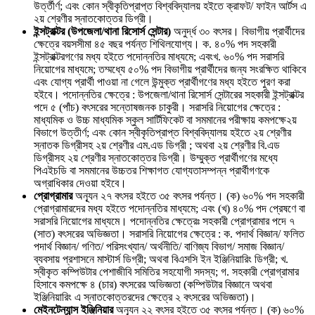
উর্ত্তীর্ণ; এবং কোন স্বীকৃতিপ্রাপ্ত বিশ্ববিদ্যালয় হইতে ক্রাফট/ ফাইন আর্টস এ
২য় শ্রেণীর স্নাতকোত্তর ডিগ্রী।
ইন্সট্রাক্টর (উপজেলা/থানা রিসোর্স সেন্টার)
অনুর্দ্ধ ৩০ বৎসর। বিভাগীয় প্রার্থীদের
ক্ষেত্রে বয়সসীমা ৪৫ বছর পর্যন্ত শিথিলযোগ্য। ক. ৪০% পদ সহকারী
ইন্সট্রাক্টরগণের মধ্য হইতে পদোন্নতির মাধ্যমে; এবংখ. ৬০% পদ সরাসরি
নিয়োগের মাধ্যমে; তম্মধ্যে ৫০% পদ বিভাগীয় প্রার্থীদের জন্য সংরক্ষিত থাকিবে
এবং যোগ্য প্রার্থী পাওয়া না গেলে উন্মুক্ত প্রার্থীগণের মধ্য হইতে পুরণ করা
হইবে। পদোন্নতির ক্ষেত্রে : উপজেলা/থানা রিসোর্স সেন্টারের সহকারী ইন্সট্রাক্টর
পদে ৫ (পাঁচ) বৎসরের সন্তোষজনক চাকুরী। সরাসরি নিয়োগের ক্ষেত্রে :
মাধ্যমিক ও উচ্চ মাধ্যমিক স্কুল সার্টিফিকেট বা সমমানের পরীক্ষায় কমপক্ষে২য়
বিভাগে উত্তীর্ণ; এবং কোন স্বীকৃতিপ্রাপ্ত বিশ্ববিদ্যালয় হইতে ২য় শ্রেণীর
স্নাতক ডিগ্রীসহ ২য় শ্রেণীর এম.এড ডিগ্রী ; অথবা ২য় শ্রেণীর বি.এড
ডিগ্রীসহ ২য় শ্রেণীর স্নাতকোত্তর ডিগ্রী। উম্মুক্ত প্রার্থীগণের মধ্যে
পিএইচডি বা সমমানের উচ্চতর শিক্ষাগত যোগ্যতাসম্পন্ন প্রার্থীগণকে
অগ্রাধিকার দেওয়া হইবে।
প্রোগ্রামার
অন্যূন ২৭ বৎসর হইতে ৩৫ বৎসর পর্যন্ত। (ক) ৬০% পদ সহকারী
প্রোগ্রামারদের মধ্য হইতে পদোন্নতির মাধ্যমে; এবং (খ) ৪০% পদ প্রেষণে বা
সরাসরি নিয়োগের মাধ্যমে। পদোন্নতির ক্ষেত্রেঃ সহকারী প্রোগ্রামার পদে ৭
(সাত) বৎসরের অভিজ্ঞতা। সরাসরি নিয়োগের ক্ষেত্রে : ক. পদার্থ বিজ্ঞান/ ফলিত
পদার্থ বিজ্ঞান/ গণিত/ পরিসংখ্যান/ অর্থনীতি/ বাণিজ্য বিভাগ/ সমাজ বিজ্ঞান/
ব্যবসায় প্রশাসনে মাস্টার্স ডিগ্রী; অথবা বিএসসি ইন ইঞ্জিনিয়ারিং ডিগ্রী; খ.
স্বীকৃত কম্পিউটার পেশাজীবি সমিতির সহযোগী সদস্য; গ. সহকারী প্রোগ্রামার
হিসাবে কমপক্ষে ৪ (চার) বৎসরের অভিজ্ঞতা (কম্পিউটার বিজ্ঞানে অথবা
ইঞ্জিনিয়ারিং এ স্নাতকোত্তরদের ক্ষেত্রে ২ বৎসরের অভিজ্ঞতা)।
মেইনটেন্যান্স ইঞ্জিনিয়ার
অন্যূন ২২ বৎসর হইতে ৩৫ বৎসর পর্যন্ত। (ক) ৬০%