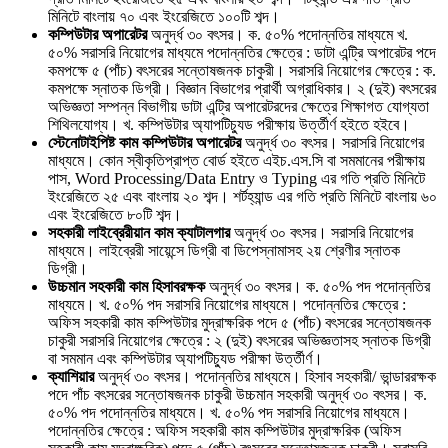
মিনিটে বাংলায় ৭০ এবং ইংরেজিতে ১০০টি শব্দ।
কম্পিউটার অপারেটর
অনুর্দ্ধ ৩০ বৎসর। ক. ৫০% পদোন্নতির মাধ্যমে খ.
৫০% সরাসরি নিয়োগের মাধ্যমে পদোন্নতির ক্ষেত্রে : ডাটা এন্ট্রি অপারেটর পদে
কমপক্ষে ৫ (পাঁচ) বৎসরের সন্তোষজনক চাকুরী। সরাসরি নিয়োগের ক্ষেত্রে : ক.
কমপক্ষে স্নাতক ডিগ্রী। বিজ্ঞান বিভাগের প্রার্থী অগ্রাধিকার। ২ (দুই) বৎসরের
অভিজ্ঞতা সম্পন্ন বিভাগীয় ডাটা এন্ট্রি অপারেটরদের ক্ষেত্রে শিক্ষাগত যোগ্যতা
শিথিলযোগ্য। খ. কম্পিউটার অ্যাপটিচ্যুড পরীক্ষায় উর্ত্তীর্ণ হইতে হইবে।
স্টেনোটাইপিষ্ট কাম কম্পিউটার অপারেটর
অনুর্দ্ধ ৩০ বৎসর। সরাসরি নিয়োগের
মাধ্যমে। কোন স্বীকৃতিপ্রাপ্ত বোর্ড হইতে এইচ.এস.সি বা সমমানের পরীক্ষায়
পাস, Word Processing/Data Entry ও Typing এর গতি প্রতি মিনিটে
ইংরেজিতে ২৫ এবং বাংলায় ২০ শব্দ। শর্টহ্যান্ড এর গতি প্রতি মিনিটে বাংলায় ৬০
এবং ইংরেজিতে ৮০টি শব্দ।
সহকারী লাইব্রেরীয়ান কাম ক্যাটালগার
অনুর্দ্ধ ৩০ বৎসর। সরাসরি নিয়োগের
মাধ্যমে। লাইব্রেরী সায়েন্সে ডিগ্রী বা ডিপেস্নামাসহ ২য় শ্রেণীর স্নাতক
ডিগ্রী।
উচ্চমান সহকারী কাম হিসাবরক্ষক
অনুর্দ্ধ ৩০ বৎসর। ক. ৫০% পদ পদোন্নতির
মাধ্যমে। খ. ৫০% পদ সরাসরি নিয়োগের মাধ্যমে। পদোন্নতির ক্ষেত্রে :
অফিস সহকারী কাম কম্পিউটার মুদ্রাক্ষরিক পদে ৫ (পাঁচ) বৎসরের সন্তোষজনক
চাকুরী সরাসরি নিয়োগের ক্ষেত্রে : ২ (দুই) বৎসরের অভিজ্ঞতাসহ স্নাতক ডিগ্রী
বা সমমান এবং কম্পিউটার অ্যাপটিচ্যুড পরীক্ষা উর্ত্তীর্ণ।
ক্যাশিয়ার
অনুর্দ্ধ ৩০ বৎসর। পদোন্নতির মাধ্যমে। হিসাব সহকারী/ ভান্ডাররক্ষক
পদে পাঁচ বৎসরের সন্তোষজনক চাকুরী উচ্চমান সহকারী অনুর্দ্ধ ৩০ বৎসর। ক.
৫০% পদ পদোন্নতির মাধ্যমে। খ. ৫০% পদ সরাসরি নিয়োগের মাধ্যমে।
পদোন্নতির ক্ষেত্রে : অফিস সহকারী কাম কম্পিউটার মুদ্রাক্ষরিক (অফিস