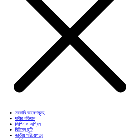
সরকারি আদেশসূমহ
দাবীর খতিয়ান
জিপিএফ অগ্রিম
বিভিন্ন ছুটি
জাতীয় পরিচয়পত্র