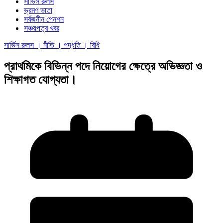
সার্ভিস রুলস
ভ্রমণ ভাতা
সর্বজনীন পেনশন
সঞ্চয়পত্র খবর
সার্ভিস রুলস । নীতি । পদ্ধতি । বিধি
প্রাথমিকে বিভিন্ন পদে নিয়োগের ক্ষেত্রে অভিজ্ঞতা ও
শিক্ষাগত যোগ্যতা।