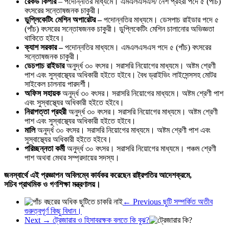
রেকর্ড কিপার
– পদোন্নতির মাধ্যমে। এমএলএসএস/ নৈশ প্রহরী পদে ৫ (পাঁচ)
বৎসরের সন্তোষজনক চাকুরী।
ডুপ্লিকেটিং মেশিন অপারেটর –
পদোন্নতির মাধ্যমে। ডেসপাচ রাইডার পদে ৫
(পাঁচ) বৎসরের সন্তোষজনক চাকুরী। ডুপ্লিকেটিং মেশিন চালানোর অভিজ্ঞতা
থাকিতে হইবে।
ক্যাশ সরকার –
পদোন্নতির মাধ্যমে। এমএলএসএস পদে ৫ (পাঁচ) বৎসরের
সন্তোষজনক চাকুরী।
ডেচপাচ রাইডার
অনুর্দ্ধ ৩০ বৎসর। সরাসরি নিয়োগের মাধ্যমে। অষ্টম শ্রেণী
পাশ এবং সুস্বাস্থ্যের অধিকারী হইতে হইবে। বৈধ ড্রাইভিং লাইসেন্সসহ মোটর
সাইকেল চালনায় পারদর্শী।
অফিস সহায়ক
অনুর্দ্ধ ৩০ বৎসর। সরাসরি নিয়োগের মাধ্যমে। অষ্টম শ্রেণী পাশ
এবং সুস্বাস্থ্যের অধিকারী হইতে হইবে।
নিরাপত্তা প্রহরী
অনুর্দ্ধ ৩০ বৎসর। সরাসরি নিয়োগের মাধ্যমে। অষ্টম শ্রেণী
পাশ এবং সুস্বাস্থ্যের অধিকারী হইতে হইবে।
মালি
অনুর্দ্ধ ৩০ বৎসর। সরাসরি নিয়োগের মাধ্যমে। অষ্টম শ্রেণী পাশ এবং
সুস্বাস্থ্যের অধিকারী হইতে হইবে।
পরিচ্ছন্নতা কর্মী
অনুর্দ্ধ ৩০ বৎসর। সরাসরি নিয়োগের মাধ্যমে। পঞ্চম শ্রেণী
পাশ অথবা মেথর সম্প্রদায়ের সদস্য।
জনস্বার্থে এই প্রজ্ঞাপন অবিলম্বে কার্যকর করেছেন রাষ্ট্রপতির আদেশক্রমে,
সচিব প্রাথমিক ও গণশিক্ষা মন্ত্রণালয়।
← Previous
ছুটি সম্পর্কিত অতীব
গুরুত্বপূর্ণ কিছু বিধান।
Next →
ট্রেজারার ও হিসাবরক্ষক বলতে কি বুঝ?