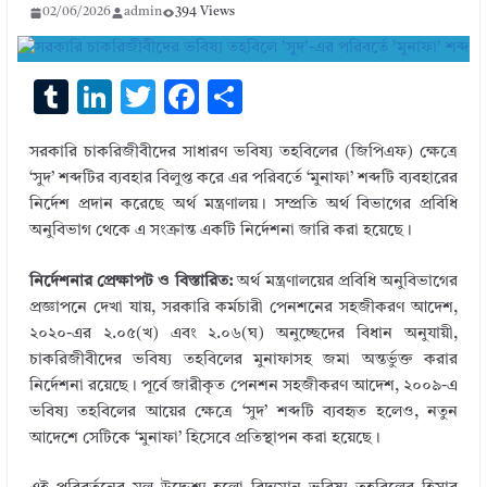
02/06/2026
admin
394 Views
T
Li
T
F
S
u
n
w
ac
h
সরকারি চাকরিজীবীদের সাধারণ ভবিষ্য তহবিলের (জিপিএফ) ক্ষেত্রে
m
k
it
e
ar
‘সুদ’ শব্দটির ব্যবহার বিলুপ্ত করে এর পরিবর্তে ‘মুনাফা’ শব্দটি ব্যবহারের
bl
e
te
b
e
নির্দেশ প্রদান করেছে অর্থ মন্ত্রণালয়। সম্প্রতি অর্থ বিভাগের প্রবিধি
r
dI
r
o
অনুবিভাগ থেকে এ সংক্রান্ত একটি নির্দেশনা জারি করা হয়েছে।
n
o
নির্দেশনার প্রেক্ষাপট ও বিস্তারিত:
অর্থ মন্ত্রণালয়ের প্রবিধি অনুবিভাগের
k
প্রজ্ঞাপনে দেখা যায়, সরকারি কর্মচারী পেনশনের সহজীকরণ আদেশ,
২০২০-এর ২.০৫(খ) এবং ২.০৬(ঘ) অনুচ্ছেদের বিধান অনুযায়ী,
চাকরিজীবীদের ভবিষ্য তহবিলের মুনাফাসহ জমা অন্তর্ভুক্ত করার
নির্দেশনা রয়েছে। পূর্বে জারীকৃত পেনশন সহজীকরণ আদেশ, ২০০৯-এ
ভবিষ্য তহবিলের আয়ের ক্ষেত্রে ‘সুদ’ শব্দটি ব্যবহৃত হলেও, নতুন
আদেশে সেটিকে ‘মুনাফা’ হিসেবে প্রতিস্থাপন করা হয়েছে।