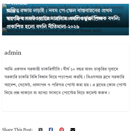
← Previous
অস্তিত্ব রক্ষায় লড়াই : নবম পে-স্কেল বাস্তবায়নের প্রথম
Next →
স্বয়ংক্রিয় সফটওয়্যারে মাদ্রাসার এমপিওভুক্ত শিক্ষক বদলি:
ধাপেই শতভাগ ‘বেসিক’ দাবি সরকারি কর্মচারীদের
প্রকাশিত হলো বদলি নীতিমালা-২০২৬
admin
আমি একজন সরকারী চাকরিজীবি। দীর্ঘ ১০ বছর যাবৎ চাকুরির সুবাদে
সরকারি চাকরি বিধি বিধান নিয়ে পড়াশুনা করছি। বিএসআর ব্লগে সরকারি
আদেশ, গেজেট, প্রজ্ঞাপন ও পরিপত্র পোস্ট করা হয়। এ ব্লগের কোন পোস্ট
নিয়ে প্রশ্ন থাকলে বা ব্যাখ্যা জানতে পোস্টের নিচে কমেন্ট করুন।
Share This Post: