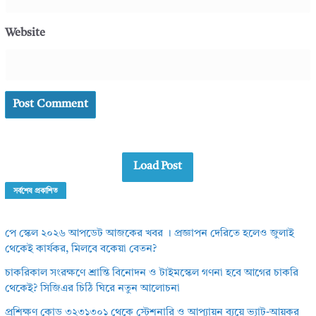
Website
Load Post
সর্বশেষ প্রকাশিত
পে স্কেল ২০২৬ আপডেট আজকের খবর । প্রজ্ঞাপন দেরিতে হলেও জুলাই
থেকেই কার্যকর, মিলবে বকেয়া বেতন?
চাকরিকাল সংরক্ষণে শ্রান্তি বিনোদন ও টাইমস্কেল গণনা হবে আগের চাকরি
থেকেই? সিজিএর চিঠি ঘিরে নতুন আলোচনা
প্রশিক্ষণ কোড ৩২৩১৩০১ থেকে স্টেশনারি ও আপ্যায়ন ব্যয়ে ভ্যাট-আয়কর