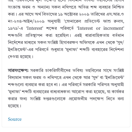
এই পরিবর্তনের মূল উদ্দেশ্য হলো বিদ্যমান ভবিষ্য তহবিলের হিসাব
সংক্রান্ত ফরম ও অন্যান্য সকল নথিপত্রে অভিন্ন শব্দ ব্যবহার নিশ্চিত
করা। এর আগে অর্থ বিভাগের ১৯ অক্টোবর ২০০৯ তারিখের এস.আর.ও
নং-২৩৪-আইন/২০০৯ অনুযায়ী ‘জেনারেল প্রভিডেন্ট ফান্ড রুলস,
১৯৭৯’-এ ‘Interest’ শব্দের পরিবর্তে ‘Interest or increment’
শব্দগুলি প্রতিস্থাপন করা হয়েছিল। এরই ধারাবাহিকতায় বর্তমান
নির্দেশের মাধ্যমে সকল সংশ্লিষ্ট হিসাবরক্ষণ অফিসকে এখন থেকে ‘সুদ/
ইনক্রিমেন্ট’-এর পরিবর্তে শুধুমাত্র ‘মুনাফা’ শব্দটি ব্যবহারের নির্দেশনা
দেওয়া হয়েছে।
সারসংক্ষেপ:
সরকারি চাকরিজীবীদের ভবিষ্য তহবিলের সাথে সংশ্লিষ্ট
বিদ্যমান সকল ফরম ও নথিপত্রে এখন থেকে আর ‘সুদ’ বা ‘ইনক্রিমেন্ট’
শব্দগুলো ব্যবহার করা হবে না। এর পরিবর্তে সরকারি পরিপত্র অনুযায়ী
‘মুনাফা’ শব্দটি ব্যবহারের বাধ্যবাধকতা আরোপ করা হয়েছে, যা কার্যকর
করার জন্য সংশ্লিষ্ট দপ্তরগুলোকে প্রয়োজনীয় পদক্ষেপ নিতে বলা
হয়েছে।
Source