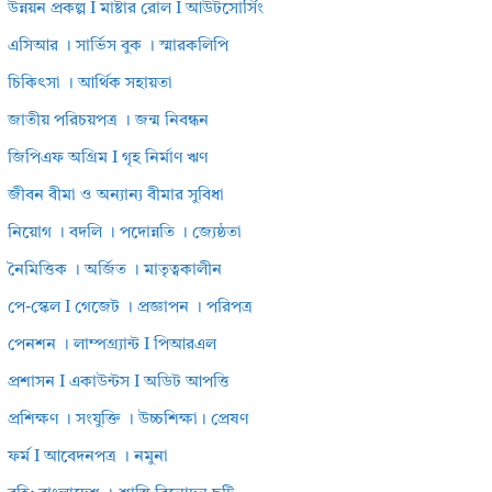
উন্নয়ন প্রকল্প I মাষ্টার রোল I আউটসোর্সিং
এসিআর । সার্ভিস বুক । স্মারকলিপি
চিকিৎসা । আর্থিক সহায়তা
জাতীয় পরিচয়পত্র । জন্ম নিবন্ধন
জিপিএফ অগ্রিম I গৃহ নির্মাণ ঋণ
জীবন বীমা ও অন্যান্য বীমার সুবিধা
নিয়োগ । বদলি । পদোন্নতি । জ্যেষ্ঠতা
নৈমিত্তিক । অর্জিত । মাতৃত্বকালীন
পে-স্কেল I গেজেট । প্রজ্ঞাপন । পরিপত্র
পেনশন । লাম্পগ্র্যান্ট I পিআরএল
প্রশাসন I একাউন্টস I অডিট আপত্তি
প্রশিক্ষণ । সংযুক্তি । উচ্চশিক্ষা। প্রেষণ
ফর্ম I আবেদনপত্র । নমুনা