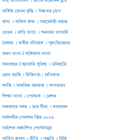
বহি: বাংলাদেশ । শ্রান্তি বিনোদন ছুটি
বার্ষিক বেতন বৃদ্ধি । উচ্চতর গ্রেড
বাসা । অফিস কক্ষ । ডরমেটরী বরাদ্দ
বেতন । বাড়ি ভাড়া । অন্যান্য ভাতাদি
বৈষম্য । দাবীর খতিয়ান । পুন:বিবেচনা
ভ্রমণ ভাতা I অধিকাল ভাতা
যানবাহন I জ্বালানি সুবিধা । মনিহারি
রোগ ব্যাধি । চিকিৎসা। প্রতিকার
শাস্তি । সাময়িক বরখাস্ত । অপসারণ
শিক্ষা ভাতা । পোষাক । রেশন
সঞ্চয়পত্র খবর । ক্রয় সীমা । নগদায়ন
সর্বজনীন পেনশন স্কিম ২০২৬
সর্বশেষ প্রকাশিত পোস্টসমূহ
সার্ভিস রুলস । নীতি । পদ্ধতি । বিধি