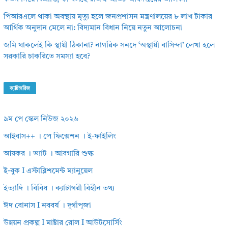
পিআরএলে থাকা অবস্থায় মৃত্যু হলে জনপ্রশাসন মন্ত্রণালয়ের ৮ লাখ টাকার
আর্থিক অনুদান মেলে না: বিদ্যমান বিধান নিয়ে নতুন আলোচনা
জমি থাকলেই কি স্থায়ী ঠিকানা? নাগরিক সনদে ‘অস্থায়ী বাসিন্দা’ লেখা হলে
সরকারি চাকরিতে সমস্যা হবে?
ক্যাটাগরিজ
৯ম পে স্কেল নিউজ ২০২৬
আইবাস++ । পে ফিক্সেশন । ই-ফাইলিং
আয়কর । ভ্যাট । আবগারি শুল্ক
ই-বুক I এস্টাব্লিশমেন্ট ম্যানুয়েল
ইত্যাদি । বিবিধ । ক্যাটাগরী বিহীন তথ্য
ঈদ বোনাস I নববর্ষ । দূর্গাপূজা
উন্নয়ন প্রকল্প I মাষ্টার রোল I আউটসোর্সিং