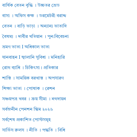
বার্ষিক বেতন বৃদ্ধি । উচ্চতর গ্রেড
বাসা । অফিস কক্ষ । ডরমেটরী বরাদ্দ
বেতন । বাড়ি ভাড়া । অন্যান্য ভাতাদি
বৈষম্য । দাবীর খতিয়ান । পুন:বিবেচনা
ভ্রমণ ভাতা I অধিকাল ভাতা
যানবাহন I জ্বালানি সুবিধা । মনিহারি
রোগ ব্যাধি । চিকিৎসা। প্রতিকার
শাস্তি । সাময়িক বরখাস্ত । অপসারণ
শিক্ষা ভাতা । পোষাক । রেশন
সঞ্চয়পত্র খবর । ক্রয় সীমা । নগদায়ন
সর্বজনীন পেনশন স্কিম ২০২৬
সর্বশেষ প্রকাশিত পোস্টসমূহ
সার্ভিস রুলস । নীতি । পদ্ধতি । বিধি