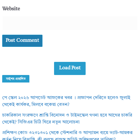
Website
Load Post
সর্বশেষ প্রকাশিত
পে স্কেল ২০২৬ আপডেট আজকের খবর । প্রজ্ঞাপন দেরিতে হলেও জুলাই
থেকেই কার্যকর, মিলবে বকেয়া বেতন?
চাকরিকাল সংরক্ষণে শ্রান্তি বিনোদন ও টাইমস্কেল গণনা হবে আগের চাকরি
থেকেই? সিজিএর চিঠি ঘিরে নতুন আলোচনা
প্রশিক্ষণ কোড ৩২৩১৩০১ থেকে স্টেশনারি ও আপ্যায়ন ব্যয়ে ভ্যাট-আয়কর
কর্তন নিয়ে বিভ্রান্তি, কী বলছে রাজস্ব অডিট অধিদপ্তরের তালিকা?