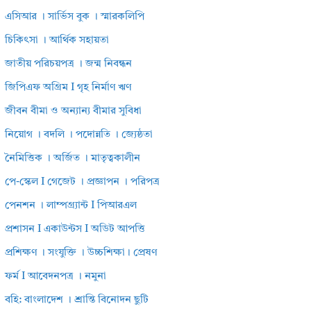
এসিআর । সার্ভিস বুক । স্মারকলিপি
চিকিৎসা । আর্থিক সহায়তা
জাতীয় পরিচয়পত্র । জন্ম নিবন্ধন
জিপিএফ অগ্রিম I গৃহ নির্মাণ ঋণ
জীবন বীমা ও অন্যান্য বীমার সুবিধা
নিয়োগ । বদলি । পদোন্নতি । জ্যেষ্ঠতা
নৈমিত্তিক । অর্জিত । মাতৃত্বকালীন
পে-স্কেল I গেজেট । প্রজ্ঞাপন । পরিপত্র
পেনশন । লাম্পগ্র্যান্ট I পিআরএল
প্রশাসন I একাউন্টস I অডিট আপত্তি
প্রশিক্ষণ । সংযুক্তি । উচ্চশিক্ষা। প্রেষণ
ফর্ম I আবেদনপত্র । নমুনা
বহি: বাংলাদেশ । শ্রান্তি বিনোদন ছুটি