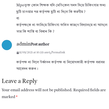
‌Mpoভুক্ত কোন শিক্ষক য‌দি মে‌ডি‌কেল সনদ দি‌য়ে চি‌কিৎসার জন‌্য
ছু‌টি চাওয়ার পর কর্তৃপক্ষ ছু‌টি না দি‌লে কি করণীয় ?
বা
কর্তৃপক্ষ‌কে না জা‌নি‌য়ে চি‌কিৎসা জ‌নিত কার‌ণে বিদ‌্যাল‌য়ে না আস‌লে
তার কি শা‌স্তি বা বিধান কি ?
admin
Post author
11/09/2021 at 10:59 am
Permalink
কর্তৃপক্ষ না দিলে উর্ধ্বতন কর্তৃপক্ষ বা নিয়োগকারী কর্তৃপক্ষ বরাবর
আবেদন করুন।
Leave a Reply
Your email address will not be published.
Required fields are
marked
*