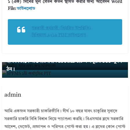
১ (এক) দিনের মূল বেতন কর্তন স্থগিত করার জন্য আবেদন Word
File:
ডাউনলোড
সরকারী কর্মচারী (নিয়মিত উপস্থিতি)
বিধিমালা,২০১৯ PDF ডাউনলোড
← Previous
আয়কর নির্ণয় । একজন শিল্পীর আয় এবং কর পরিগণনা ২০২
Next →
অর্থ বিভাগে বাস্তবায়নাধীন SPFMS ১টি কর্মসূচির PIT পুর্নগ
২
ঠন।
admin
আমি একজন সরকারী চাকরিজীবি। দীর্ঘ ১০ বছর যাবৎ চাকুরির সুবাদে
সরকারি চাকরি বিধি বিধান নিয়ে পড়াশুনা করছি। বিএসআর ব্লগে সরকারি
আদেশ, গেজেট, প্রজ্ঞাপন ও পরিপত্র পোস্ট করা হয়। এ ব্লগের কোন পোস্ট