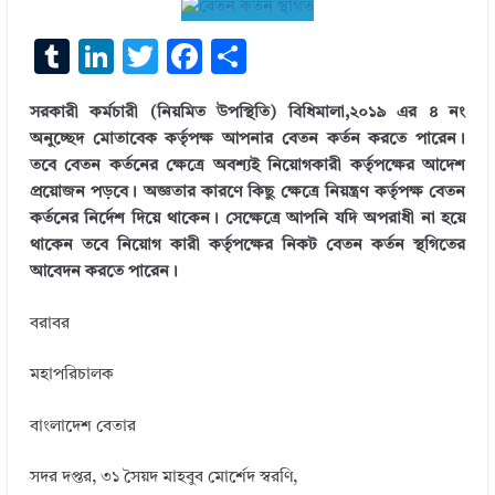
T
Li
T
F
S
u
n
w
ac
h
সরকারী কর্মচারী (নিয়মিত উপস্থিতি) বিধিমালা,২০১৯ এর ৪ নং
m
k
it
e
ar
অনুচ্ছেদ মোতাবেক কর্তৃপক্ষ আপনার বেতন কর্তন করতে পারেন।
bl
e
te
b
e
তবে বেতন কর্তনের ক্ষেত্রে অবশ্যই নিয়োগকারী কর্তৃপক্ষের আদেশ
r
dI
r
o
প্রয়োজন পড়বে। অজ্ঞতার কারণে কিছু ক্ষেত্রে নিয়ন্ত্রণ কর্তৃপক্ষ বেতন
কর্তনের নির্দেশ দিয়ে থাকেন। সেক্ষেত্রে আপনি যদি অপরাধী না হয়ে
n
o
থাকেন তবে নিয়োগ কারী কর্তৃপক্ষের নিকট বেতন কর্তন স্থগিতের
k
আবেদন করতে পারেন।
বরাবর
মহাপরিচালক
বাংলাদেশ বেতার
সদর দপ্তর, ৩১ সৈয়দ মাহবুব মোর্শেদ স্বরণি,