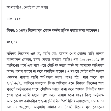
আগারগাঁও, শেরই বাংলা নগর
ঢাকা-১২০৭
বিষয়:
১
(
এক
)
দিনের
মূল
বেতন
কর্তন
স্থগিত
করার
জন্য
আবেদন
।
মহোদয়,
সবিনয় নিবেদন এই যে, আমি মো: হাসান শেখ মোটর গাড়ি চালক
বাংলাদেশ বেতার, ঢাকা কেন্দ্রে কর্মরত আছি। গত ২৩/০৮/২০২১ ইং
তারিখের পূর্বে এক মাস ধরে মৌখিক ভাবে কর্তৃপক্ষ আমাকে অধিকাল
ভাতা প্রদান করবে না বলে অবহিত করেন। এ দপ্তরে মোটরগাড়ি চালক
একজন থাকায় আমি অধিকাল ভাতা প্রাপ্য হই। যার ফলে গত
২৩/০৮/২১ তারিখে সকলের শিপ্ট অফিসে এনে বিকাল শিপ্টের আগ
মূহুর্তে কর্তৃপক্ষের সাথে মৌখিক ভাবে কথা বলে আমার ডিউটির সময়
শেষ হলে আমি দপ্তর ত্যাগ করে বাসায় চলে যাই। কিন্তু কর্তৃপক্ষ
আমাকে গণ কর্মচারীর শৃঙ্খলা (নিয়মিত উপস্থিতি) অধ্যাদেশ, ১৯৮২ এর
০৫ নং অনুচ্ছেদ অনুযায়ী আমার ০১ (এক) দিনের মূল বেতনের