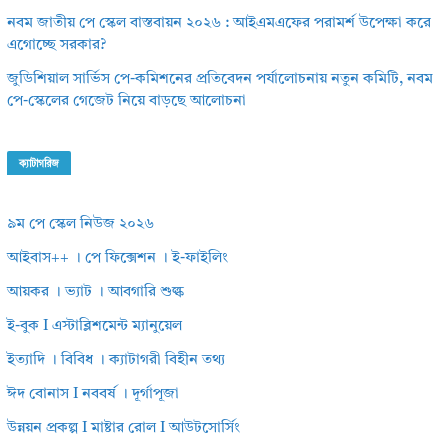
নবম জাতীয় পে স্কেল বাস্তবায়ন ২০২৬ : আইএমএফের পরামর্শ উপেক্ষা করে
এগোচ্ছে সরকার?
জুডিশিয়াল সার্ভিস পে-কমিশনের প্রতিবেদন পর্যালোচনায় নতুন কমিটি, নবম
পে-স্কেলের গেজেট নিয়ে বাড়ছে আলোচনা
ক্যাটাগরিজ
৯ম পে স্কেল নিউজ ২০২৬
আইবাস++ । পে ফিক্সেশন । ই-ফাইলিং
আয়কর । ভ্যাট । আবগারি শুল্ক
ই-বুক I এস্টাব্লিশমেন্ট ম্যানুয়েল
ইত্যাদি । বিবিধ । ক্যাটাগরী বিহীন তথ্য
ঈদ বোনাস I নববর্ষ । দূর্গাপূজা
উন্নয়ন প্রকল্প I মাষ্টার রোল I আউটসোর্সিং