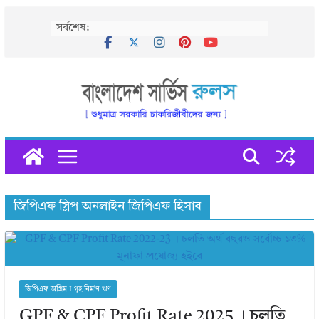
Skip
সর্বশেষ:
to
content
জিপিএফ স্লিপ অনলাইন জিপিএফ হিসাব
জিপিএফ অগ্রিম I গৃহ নির্মাণ ঋণ
GPF & CPF Profit Rate 2025 । চলতি