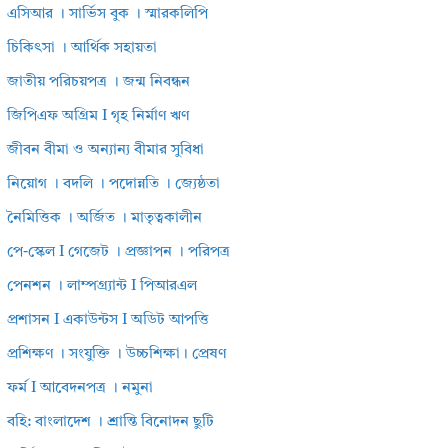
এসিআর । সার্ভিস বুক । স্মারকলিপি
চিকিৎসা । আর্থিক সহায়তা
জাতীয় পরিচয়পত্র । জন্ম নিবন্ধন
জিপিএফ অগ্রিম I গৃহ নির্মাণ ঋণ
জীবন বীমা ও অন্যান্য বীমার সুবিধা
নিয়োগ । বদলি । পদোন্নতি । জ্যেষ্ঠতা
নৈমিত্তিক । অর্জিত । মাতৃত্বকালীন
পে-স্কেল I গেজেট । প্রজ্ঞাপন । পরিপত্র
পেনশন । লাম্পগ্র্যান্ট I পিআরএল
প্রশাসন I একাউন্টস I অডিট আপত্তি
প্রশিক্ষণ । সংযুক্তি । উচ্চশিক্ষা। প্রেষণ
ফর্ম I আবেদনপত্র । নমুনা
বহি: বাংলাদেশ । শ্রান্তি বিনোদন ছুটি