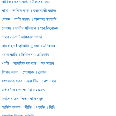
বার্ষিক বেতন বৃদ্ধি । উচ্চতর গ্রেড
বাসা । অফিস কক্ষ । ডরমেটরী বরাদ্দ
বেতন । বাড়ি ভাড়া । অন্যান্য ভাতাদি
বৈষম্য । দাবীর খতিয়ান । পুন:বিবেচনা
ভ্রমণ ভাতা I অধিকাল ভাতা
যানবাহন I জ্বালানি সুবিধা । মনিহারি
রোগ ব্যাধি । চিকিৎসা। প্রতিকার
শাস্তি । সাময়িক বরখাস্ত । অপসারণ
শিক্ষা ভাতা । পোষাক । রেশন
সঞ্চয়পত্র খবর । ক্রয় সীমা । নগদায়ন
সর্বজনীন পেনশন স্কিম ২০২৬
সর্বশেষ প্রকাশিত পোস্টসমূহ
সার্ভিস রুলস । নীতি । পদ্ধতি । বিধি